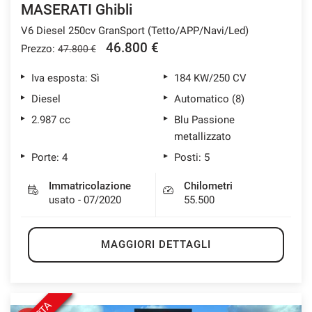
MASERATI Ghibli
V6 Diesel 250cv GranSport (Tetto/APP/Navi/Led)
46.800 €
Prezzo:
47.800 €
mpre
Cookie necessari
ilitato
Iva esposta: Sì
184 KW/250 CV
Diesel
Automatico (8)
Cookie delle preferenze
2.987 cc
Blu Passione
metallizzato
Cookie per il miglioramento dell'esperienza utente
Porte: 4
Posti: 5
Immatricolazione
Chilometri
Cookie analitici
usato - 07/2020
55.500
Cookie di marketing
MAGGIORI DETTAGLI
Leggi
la
cookie
policy