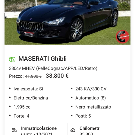
tracciamento
che
ASSISTENZA POST VENDITA
adottiamo
per
offrire
CONTATTI
le
funzionalità
e
NEWS
svolgere
le
MASERATI Ghibli
AREA COMMERCIANTI
attività
330cv MHEV (PelleCognac/APP/LED/Retro)
di
seguito
38.800 €
Prezzo:
41.800 €
descritte.
Per
Iva esposta: Sì
243 KW/330 CV
ottenere
Elettrica/Benzina
Automatico (8)
maggiori
informazioni
1.995 cc
Nero metallizzato
sull'utilità
Porte: 4
Posti: 5
e
sul
Immatricolazione
Chilometri
funzionamento
usato - 10/2021
35.300
di