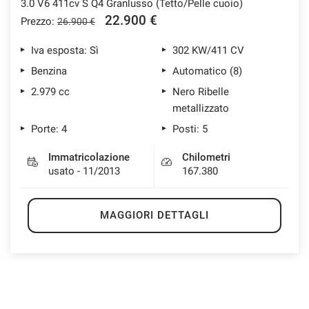
3.0 V6 411cv S Q4 Granlusso (Tetto/Pelle cuoio)
22.900 €
Prezzo:
26.900 €
Iva esposta: Sì
302 KW/411 CV
Benzina
Automatico (8)
2.979 cc
Nero Ribelle
metallizzato
Porte: 4
Posti: 5
Immatricolazione
Chilometri
usato - 11/2013
167.380
MAGGIORI DETTAGLI