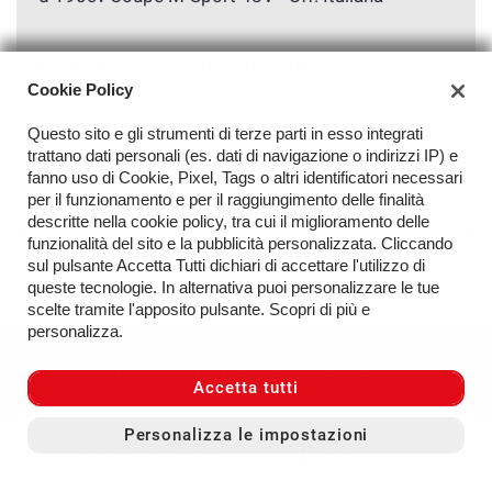
Prezzo non disponibile
Cookie Policy
Questo sito e gli strumenti di terze parti in esso integrati
SCHEDA
RICHIEDI INFO
trattano dati personali (es. dati di navigazione o indirizzi IP) e
VEICOLO
fanno uso di Cookie, Pixel, Tags o altri identificatori necessari
per il funzionamento e per il raggiungimento delle finalità
descritte nella cookie policy, tra cui il miglioramento delle
funzionalità del sito e la pubblicità personalizzata. Cliccando
sul pulsante Accetta Tutti dichiari di accettare l'utilizzo di
queste tecnologie. In alternativa puoi personalizzare le tue
scelte tramite l'apposito pulsante. Scopri di più e
personalizza.
Iscriviti alla newsletter
Accetta tutti
Compila il modulo sottostante per iscriverti alla newsletter e
Personalizza le impostazioni
ricevere aggiornamenti sulle nostre novità.
CONTATTACI