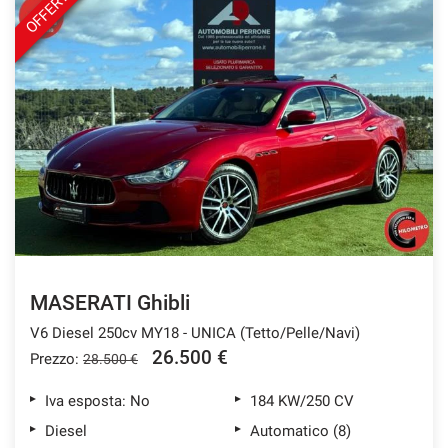
OFFERTA
Salva
le
impostazioni
MASERATI Ghibli
V6 Diesel 250cv MY18 - UNICA (Tetto/Pelle/Navi)
26.500 €
Prezzo:
28.500 €
Iva esposta: No
184 KW/250 CV
Diesel
Automatico (8)