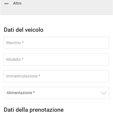
Altro
questi
strumenti
di
tracciamento
si
Dati del veicolo
rimanda
alla
cookie
Marchio *
policy.
Puoi
rivedere
Modello *
e
modificare
le
tue
Immatricolazione *
scelte
in
qualsiasi
momento.
Dati della prenotazione
a