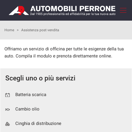
Le
tue
preferenze
di
HOME
Home
>
Assistenza post vendita
consenso
Il
AZIENDA
Offriamo un servizio di officina per tutte le esigenze della tua
seguente
auto. Compila il modulo e prenota direttamente online.
pannello
COME ACQUISTARE
ti
consente
di
Scegli uno o più servizi
I NOSTRI SERVIZI
esprimere
le
tue
RECENSIONI
Batteria scarica
preferenze
di
Cambio olio
consenso
LISTA VEICOLI
alle
tecnologie
Cinghia di distribuzione
VENDI LA TUA AUTO
di