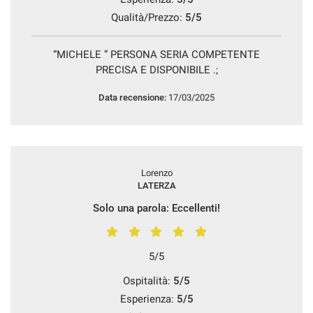
Qualità/Prezzo:
5/5
“MICHELE ” PERSONA SERIA COMPETENTE
mpre
Cookie necessari
PRECISA E DISPONIBILE .;
ilitato
Data recensione:
17/03/2025
Cookie delle preferenze
Cookie per il miglioramento dell'esperienza utente
Lorenzo
LATERZA
Cookie analitici
Solo una parola: Eccellenti!
Cookie di marketing
5/5
Leggi
Ospitalità:
5/5
la
cookie
Esperienza:
5/5
policy