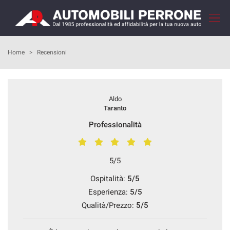
Le
tue
preferenze
di
HOME
Home
>
Recensioni
consenso
Il
AZIENDA
seguente
Aldo
pannello
COME ACQUISTARE
Taranto
ti
consente
Professionalità
di
I NOSTRI SERVIZI
esprimere
le
5/5
tue
RECENSIONI
preferenze
Ospitalità:
5/5
di
Esperienza:
5/5
consenso
LISTA VEICOLI
alle
Qualità/Prezzo:
5/5
tecnologie
VENDI LA TUA AUTO
di