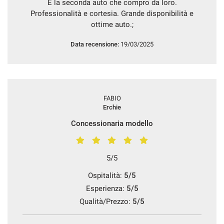
È la seconda auto che compro da loro.
tracciamento
Professionalità e cortesia. Grande disponibilità e
che
ASSISTENZA POST VENDITA
adottiamo
ottime auto.;
per
offrire
Data recensione:
19/03/2025
CONTATTI
le
funzionalità
e
NEWS
svolgere
le
FABIO
AREA COMMERCIANTI
attività
Erchie
di
Concessionaria modello
seguito
descritte.
Per
ottenere
5/5
maggiori
informazioni
Ospitalità:
5/5
sull'utilità
Esperienza:
5/5
e
Qualità/Prezzo:
5/5
sul
funzionamento
di