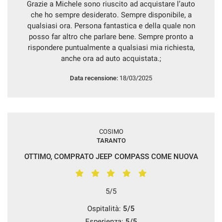
Grazie a Michele sono riuscito ad acquistare l’auto
questi
che ho sempre desiderato. Sempre disponibile, a
strumenti
qualsiasi ora. Persona fantastica e della quale non
di
posso far altro che parlare bene. Sempre pronto a
tracciamento
rispondere puntualmente a qualsiasi mia richiesta,
si
anche ora ad auto acquistata.;
rimanda
alla
cookie
Data recensione:
18/03/2025
policy.
Puoi
rivedere
e
modificare
COSIMO
le
TARANTO
tue
OTTIMO, COMPRATO JEEP COMPASS COME NUOVA
scelte
in
qualsiasi
momento.
5/5
Ospitalità:
5/5
a
Esperienza:
5/5