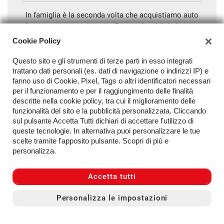
In famiglia è la seconda volta che acquistiamo auto
da questo concessionario. Emanuele e Michele sono
persone serie e quindi affidabili. La trattativa si è
Cookie Policy
conclusa in modo veloce visto che la descrizione
dell’auto, in annuncio, rispecchiava perfettamente
Questo sito e gli strumenti di terze parti in esso integrati
quello che poi abbiamo visionato in sede. Li
trattano dati personali (es. dati di navigazione o indirizzi IP) e
consiglio fortemente.
fanno uso di Cookie, Pixel, Tags o altri identificatori necessari
per il funzionamento e per il raggiungimento delle finalità
descritte nella cookie policy, tra cui il miglioramento delle
Data recensione:
13/12/2023
funzionalità del sito e la pubblicità personalizzata. Cliccando
sul pulsante Accetta Tutti dichiari di accettare l'utilizzo di
queste tecnologie. In alternativa puoi personalizzare le tue
scelte tramite l'apposito pulsante. Scopri di più e
personalizza.
Giuseppe
Grottaglie
Accetta tutti
Disponibilità
Personalizza le impostazioni
SCRIVI UNA RECENSIONE
5/5