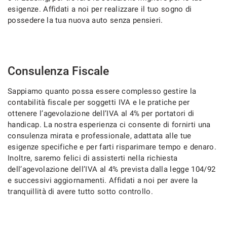
tracciamento
esigenze. Affidati a noi per realizzare il tuo sogno di
che
ASSISTENZA POST VENDITA
possedere la tua nuova auto senza pensieri.
adottiamo
per
offrire
CONTATTI
le
funzionalità
Consulenza Fiscale
e
NEWS
svolgere
Sappiamo quanto possa essere complesso gestire la
le
contabilità fiscale per soggetti IVA e le pratiche per
AREA COMMERCIANTI
attività
ottenere l’agevolazione dell’IVA al 4% per portatori di
di
handicap. La nostra esperienza ci consente di fornirti una
seguito
descritte.
consulenza mirata e professionale, adattata alle tue
Per
esigenze specifiche e per farti risparimare tempo e denaro.
ottenere
Inoltre, saremo felici di assisterti nella richiesta
maggiori
dell’agevolazione dell’IVA al 4% prevista dalla legge 104/92
informazioni
e successivi aggiornamenti. Affidati a noi per avere la
sull'utilità
tranquillità di avere tutto sotto controllo.
e
sul
funzionamento
di