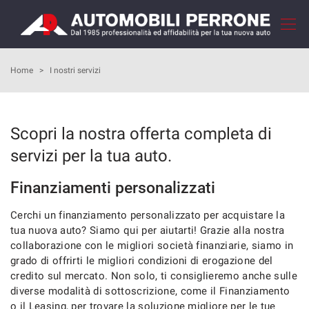
Le
tue
preferenze
di
HOME
Home
>
I nostri servizi
consenso
Il
AZIENDA
seguente
Scopri la nostra offerta completa di
pannello
COME ACQUISTARE
ti
servizi per la tua auto.
consente
di
I NOSTRI SERVIZI
Finanziamenti personalizzati
esprimere
le
Cerchi un finanziamento personalizzato per acquistare la
tue
RECENSIONI
tua nuova auto? Siamo qui per aiutarti! Grazie alla nostra
preferenze
di
collaborazione con le migliori società finanziarie, siamo in
consenso
LISTA VEICOLI
grado di offrirti le migliori condizioni di erogazione del
alle
credito sul mercato. Non solo, ti consiglieremo anche sulle
tecnologie
diverse modalità di sottoscrizione, come il Finanziamento
VENDI LA TUA AUTO
di
o il Leasing, per trovare la soluzione migliore per le tue