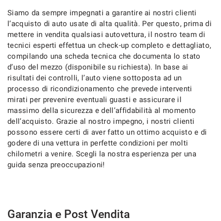
Siamo da sempre impegnati a garantire ai nostri clienti
l’acquisto di auto usate di alta qualità. Per questo, prima di
mettere in vendita qualsiasi autovettura, il nostro team di
mpre
Cookie necessari
tecnici esperti effettua un check-up completo e dettagliato,
ilitato
compilando una scheda tecnica che documenta lo stato
d’uso del mezzo (disponibile su richiesta). In base ai
Cookie delle preferenze
risultati dei controlli, l’auto viene sottoposta ad un
processo di ricondizionamento che prevede interventi
mirati per prevenire eventuali guasti e assicurare il
Cookie per il miglioramento dell'esperienza utente
massimo della sicurezza e dell’affidabilità al momento
dell’acquisto. Grazie al nostro impegno, i nostri clienti
possono essere certi di aver fatto un ottimo acquisto e di
Cookie analitici
godere di una vettura in perfette condizioni per molti
chilometri a venire. Scegli la nostra esperienza per una
Cookie di marketing
guida senza preoccupazioni!
Leggi
la
cookie
Garanzia e Post Vendita
policy