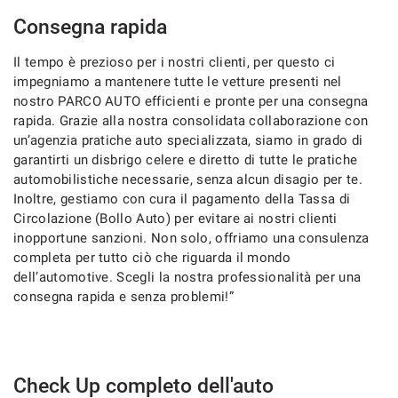
questi
Consegna rapida
strumenti
di
Il tempo è prezioso per i nostri clienti, per questo ci
tracciamento
impegniamo a mantenere tutte le vetture presenti nel
si
nostro PARCO AUTO efficienti e pronte per una consegna
rimanda
rapida. Grazie alla nostra consolidata collaborazione con
alla
un’agenzia pratiche auto specializzata, siamo in grado di
cookie
policy.
garantirti un disbrigo celere e diretto di tutte le pratiche
Puoi
automobilistiche necessarie, senza alcun disagio per te.
rivedere
Inoltre, gestiamo con cura il pagamento della Tassa di
e
Circolazione (Bollo Auto) per evitare ai nostri clienti
modificare
inopportune sanzioni. Non solo, offriamo una consulenza
le
completa per tutto ciò che riguarda il mondo
tue
dell’automotive. Scegli la nostra professionalità per una
scelte
consegna rapida e senza problemi!”
in
qualsiasi
momento.
Check Up completo dell'auto
a