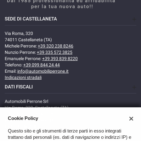
SEDE DI CASTELLANETA
Via Roma, 320
74011 Castellaneta (TA)
Michele Perrone:
+39 320 238 8246
Nunzio Perrone:
+39 335 572 3825
Emanuele Perrone:
+39 393 839 8220
Telefono:
+39 099 844 24 44
Email:
info@automobiliperrone.it
Indicazioni stradali
DATI FISCALI
Automobili Perrone Srl
Via Roma, 320, Castellaneta (TA)
C.F/P.IVA: 02735640738
Cookie Policy
Registro delle imprese: TA
REA: TA-166278
Questo sito e gli strumenti di terze parti in esso integrati
trattano dati personali (es. dati di navigazione o indirizzi IP) e