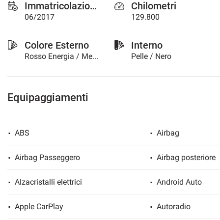
Immatricolazione
Chilometri
questi
06/2017
129.800
strumenti
di
tracciamento
Colore Esterno
Interno
si
Rosso Energia / Metallizzato
Pelle / Nero
rimanda
alla
cookie
policy.
Equipaggiamenti
Puoi
rivedere
e
modificare
ABS
Airbag
le
tue
scelte
Airbag Passeggero
Airbag posteriore
in
qualsiasi
Alzacristalli elettrici
Android Auto
momento.
Apple CarPlay
Autoradio
a