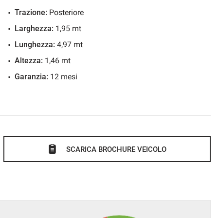
Trazione:
Posteriore
Larghezza:
1,95 mt
Lunghezza:
4,97 mt
.
Altezza:
1,46 mt
ato in tempo reale: WWW.AUTOMOBILIPERRONE.IT
Garanzia:
12 mesi
curate e foto più dettagliate.
ffriamo ai nostri clienti!!
atiche automobilistiche;
volato per venire incontro alle vostre esigenze;
 vettura;
SCARICA BROCHURE VEICOLO
ad ottenere l'agevolazione dell'IVA al 4% a portatori di
IFICATO E GARANTITO.