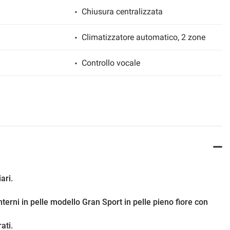
Chiusura centralizzata
Climatizzatore automatico, 2 zone
Controllo vocale
ESP
Fari Xenon
ato
Freno di stazionamento elettrico
Isofix
ari.
Luci diurne LED
erni in pelle modello Gran Sport in pelle pieno fiore con
ca sedili
Sedile posteriore sdoppiato
ati.