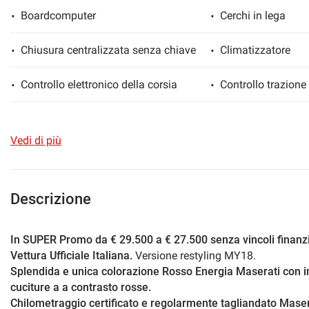
Boardcomputer
Cerchi in lega
Chiusura centralizzata senza chiave
Climatizzatore
mpre
Cookie necessari
ilitato
Controllo elettronico della corsia
Controllo trazione
Cookie delle preferenze
Cronologia tagliandi
Cruise Control
Vedi di più
Fari bi-Xeno
Fari direzionali
Cookie per il miglioramento dell'esperienza utente
Fendinebbia
Filtro antiparticol
Cookie analitici
Descrizione
Immobilizzatore elettronico
Interni in pelle
Cookie di marketing
In SUPER Promo da € 29.500 a € 27.500 senza vincoli finanzi
Vettura Ufficiale Italiana.
Versione restyling MY18.
Leve al volante
Luci diurne
Splendida e unica colorazione Rosso Energia Maserati con int
cuciture a a contrasto rosse.
Pacchetto sportivo
Regolazione elettri
Chilometraggio certificato e regolarmente tagliandato Maser