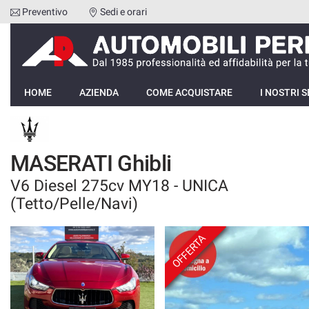
Preventivo
Sedi e orari
Le
tue
preferenze
di
HOME
consenso
HOME
AZIENDA
COME ACQUISTARE
I NOSTRI S
Il
AZIENDA
seguente
pannello
COME ACQUISTARE
ti
MASERATI Ghibli
consente
di
V6 Diesel 275cv MY18 - UNICA
I NOSTRI SERVIZI
esprimere
(Tetto/Pelle/Navi)
le
tue
RECENSIONI
preferenze
OFFERTA
di
consenso
LISTA VEICOLI
alle
tecnologie
VENDI LA TUA AUTO
di