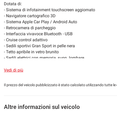
Dotata di:
Sensori di parcheggio anteriori
Sensori di parcheg
- Sistema di infotainment touchscreen aggiornato
- Navigatore cartografico 3D
Navigatore satellitare
Specchietti laterali
- Sistema Apple Car Play / Android Auto
- Retrocamera di parcheggio
Streaming musicale integrato
Supporto lombare
- Interfaccia vivavoce Bluetooth - USB
- Cruise control adattivo
Tetto apribile
Touch screen
- Sedili sportivi Gran Sport in pelle nera
- Tetto apribile in vetro brunito
- Sedili elettrici con memoria, supp. lombare
Vetri oscurati
Vivavoce
- Poggia testa con logo Maserati
- Pelle estesa
Vedi di più
Volante multifunzione
- Orologio analogico
- Volante in pelle multifunzione
Il prezzo del veicolo pubblicizzato è stato calcolato utilizzando tutte
- Fari full led con led diurni
- Tasto Sport che permette una regolazione più sportiva delle 
scarico per un Sound decisamente più entusiasmante.
- Sensori parcheggio ant. e post.
Altre informazioni sul veicolo
- Cambio automatico 8 marce