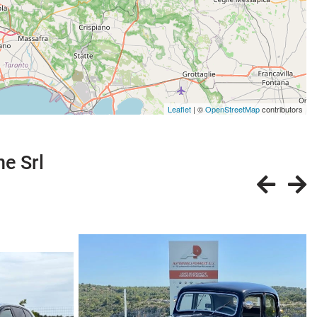
Leaflet
| ©
OpenStreetMap
contributors
ne Srl