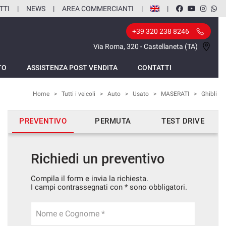
TTI
NEWS
AREA COMMERCIANTI
+39 320 238 8246
Via Roma, 320 - Castellaneta (TA)
TO
ASSISTENZA POST VENDITA
CONTATTI
Home
>
Tutti i veicoli
>
Auto
>
Usato
>
MASERATI
>
Ghibli
PREVENTIVO
PERMUTA
TEST DRIVE
Richiedi un preventivo
Compila il form e invia la richiesta.
I campi contrassegnati con * sono obbligatori.
Nome e Cognome *