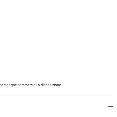
gio posteriori
Servosterzo
 elettrici
Start/Stop Automatico
Telecamera per parcheggio assistito
USB
Volante in pelle
 le campagne commerciali a disposizione.
prestazioni del motore e cambio e l'apertura delle valvole di