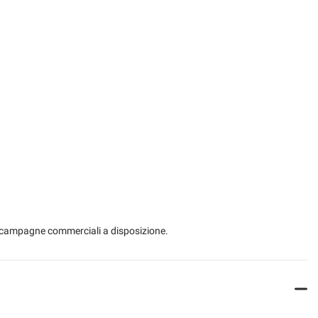
ors
Power steering
ical
Start / Stop Automatic
Camera for valet parking
USB
Leather steering wheel
 le campagne commerciali a disposizione.
prestazioni del motore e cambio e l'apertura delle valvole di