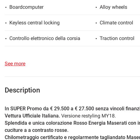
Boardcomputer
Alloy wheels
lways
Needed cookies
abled
Keyless central locking
Climate control
Preferences cookies
Controllo elettronico della corsia
Traction control
User experience improvement cookies
Full Service History
Cruise Control
See more
Fari bi-Xeno
Directional headli
Analytical cookies
Fog light
Particulate filter
Marketing cookies
Description
Immobilizer
Leather interior
In SUPER Promo da € 29.500 a € 27.500 senza vincoli finanzi
Vettura Ufficiale Italiana.
Versione restyling MY18.
Levers at the wheel
Daylights
Splendida e unica colorazione Rosso Energia Maserati con int
cuciture a a contrasto rosse.
Sports package
Electrically adjust
Chilometraggio certificato e regolarmente tagliandato Maser