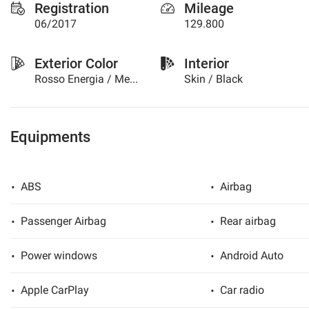
Registration
Mileage
please
06/2017
129.800
refer
to
the
Exterior Color
Interior
cookie
Rosso Energia / Metallized
Skin / Black
policy.
You
can
review
Equipments
and
change
your
choices
ABS
Airbag
at
any
time.
Passenger Airbag
Rear airbag
Power windows
Android Auto
t
Apple CarPlay
Car radio