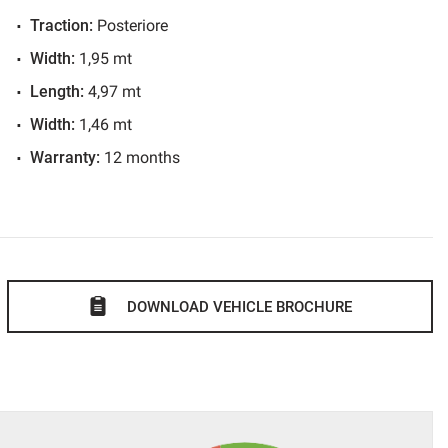
Traction:
Posteriore
Width:
1,95 mt
Length:
4,97 mt
.
Width:
1,46 mt
ato in tempo reale: WWW.AUTOMOBILIPERRONE.IT
Warranty:
12 months
curate e foto più dettagliate.
ffriamo ai nostri clienti!!
atiche automobilistiche;
volato per venire incontro alle vostre esigenze;
 vettura;
DOWNLOAD VEHICLE BROCHURE
ad ottenere l'agevolazione dell'IVA al 4% a portatori di
IFICATO E GARANTITO.