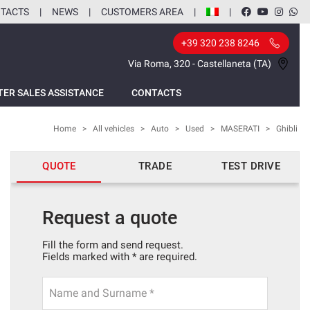
TACTS
NEWS
CUSTOMERS AREA
+39 320 238 8246
Via Roma, 320 - Castellaneta (TA)
TER SALES ASSISTANCE
CONTACTS
Home
>
All vehicles
>
Auto
>
Used
>
MASERATI
>
Ghibli
QUOTE
TRADE
TEST DRIVE
Request a quote
Fill the form and send request.
Fields marked with * are required.
Name and Surname *