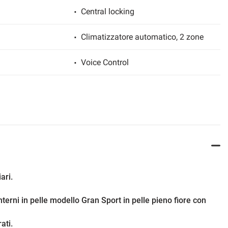
Central locking
Climatizzatore automatico, 2 zone
Voice Control
ESP
ghts
Xenon headlights
Freno di stazionamento elettrico
Isofix
ari.
LED daytime running lights
erni in pelle modello Gran Sport in pelle pieno fiore con
able seats
Split rear seat
ati.