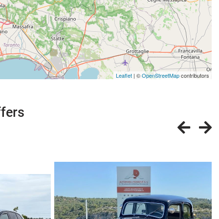
Leaflet
| ©
OpenStreetMap
contributors
ffers