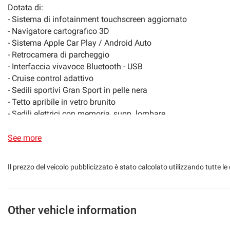
Dotata di:
Front parking sensors
Rear parking sens
- Sistema di infotainment touchscreen aggiornato
- Navigatore cartografico 3D
Navigation system
Side mirrors electr
- Sistema Apple Car Play / Android Auto
- Retrocamera di parcheggio
Streaming musicale integrato
Lumbar support
- Interfaccia vivavoce Bluetooth - USB
- Cruise control adattivo
Sunroof
Touch screen
- Sedili sportivi Gran Sport in pelle nera
- Tetto apribile in vetro brunito
- Sedili elettrici con memoria, supp. lombare
Darkened windows
Speakerphone
- Poggia testa con logo Maserati
- Pelle estesa
See more
Multifunction steering wheel
- Orologio analogico
- Volante in pelle multifunzione
Il prezzo del veicolo pubblicizzato è stato calcolato utilizzando tutte
- Fari full led con led diurni
- Tasto Sport che permette una regolazione più sportiva delle 
scarico per un Sound decisamente più entusiasmante.
- Sensori parcheggio ant. e post.
Other vehicle information
- Cambio automatico 8 marce