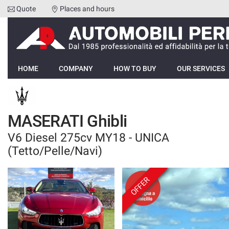
Quote
Places and hours
Your
consent
preferences
HOME
The
following
HOME
COMPANY
HOW TO BUY
OUR SERVICES
panel
COMPANY
allows
you
HOW TO BUY
to
MASERATI Ghibli
express
your
V6 Diesel 275cv MY18 - UNICA
OUR SERVICES
consent
(Tetto/Pelle/Navi)
preferences
to
FEEDBACKS
the
OFFER
tracking
technologies
VEHICLES LIST
we
adopt
SELL YOUR CAR
to