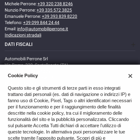
Michele Perrone:
+39 320 238 8246
Nunzio Perrone:
+39 335 572 3825
Emanuele Perrone:
+39 393 839 8220
Telefono:
+39 099 844 24 44
Email:
info@automobiliperrone.it
Indicazioni stradali
DATI FISCALI
Automobili Perrone Srl
Via Roma, 320, Castellaneta (TA)
C.F/P.IVA: 02735640738
Cookie Policy
Registro delle imprese: TA
REA: TA-166278
Questo sito e gli strumenti di terze parti in esso integrati
trattano dati personali (es. dati di navigazione o indirizzi IP) e
fanno uso di Cookie, Pixel, Tags o altri identificatori necessari
per il funzionamento e per il raggiungimento delle finalità
descritte nella cookie policy, tra cui il miglioramento delle
funzionalità del sito e la pubblicità personalizzata. Cliccando
sul pulsante Accetta Tutti dichiari di accettare l'utilizzo di
TORNA IN CIMA
queste tecnologie. In alternativa puoi personalizzare le tue
scelte tramite l'apposito pulsante. Scopri di più e
Copyright © 2026 Automobili Perrone Srl - P.IVA 02735640738 -