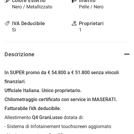
Colore Esterno
Interno
questi
Nero / Metallizzato
Pelle / Nero
strumenti
di
IVA Deducibile
Proprietari
tracciamento
Si
1
si
rimanda
alla
cookie
policy.
Descrizione
Puoi
rivedere
e
In SUPER promo da € 54.800 a € 51.800 senza vincoli
modificare
finanziari.
le
tue
Ufficiale Italiana. Unico proprietario.
scelte
Chilometraggio certificato con service in MASERATI.
in
qualsiasi
Fatturabile IVA deducibile.
momento.
Allestimento
Q4 GranLusso
dotata di:
- Sistema di Infotainement touchscreen aggiornato
a