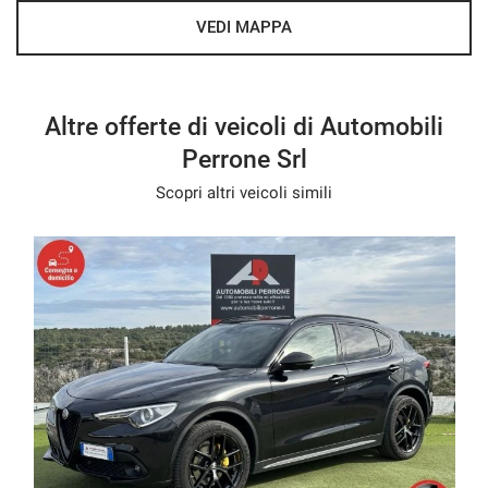
Non esitate dunque a contattarci!! Siamo sempre a vostra
VEDI MAPPA
disposizione per fornirvi ulteriori informazioni e chiarimenti,
e per garantirvi la sicurezza di fare un ottimo acquisto.
Sarete i benvenuti!!
Altre offerte di veicoli di Automobili
Perrone Srl
- We speak English
Scopri altri veicoli simili
- Wir sprechen Deutsch
- Nous parlons français
- Hablamos español