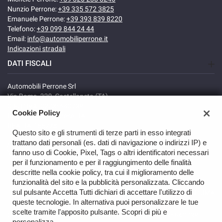
Nunzio Perrone:
+39 335 572 3825
Emanuele Perrone:
+39 393 839 8220
Telefono:
+39 099 844 24 44
Email:
info@automobiliperrone.it
Indicazioni stradali
DATI FISCALI
Automobili Perrone Srl
Via Roma, 320, Castellaneta (TA)
C.F/P.IVA: 02735640738
Cookie Policy
Registro delle imprese: TA
REA: TA-166278
Questo sito e gli strumenti di terze parti in esso integrati
trattano dati personali (es. dati di navigazione o indirizzi IP) e
fanno uso di Cookie, Pixel, Tags o altri identificatori necessari
per il funzionamento e per il raggiungimento delle finalità
descritte nella cookie policy, tra cui il miglioramento delle
funzionalità del sito e la pubblicità personalizzata. Cliccando
sul pulsante Accetta Tutti dichiari di accettare l'utilizzo di
TORNA IN CIMA
queste tecnologie. In alternativa puoi personalizzare le tue
scelte tramite l'apposito pulsante. Scopri di più e
Copyright © 2026 Automobili Perrone Srl - P.IVA 02735640738 -
personalizza.