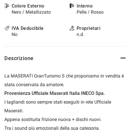
questi
Colore Esterno
Interno
strumenti
Nero / Metallizzato
Pelle / Rosso
di
tracciamento
IVA Deducibile
Proprietari
si
No
n.d.
rimanda
alla
cookie
policy.
Descrizione
Puoi
rivedere
e
modificare
La MASERATI GranTurismo S che proponiamo in vendita è
le
stata conservata da amatore.
tue
scelte
Provenienza Ufficiale Maserati Italia INECO Spa.
in
I tagliandi sono sempre stati eseguiti in rete Ufficiale
qualsiasi
momento.
Maserati.
Appena sostituita frizione nuova + dischi nuovi.
Tra i sound più emozionali della sua categoria.
a