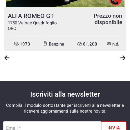
ALFA ROMEO GT
n
Prezzo non
e
disponibile
1750 Veloce Quadrifoglio
ORO
1973
Benzina
81.200
n.d.
Iscriviti alla newsletter
Compila il modulo sottostante per iscriverti alla newsletter e
ricevere aggiornamenti sulle nostre novità.
Email *
INVIA