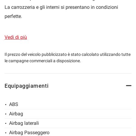
La carrozzeria e gli interni si presentano in condizioni
perfette.
La dotazione prevede:
mpre
Cookie necessari
ilitato
- Interni in pelle sportivi rossi con memorie, elettrici e
Vedi di più
riscaldabili
Cookie delle preferenze
- Navigatore cartografico 3d
Il prezzo del veicolo pubblicizzato è stato calcolato utilizzando tutte
le campagne commerciali a disposizione.
- Impianto vivavoce Bluetooth
Cookie per il miglioramento dell'esperienza utente
- Climatronic bi-zona
- Orologio analogico centrale
Cookie analitici
Equipaggiamenti
- Cambiocorsa automatico/sequenziale 6 marce con
paddles
Cookie di marketing
ABS
- Tasto Sport con apertura valvole di scarico per un sound
Airbag
puro
Leggi
Airbag laterali
la
- Volante in pelle multifunzione
cookie
Airbag Passeggero
policy
- Fari bi-xeno