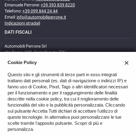
Emanuele Perrone:
+39 393 839 8220
Telefono:
+39 099 844 24 44
Email:
info@automobiliperrone.it
Indicazioni stradali
DATI FISCALI
Automobili Perrone Srl
Via Roma, 320, Castellaneta (TA)
C.F/P.IVA: 02735640738
Cookie Policy
Registro delle imprese: TA
REA: TA-166278
Questo sito e gli strumenti di terze parti in esso integrati
trattano dati personali (es. dati di navigazione o indirizzi IP) e
fanno uso di Cookie, Pixel, Tags o altri identificatori necessari
per il funzionamento e per il raggiungimento delle finalità
descritte nella cookie policy, tra cui il miglioramento delle
funzionalità del sito e la pubblicità personalizzata. Cliccando
sul pulsante Accetta Tutti dichiari di accettare l'utilizzo di
TORNA IN CIMA
queste tecnologie. In alternativa puoi personalizzare le tue
scelte tramite l'apposito pulsante. Scopri di più e
Copyright © 2026 Automobili Perrone Srl - P.IVA 02735640738 -
personalizza.
Leggi l'informativa sulla privacy
-
Cookie Policy