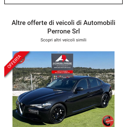
- Wir sprechen Deutsch
- Nous parlons français
- Hablamos español
Altre offerte di veicoli di Automobili
Perrone Srl
Scopri altri veicoli simili
OFFERTA