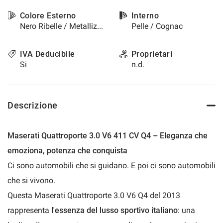
questi
Colore Esterno
Interno
strumenti
Nero Ribelle / Metallizzato
Pelle / Cognac
di
tracciamento
si
IVA Deducibile
Proprietari
rimanda
Si
n.d.
alla
cookie
policy.
Puoi
Descrizione
rivedere
e
modificare
Maserati Quattroporte 3.0 V6 411 CV Q4 – Eleganza che
le
tue
emoziona, potenza che conquista
scelte
Ci sono automobili che si guidano. E poi ci sono automobili
in
qualsiasi
che si vivono.
momento.
Questa Maserati Quattroporte 3.0 V6 Q4 del 2013
rappresenta
l'essenza del lusso sportivo italiano
: una
a