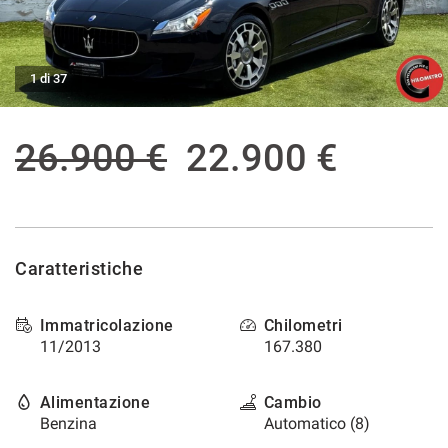
tracciamento
che
ASSISTENZA POST VENDITA
adottiamo
per
1 di 37
offrire
CONTATTI
le
funzionalità
26.900 €
22.900 €
e
NEWS
svolgere
le
AREA COMMERCIANTI
attività
di
seguito
descritte.
Caratteristiche
Per
ottenere
Immatricolazione
Chilometri
maggiori
11/2013
167.380
informazioni
sull'utilità
e
Alimentazione
Cambio
sul
Benzina
Automatico (8)
funzionamento
di