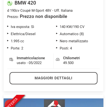
BMW 420
d 190cv Coupé M-Sport 48V - Uff. Italiana
Prezzo non disponibile
Prezzo:
mpre
Cookie necessari
ilitato
Iva esposta: Sì
140 KW/190 CV
Elettrica/Diesel
Automatico (8)
Cookie delle preferenze
1.995 cc
Nero metallizzato
Porte: 2
Posti: 4
Cookie per il miglioramento dell'esperienza utente
Immatricolazione
Chilometri
usato - 05/2022
49.500
Cookie analitici
Cookie di marketing
MAGGIORI DETTAGLI
Leggi
la
OFFERTA
cookie
policy