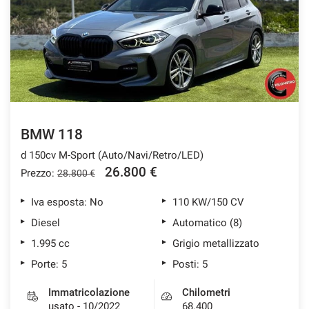
tracciamento
che
ASSISTENZA POST VENDITA
adottiamo
per
offrire
CONTATTI
le
funzionalità
e
NEWS
svolgere
le
BMW 118
AREA COMMERCIANTI
attività
d 150cv M-Sport (Auto/Navi/Retro/LED)
di
seguito
26.800 €
Prezzo:
28.800 €
descritte.
Per
Iva esposta: No
110 KW/150 CV
ottenere
Diesel
Automatico (8)
maggiori
informazioni
1.995 cc
Grigio metallizzato
sull'utilità
Porte: 5
Posti: 5
e
sul
Immatricolazione
Chilometri
funzionamento
usato - 10/2022
68.400
di