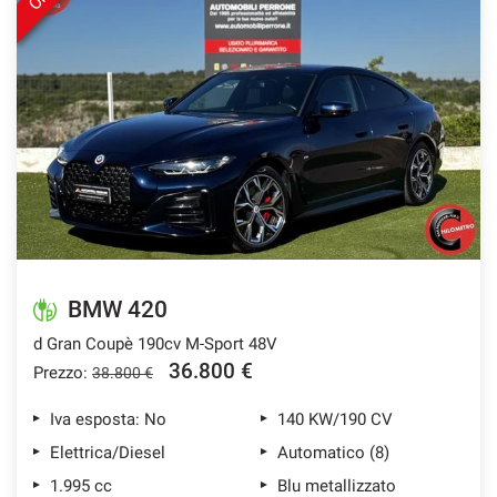
Salva
le
impostazioni
BMW 420
d Gran Coupè 190cv M-Sport 48V
36.800 €
Prezzo:
38.800 €
Iva esposta: No
140 KW/190 CV
Elettrica/Diesel
Automatico (8)
1.995 cc
Blu metallizzato