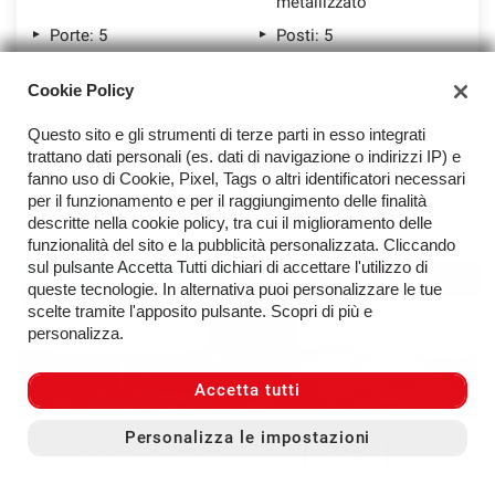
metallizzato
Porte: 5
Posti: 5
Immatricolazione
Chilometri
Cookie Policy
usato - 06/2020
98.800
Questo sito e gli strumenti di terze parti in esso integrati
trattano dati personali (es. dati di navigazione o indirizzi IP) e
MAGGIORI DETTAGLI
fanno uso di Cookie, Pixel, Tags o altri identificatori necessari
per il funzionamento e per il raggiungimento delle finalità
descritte nella cookie policy, tra cui il miglioramento delle
funzionalità del sito e la pubblicità personalizzata. Cliccando
sul pulsante Accetta Tutti dichiari di accettare l'utilizzo di
VENDUTA
queste tecnologie. In alternativa puoi personalizzare le tue
scelte tramite l'apposito pulsante. Scopri di più e
personalizza.
Accetta tutti
Personalizza le impostazioni
CONTATTACI