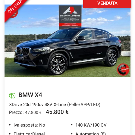
OFFERTA
VENDUTA
BMW X4
XDrive 20d 190cv 48V X-Line (Pelle/APP/LED)
45.800 €
Prezzo:
47.800 €
Iva esposta: No
140 KW/190 CV
Elettrica/Diesel
Automatico (8)