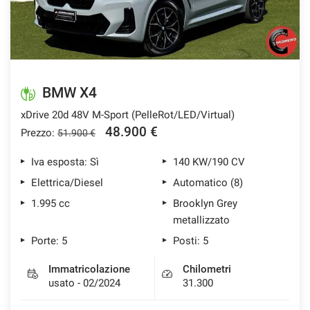
BMW X4
xDrive 20d 48V M-Sport (PelleRot/LED/Virtual)
48.900 €
Prezzo:
51.900 €
Iva esposta: Sì
140 KW/190 CV
Elettrica/Diesel
Automatico (8)
1.995 cc
Brooklyn Grey
metallizzato
Porte: 5
Posti: 5
Immatricolazione
Chilometri
usato - 02/2024
31.300