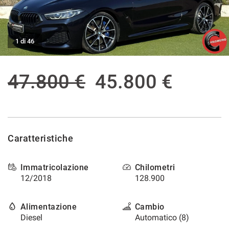
tracciamento
che
ASSISTENZA POST VENDITA
adottiamo
per
1 di 46
offrire
CONTATTI
le
funzionalità
47.800 €
45.800 €
e
NEWS
svolgere
le
AREA COMMERCIANTI
attività
di
seguito
descritte.
Caratteristiche
Per
ottenere
Immatricolazione
Chilometri
maggiori
informazioni
12/2018
128.900
sull'utilità
e
Alimentazione
Cambio
sul
Diesel
Automatico (8)
funzionamento
di