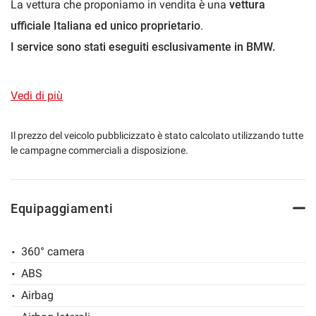
La vettura che proponiamo in vendita è una
vettura
ufficiale Italiana ed unico proprietario
.
I service sono stati eseguiti esclusivamente in BMW.
mpre
Cookie necessari
Ultimo service appena eseguito.
ilitato
Allestimento
M-SPORTXDrive
dotata di:
Vedi di più
Cookie delle preferenze
- Pack M Technic e carbon pack
- BMW Connected Drive
Il prezzo del veicolo pubblicizzato è stato calcolato utilizzando tutte
Cookie per il miglioramento dell'esperienza utente
le campagne commerciali a disposizione.
- BMW touch command
- BMW gesture control
Cookie analitici
- Sistema di navigazione Professional 3D
Equipaggiamenti
- Interfaccia Bluetooth estesa
Cookie di marketing
- Impianto hi-fi Harman Kardon
360° camera
- Telecamera 360° surround wiew camera
ABS
Leggi
- Pomello del cambio in cristallo
la
Airbag
cookie
- APPLE Car Play e Android Auto wireless
policy