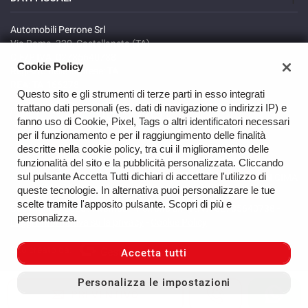
Automobili Perrone Srl
Via Roma, 320, Castellaneta (TA)
C.F/P.IVA: 02735640738
Cookie Policy
Registro delle imprese: TA
REA: TA-166278
Questo sito e gli strumenti di terze parti in esso integrati
trattano dati personali (es. dati di navigazione o indirizzi IP) e
fanno uso di Cookie, Pixel, Tags o altri identificatori necessari
per il funzionamento e per il raggiungimento delle finalità
descritte nella cookie policy, tra cui il miglioramento delle
funzionalità del sito e la pubblicità personalizzata. Cliccando
sul pulsante Accetta Tutti dichiari di accettare l'utilizzo di
TORNA IN CIMA
queste tecnologie. In alternativa puoi personalizzare le tue
scelte tramite l'apposito pulsante. Scopri di più e
Copyright © 2026 Automobili Perrone Srl - P.IVA 02735640738 -
personalizza.
Leggi l'informativa sulla privacy
-
Cookie Policy
Sito creato da:
Accetta tutti
Personalizza le impostazioni
PREVENTIVO