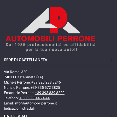
e per garantirvi la sicurezza di fare un ottimo acquisto.
Sarete i benvenuti!!
- We speak English
- Wir sprechen Deutsch
- Nous parlons français
- Hablamos español
SEDE DI CASTELLANETA
Via Roma, 320
74011 Castellaneta (TA)
Michele Perrone:
+39 320 238 8246
Nunzio Perrone:
+39 335 572 3825
Emanuele Perrone:
+39 393 839 8220
Telefono:
+39 099 844 24 44
Email:
info@automobiliperrone.it
Indicazioni stradali
DATI FISCALI