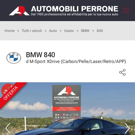
Le
tue
preferenze
di
HOME
Home
>
Tutti i veicoli
>
Auto
>
Usato
>
BMW
>
840
consenso
Il
AZIENDA
seguente
BMW 840
pannello
d M-Sport XDrive (Carbon/Pelle/Laser/Retro/APP)
COME ACQUISTARE
ti
consente
di
I NOSTRI SERVIZI
esprimere
OFFERTA
le
tue
RECENSIONI
preferenze
di
consenso
LISTA VEICOLI
alle
tecnologie
VENDI LA TUA AUTO
di