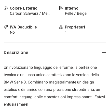
questi
Colore Esterno
Interno
strumenti
Carbon Schwarz / Metallizzato
Pelle / Beige
di
tracciamento
si
IVA Deducibile
Proprietari
rimanda
No
1
alla
cookie
policy.
Puoi
Descrizione
rivedere
e
modificare
Un rivoluzionario linguaggio delle forme, la perfezione
le
tue
tecnica e un lusso unico caratterizzano le versioni della
scelte
BMW Serie 8. Combinano magistralmente un design
in
qualsiasi
estetico e dinamico con una precisione straordinaria, un
momento.
comfort ineguagliabile e prestazioni impressionanti. Fatevi
entusiasmare!
a