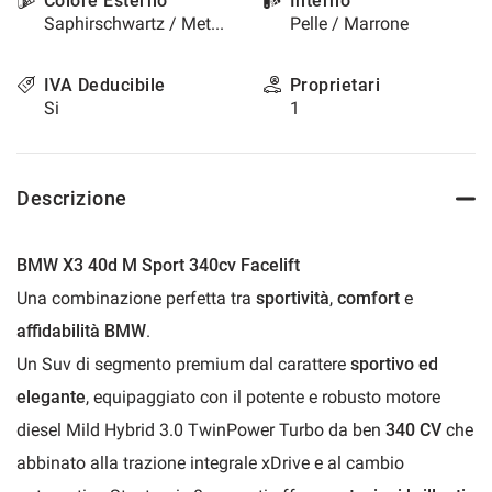
Colore Esterno
Interno
questi
Saphirschwartz / Metallizzato
Pelle / Marrone
strumenti
di
IVA Deducibile
Proprietari
tracciamento
Si
1
si
rimanda
alla
cookie
policy.
Descrizione
Puoi
rivedere
e
BMW X3 40d M Sport 340cv Facelift
modificare
Una combinazione perfetta tra
sportività
,
comfort
e
le
tue
affidabilità BMW
.
scelte
Un Suv di segmento premium dal carattere
sportivo ed
in
qualsiasi
elegante
, equipaggiato con il potente e robusto motore
momento.
diesel Mild Hybrid 3.0 TwinPower Turbo da ben
340 CV
che
abbinato alla trazione integrale xDrive e al cambio
a