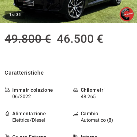
tracciamento
che
ASSISTENZA POST VENDITA
adottiamo
1 di 35
per
offrire
CONTATTI
le
49.800 €
46.500 €
funzionalità
e
NEWS
svolgere
le
AREA COMMERCIANTI
attività
di
Caratteristiche
seguito
descritte.
Per
Immatricolazione
Chilometri
ottenere
06/2022
48.265
maggiori
informazioni
sull'utilità
Alimentazione
Cambio
e
Elettrica/Diesel
Automatico (8)
sul
funzionamento
di