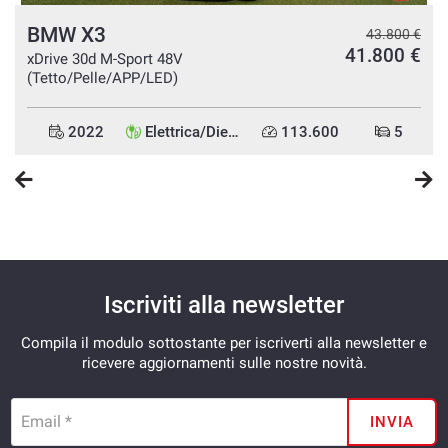
- Hablamos español
BMW X3
€
43.800 €
€
41.800 €
xDrive 30d M-Sport 48V
(Tetto/Pelle/APP/LED)
2022
Elettrica/Diesel
113.600
5
Iscriviti alla newsletter
Compila il modulo sottostante per iscriverti alla newsletter e
ricevere aggiornamenti sulle nostre novità.
Email *
INVIA