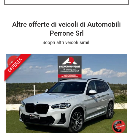
- Forniamo la possibilità di provare il veicolo su strada e di
farlo ispezionare da un meccanico specialista o di vostra
fiducia.
Altre offerte di veicoli di Automobili
Perrone Srl
AUTOMOBILI PERRONE S.r.l.
Scopri altri veicoli simili
DAL 1985 PROFESSIONALITA' ED AFFIDABILITA' PER LA
TUA NUOVA AUTO!!
OFFERTA
Non esitate dunque a contattarci!! Siamo sempre a vostra
disposizione per fornirvi ulteriori informazioni e chiarimenti,
e per garantirvi la sicurezza di fare un ottimo acquisto.
Sarete i benvenuti!!
- We speak English
- Wir sprechen Deutsch
- Nous parlons français