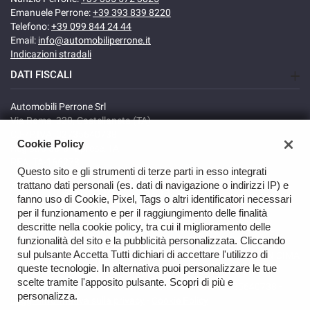
Emanuele Perrone:
+39 393 839 8220
Telefono:
+39 099 844 24 44
Email:
info@automobiliperrone.it
Indicazioni stradali
DATI FISCALI
Automobili Perrone Srl
Via Roma, 320, Castellaneta (TA)
C.F/P.IVA: 02735640738
Cookie Policy
Registro delle imprese: TA
REA: TA-166278
Questo sito e gli strumenti di terze parti in esso integrati
trattano dati personali (es. dati di navigazione o indirizzi IP) e
fanno uso di Cookie, Pixel, Tags o altri identificatori necessari
per il funzionamento e per il raggiungimento delle finalità
descritte nella cookie policy, tra cui il miglioramento delle
funzionalità del sito e la pubblicità personalizzata. Cliccando
sul pulsante Accetta Tutti dichiari di accettare l'utilizzo di
TORNA IN CIMA
queste tecnologie. In alternativa puoi personalizzare le tue
scelte tramite l'apposito pulsante. Scopri di più e
Copyright © 2026 Automobili Perrone Srl - P.IVA 02735640738 -
personalizza.
Leggi l'informativa sulla privacy
-
Cookie Policy