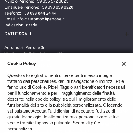
Nunzio Perrone:
+39 335 572 3825
Emanuele Perrone:
+39 393 839 8220
Telefono:
+39 099 844 24 44
Email:
info@automobiliperrone.it
Indicazioni stradali
DATI FISCALI
Automobili Perrone Srl
Via Roma, 320, Castellaneta (TA)
C.F/P.IVA: 02735640738
Cookie Policy
Registro delle imprese: TA
REA: TA-166278
Questo sito e gli strumenti di terze parti in esso integrati
trattano dati personali (es. dati di navigazione o indirizzi IP) e
fanno uso di Cookie, Pixel, Tags o altri identificatori necessari
per il funzionamento e per il raggiungimento delle finalità
descritte nella cookie policy, tra cui il miglioramento delle
funzionalità del sito e la pubblicità personalizzata. Cliccando
sul pulsante Accetta Tutti dichiari di accettare l'utilizzo di
TORNA IN CIMA
queste tecnologie. In alternativa puoi personalizzare le tue
scelte tramite l'apposito pulsante. Scopri di più e
Copyright © 2026 Automobili Perrone Srl - P.IVA 02735640738 -
personalizza.
Leggi l'informativa sulla privacy
-
Cookie Policy