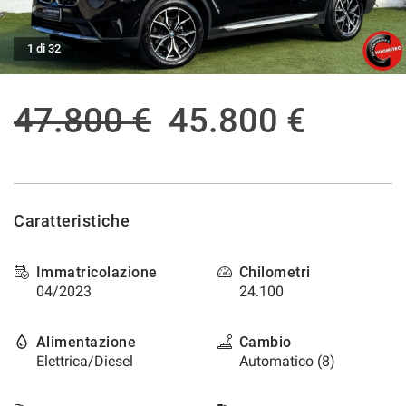
tracciamento
che
ASSISTENZA POST VENDITA
adottiamo
1 di 32
per
offrire
CONTATTI
le
47.800 €
45.800 €
funzionalità
e
NEWS
svolgere
le
AREA COMMERCIANTI
attività
di
Caratteristiche
seguito
descritte.
Per
Immatricolazione
Chilometri
ottenere
04/2023
24.100
maggiori
informazioni
sull'utilità
Alimentazione
Cambio
e
Elettrica/Diesel
Automatico (8)
sul
funzionamento
di