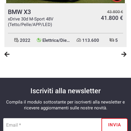
BMW X3
€
43.800 €
€
41.800 €
xDrive 30d M-Sport 48V
(Tetto/Pelle/APP/LED)
2022
Elettrica/Diesel
113.600
5
Iscriviti alla newsletter
Compila il modulo sottostante per iscriverti alla newsletter e
ricevere aggiornamenti sulle nostre novità.
Email *
INVIA