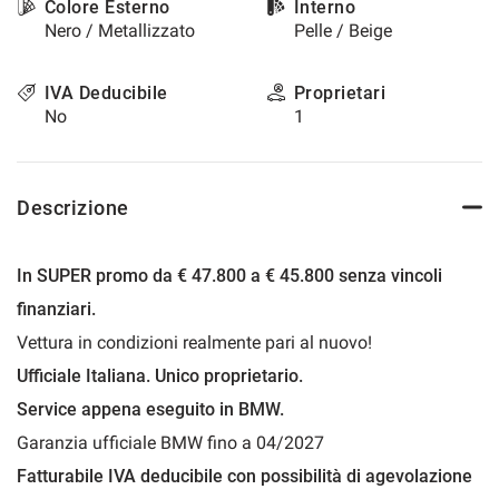
Colore Esterno
Interno
questi
Nero / Metallizzato
Pelle / Beige
strumenti
di
tracciamento
IVA Deducibile
Proprietari
si
No
1
rimanda
alla
cookie
policy.
Descrizione
Puoi
rivedere
e
In SUPER promo da € 47.800 a € 45.800 senza vincoli
modificare
finanziari.
le
tue
Vettura in condizioni realmente pari al nuovo!
scelte
Ufficiale Italiana. Unico proprietario.
in
qualsiasi
Service appena eseguito in BMW.
momento.
Garanzia ufficiale BMW fino a 04/2027
Fatturabile IVA deducibile con possibilità di agevolazione
a