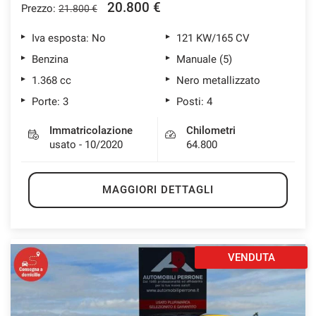
20.800 €
Prezzo:
21.800 €
Iva esposta: No
121 KW/165 CV
mpre
Benzina
Manuale (5)
Cookie necessari
ilitato
1.368 cc
Nero metallizzato
Porte: 3
Posti: 4
Cookie delle preferenze
Immatricolazione
Chilometri
usato - 10/2020
64.800
Cookie per il miglioramento dell'esperienza utente
MAGGIORI DETTAGLI
Cookie analitici
Cookie di marketing
VENDUTA
Leggi
la
cookie
policy