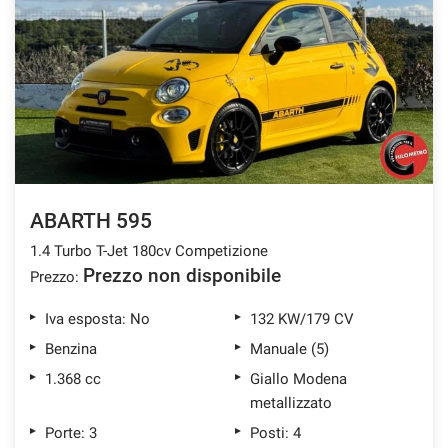
Salva
le
impostazioni
ABARTH 595
1.4 Turbo T-Jet 180cv Competizione
Prezzo non disponibile
Prezzo:
Iva esposta: No
132 KW/179 CV
Benzina
Manuale (5)
1.368 cc
Giallo Modena
metallizzato
Porte: 3
Posti: 4