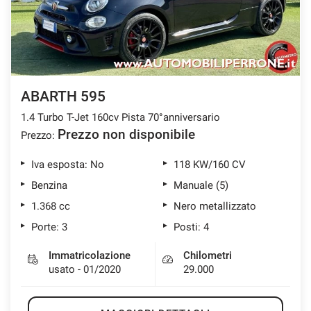
tracciamento
che
ASSISTENZA POST VENDITA
adottiamo
per
offrire
CONTATTI
le
funzionalità
ABARTH 595
e
NEWS
svolgere
1.4 Turbo T-Jet 160cv Pista 70°anniversario
le
Prezzo non disponibile
Prezzo:
AREA COMMERCIANTI
attività
di
Iva esposta: No
118 KW/160 CV
seguito
Benzina
Manuale (5)
descritte.
Per
1.368 cc
Nero metallizzato
ottenere
Porte: 3
Posti: 4
maggiori
informazioni
sull'utilità
Immatricolazione
Chilometri
e
usato - 01/2020
29.000
sul
funzionamento
di