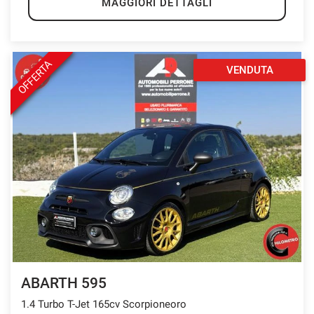
MAGGIORI DETTAGLI
questi
strumenti
di
tracciamento
OFFERTA
si
VENDUTA
rimanda
alla
cookie
policy.
Puoi
rivedere
e
modificare
le
tue
scelte
in
qualsiasi
momento.
ABARTH 595
1.4 Turbo T-Jet 165cv Scorpioneoro
a