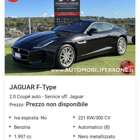
Salva
le
impostazioni
JAGUAR F-Type
2.0 Coupé auto - Service uff. Jaguar
Prezzo non disponibile
Prezzo:
Iva esposta: No
221 KW/300 CV
Benzina
Automatico (8)
1.997 cc
Nero metallizzato