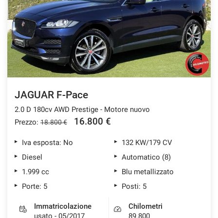
tracciamento
che
ASSISTENZA POST VENDITA
adottiamo
per
offrire
CONTATTI
le
funzionalità
e
NEWS
svolgere
le
JAGUAR F-Pace
AREA COMMERCIANTI
attività
2.0 D 180cv AWD Prestige - Motore nuovo
di
seguito
16.800 €
Prezzo:
18.800 €
descritte.
Per
Iva esposta: No
132 KW/179 CV
ottenere
Diesel
Automatico (8)
maggiori
informazioni
1.999 cc
Blu metallizzato
sull'utilità
Porte: 5
Posti: 5
e
sul
Immatricolazione
Chilometri
funzionamento
usato - 05/2017
89.800
di