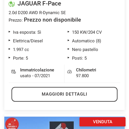
JAGUAR F-Pace
2.0d D200 AWD R-Dynamic SE
Prezzo non disponibile
Prezzo:
mpre
Cookie necessari
ilitato
Iva esposta: Sì
150 KW/204 CV
Elettrica/Diesel
Automatico (8)
Cookie delle preferenze
1.997 cc
Nero pastello
Porte: 5
Posti: 5
Cookie per il miglioramento dell'esperienza utente
Immatricolazione
Chilometri
usato - 07/2021
97.800
Cookie analitici
Cookie di marketing
MAGGIORI DETTAGLI
Leggi
la
VENDUTA
cookie
policy