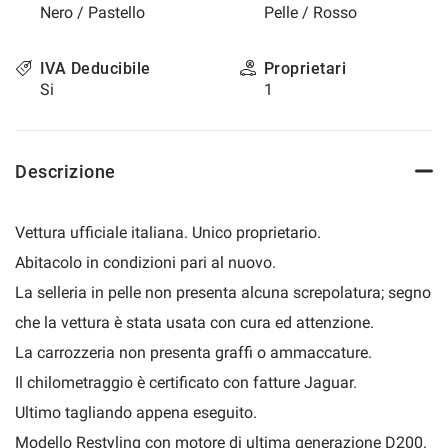
Nero / Pastello
Pelle / Rosso
questi
strumenti
di
IVA Deducibile
Proprietari
tracciamento
Si
1
si
rimanda
alla
cookie
Descrizione
policy.
Puoi
rivedere
Vettura ufficiale italiana. Unico proprietario.
e
modificare
Abitacolo in condizioni pari al nuovo.
le
La selleria in pelle non presenta alcuna screpolatura; segno
tue
scelte
che la vettura è stata usata con cura ed attenzione.
in
La carrozzeria non presenta graffi o ammaccature.
qualsiasi
momento.
Il chilometraggio è certificato con fatture Jaguar.
Ultimo tagliando appena eseguito.
Modello Restyling con motore di ultima generazione D200.
a