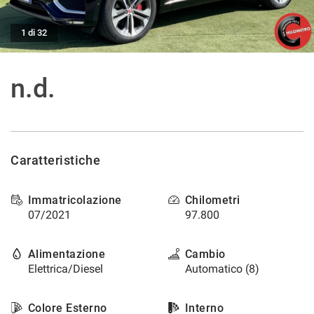
tracciamento
che
ASSISTENZA POST VENDITA
adottiamo
1 di 32
per
offrire
CONTATTI
le
n.d.
funzionalità
e
NEWS
svolgere
le
AREA COMMERCIANTI
attività
Caratteristiche
di
seguito
descritte.
Immatricolazione
Chilometri
Per
07/2021
97.800
ottenere
maggiori
informazioni
Alimentazione
Cambio
sull'utilità
Elettrica/Diesel
Automatico (8)
e
sul
funzionamento
Colore Esterno
Interno
di