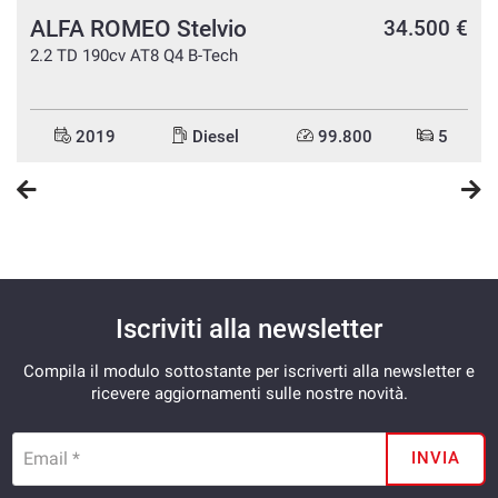
- Nous parlons français
ALFA ROMEO Stelvio
n
34.500 €
- Hablamos español
e
2.2 TD 190cv AT8 Q4 B-Tech
2019
Diesel
99.800
5
Iscriviti alla newsletter
Compila il modulo sottostante per iscriverti alla newsletter e
ricevere aggiornamenti sulle nostre novità.
Email *
INVIA