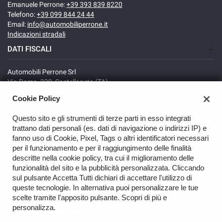
Emanuele Perrone:
+39 393 839 8220
Telefono:
+39 099 844 24 44
Email:
info@automobiliperrone.it
Indicazioni stradali
DATI FISCALI
Automobili Perrone Srl
Via Roma, 320, Castellaneta (TA)
C.F/P.IVA: 02735640738
Cookie Policy
Registro delle imprese: TA
REA: TA-166278
Questo sito e gli strumenti di terze parti in esso integrati
trattano dati personali (es. dati di navigazione o indirizzi IP) e
fanno uso di Cookie, Pixel, Tags o altri identificatori necessari
per il funzionamento e per il raggiungimento delle finalità
descritte nella cookie policy, tra cui il miglioramento delle
funzionalità del sito e la pubblicità personalizzata. Cliccando
sul pulsante Accetta Tutti dichiari di accettare l'utilizzo di
TORNA IN CIMA
queste tecnologie. In alternativa puoi personalizzare le tue
scelte tramite l'apposito pulsante. Scopri di più e
Copyright © 2026 Automobili Perrone Srl - P.IVA 02735640738 -
personalizza.
Leggi l'informativa sulla privacy
-
Cookie Policy