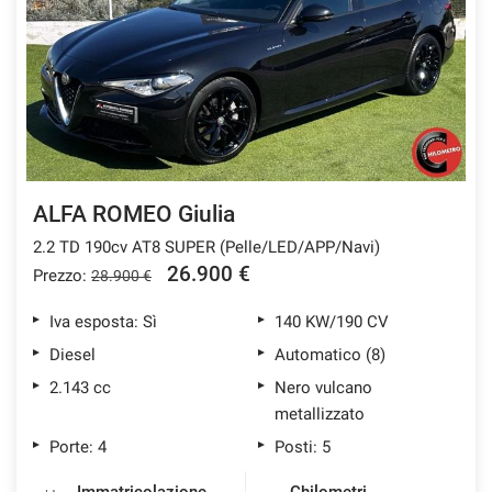
tracciamento
che
ASSISTENZA POST VENDITA
adottiamo
per
offrire
CONTATTI
le
funzionalità
e
NEWS
svolgere
le
ALFA ROMEO Giulia
AREA COMMERCIANTI
attività
2.2 TD 190cv AT8 SUPER (Pelle/LED/APP/Navi)
di
seguito
26.900 €
Prezzo:
28.900 €
descritte.
Per
Iva esposta: Sì
140 KW/190 CV
ottenere
Diesel
Automatico (8)
maggiori
informazioni
2.143 cc
Nero vulcano
sull'utilità
metallizzato
e
Porte: 4
Posti: 5
sul
funzionamento
di
Immatricolazione
Chilometri