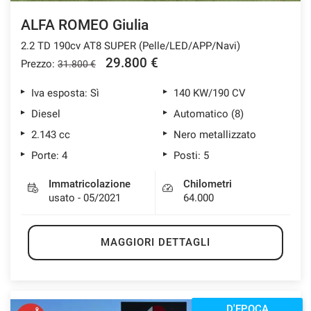
ALFA ROMEO Giulia
2.2 TD 190cv AT8 SUPER (Pelle/LED/APP/Navi)
mpre
Cookie necessari
29.800 €
Prezzo:
31.800 €
ilitato
Iva esposta: Sì
140 KW/190 CV
Cookie delle preferenze
Diesel
Automatico (8)
2.143 cc
Nero metallizzato
Cookie per il miglioramento dell'esperienza utente
Porte: 4
Posti: 5
Immatricolazione
Chilometri
Cookie analitici
usato - 05/2021
64.000
Cookie di marketing
MAGGIORI DETTAGLI
Leggi
la
cookie
policy
D'EPOCA