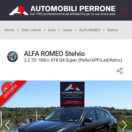
Le
tue
preferenze
di
HOME
Home
>
Tutti i veicoli
>
Auto
>
Usato
>
ALFA ROMEO
>
Stelvio
consenso
Il
AZIENDA
seguente
ALFA ROMEO Stelvio
pannello
2.2 TD 190cv AT8 Q4 Super (Pelle/APP/Led/Retro)
COME ACQUISTARE
ti
consente
di
I NOSTRI SERVIZI
esprimere
OFFERTA
le
tue
RECENSIONI
preferenze
di
consenso
LISTA VEICOLI
alle
tecnologie
VENDI LA TUA AUTO
di