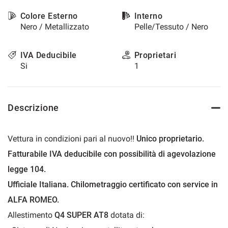
questi
Colore Esterno
Interno
strumenti
Nero / Metallizzato
Pelle/Tessuto / Nero
di
tracciamento
si
IVA Deducibile
Proprietari
rimanda
Si
1
alla
cookie
policy.
Puoi
Descrizione
rivedere
e
modificare
Vettura in condizioni pari al nuovo!!
Unico proprietario.
le
tue
Fatturabile IVA deducibile con possibilità di agevolazione
scelte
legge 104.
in
qualsiasi
Ufficiale Italiana. Chilometraggio certificato con service in
momento.
ALFA ROMEO.
Allestimento
Q4 SUPER AT8
dotata di:
a