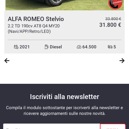
ALFA ROMEO Stelvio
€
33.800 €
€
31.800 €
2.2 TD 190cv AT8 Q4 MY20
(Navi/APP/Retro/LED)
2021
Diesel
64.500
5
Iscriviti alla newsletter
Compila il modulo sottostante per iscriverti alla newsletter e
ricevere aggiornamenti sulle nostre novità.