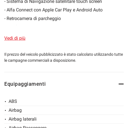
- Sistema di Navigazione satellitare touch screen
- Alfa Connect con Apple Car Play e Android Auto
- Retrocamera di parcheggio
mpre
Cookie necessari
- Interfaccia vivavoce Bluetooth + Ingresso USB
ilitato
- Climatronic bi-zona
Vedi di più
Cookie delle preferenze
- Volante sportivo in pelle multifunzione
- Cambio automatico AT8 con paddles al volante
Il prezzo del veicolo pubblicizzato è stato calcolato utilizzando tutte
Cookie per il miglioramento dell'esperienza utente
le campagne commerciali a disposizione.
- Selettore Alfa DNA
- Trazione integrale Q4
Cookie analitici
- Adaptive cruise control
Equipaggiamenti
- Keyless GO (apertura ed accensione senza chiave)
Cookie di marketing
- Fari Bixeno adattivi con LED diurni
ABS
- Fari posteriori LED
Airbag
- Portellone posteriore elettrico
Leggi
la
Airbag laterali
- Cerchi in lega da 19" con gomme nuove appena montate
cookie
policy
Airbag Passeggero