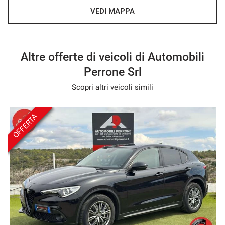
Possibilità di furto e incendio con valore di fattura.
VEDI MAPPA
Possibilità di finanziamento in comode rate a tasso
agevolato.
Altre offerte di veicoli di Automobili
Perrone Srl
Scopri altri veicoli simili
OFFERTA