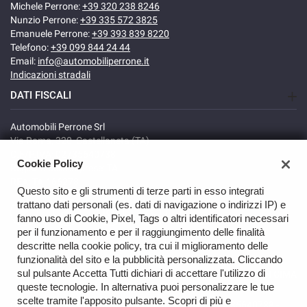
Michele Perrone:
+39 320 238 8246
Nunzio Perrone:
+39 335 572 3825
Emanuele Perrone:
+39 393 839 8220
Telefono:
+39 099 844 24 44
Email:
info@automobiliperrone.it
Indicazioni stradali
DATI FISCALI
Automobili Perrone Srl
Via Roma, 320, Castellaneta (TA)
C.F/P.IVA: 02735640738
Cookie Policy
Registro delle imprese: TA
REA: TA-166278
Questo sito e gli strumenti di terze parti in esso integrati
trattano dati personali (es. dati di navigazione o indirizzi IP) e
fanno uso di Cookie, Pixel, Tags o altri identificatori necessari
per il funzionamento e per il raggiungimento delle finalità
descritte nella cookie policy, tra cui il miglioramento delle
funzionalità del sito e la pubblicità personalizzata. Cliccando
sul pulsante Accetta Tutti dichiari di accettare l'utilizzo di
TORNA IN CIMA
queste tecnologie. In alternativa puoi personalizzare le tue
scelte tramite l'apposito pulsante. Scopri di più e
Copyright © 2026 Automobili Perrone Srl - P.IVA 02735640738 -