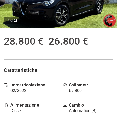
tracciamento
che
ASSISTENZA POST VENDITA
adottiamo
per
1 di 28
offrire
CONTATTI
le
funzionalità
28.800 €
26.800 €
e
NEWS
svolgere
le
AREA COMMERCIANTI
attività
di
seguito
descritte.
Caratteristiche
Per
ottenere
Immatricolazione
Chilometri
maggiori
02/2022
69.800
informazioni
sull'utilità
e
Alimentazione
Cambio
sul
Diesel
Automatico (8)
funzionamento
di