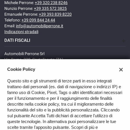
Michele Perrone:
+39 320 238 8246
Nunzio Perrone:
+39 335 572 3825
Emanuele Perrone:
+39 393 839 8220
Telefono:
+39 099 844 24 44
Email:
info@automobiliperrone.it
Indicazioni stradali
DATI FISCALI
Automobili Perrone Srl
Via Roma, 320, Castellaneta (TA)
C.F/P.IVA: 02735640738
Cookie Policy
Registro delle imprese: TA
REA: TA-166278
Questo sito e gli strumenti di terze parti in esso integrati
trattano dati personali (es. dati di navigazione o indirizzi IP) e
fanno uso di Cookie, Pixel, Tags o altri identificatori necessari
per il funzionamento e per il raggiungimento delle finalità
descritte nella cookie policy, tra cui il miglioramento delle
funzionalità del sito e la pubblicità personalizzata. Cliccando
sul pulsante Accetta Tutti dichiari di accettare l'utilizzo di
GO UP
queste tecnologie. In alternativa puoi personalizzare le tue
scelte tramite l'apposito pulsante. Scopri di più e
Copyright © 2026 Automobili Perrone Srl - VAT 02735640738 -