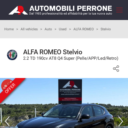
Your
consent
preferences
HOME
Home
>
All vehicles
>
Auto
>
Used
>
ALFA ROMEO
>
Stelvio
The
following
panel
COMPANY
allows
ALFA ROMEO Stelvio
you
2.2 TD 190cv AT8 Q4 Super (Pelle/APP/Led/Retro)
HOW TO BUY
to
express
your
OUR SERVICES
consent
preferences
OFFER
to
FEEDBACKS
the
tracking
technologies
VEHICLES LIST
we
adopt
SELL YOUR CAR
to