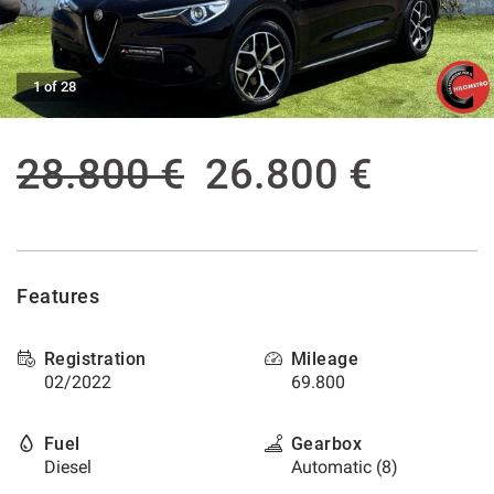
offer
the
AFTER SALES ASSISTANCE
functionalities
and
1 of 28
carry
CONTACTS
out
the
28.800 €
26.800 €
activities
NEWS
described
below.
CUSTOMERS AREA
To
obtain
further
information
Features
on
the
Registration
Mileage
usefulness
02/2022
69.800
and
functioning
of
Fuel
Gearbox
these
Diesel
Automatic (8)
tracking
tools,