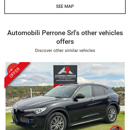
Possibilità di furto e incendio con valore di fattura.
SEE MAP
Possibilità di finanziamento in comode rate a tasso
agevolato.
Automobili Perrone Srl's other vehicles
offers
Discover other similar vehicles
OFFER