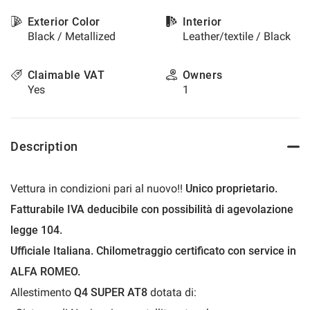
please
Exterior Color
Interior
refer
Black / Metallized
Leather/textile / Black
to
the
cookie
Claimable VAT
Owners
policy.
Yes
1
You
can
review
and
Description
change
your
choices
Vettura in condizioni pari al nuovo!!
Unico proprietario.
at
any
Fatturabile IVA deducibile con possibilità di agevolazione
time.
legge 104.
Ufficiale Italiana. Chilometraggio certificato con service in
t
ALFA ROMEO.
Allestimento
Q4 SUPER AT8
dotata di: