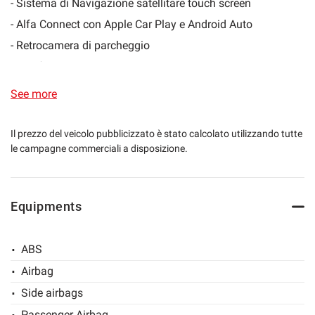
- Sistema di Navigazione satellitare touch screen
lways
Needed cookies
- Alfa Connect con Apple Car Play e Android Auto
abled
- Retrocamera di parcheggio
Preferences cookies
- Interfaccia vivavoce Bluetooth + Ingresso USB
- Climatronic bi-zona
See more
User experience improvement cookies
- Volante sportivo in pelle multifunzione
- Cambio automatico AT8 con paddles al volante
Il prezzo del veicolo pubblicizzato è stato calcolato utilizzando tutte
Analytical cookies
le campagne commerciali a disposizione.
- Selettore Alfa DNA
- Trazione integrale Q4
Marketing cookies
- Adaptive cruise control
Equipments
- Keyless GO (apertura ed accensione senza chiave)
- Fari Bixeno adattivi con LED diurni
Read
cookie
ABS
- Fari posteriori LED
policy
Airbag
- Portellone posteriore elettrico
Save
Side airbags
settings
- Cerchi in lega da 19" con gomme nuove appena montate
Passenger Airbag