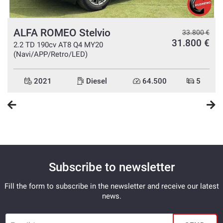
ALFA ROMEO Stelvio
€
33.800 €
€
31.800 €
2.2 TD 190cv AT8 Q4 MY20
(Navi/APP/Retro/LED)
2021
Diesel
64.500
5
Subscribe to newsletter
Fill the form to subscribe in the newsletter and receive our latest
news.