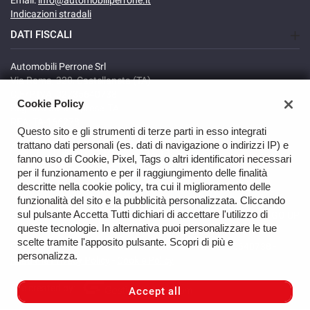
Email:
info@automobiliperrone.it
Indicazioni stradali
DATI FISCALI
Automobili Perrone Srl
Via Roma, 320, Castellaneta (TA)
C.F/P.IVA: 02735640738
Cookie Policy
Registro delle imprese: TA
REA: TA-166278
Questo sito e gli strumenti di terze parti in esso integrati
trattano dati personali (es. dati di navigazione o indirizzi IP) e
fanno uso di Cookie, Pixel, Tags o altri identificatori necessari
per il funzionamento e per il raggiungimento delle finalità
descritte nella cookie policy, tra cui il miglioramento delle
funzionalità del sito e la pubblicità personalizzata. Cliccando
sul pulsante Accetta Tutti dichiari di accettare l'utilizzo di
GO UP
queste tecnologie. In alternativa puoi personalizzare le tue
scelte tramite l'apposito pulsante. Scopri di più e
Copyright © 2026 Automobili Perrone Srl - VAT 02735640738 -
personalizza.
Read the Privacy Policy
-
Cookie Policy
Site created by:
Accept all