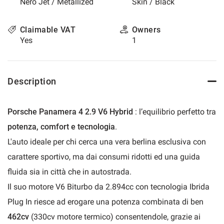
Nero Jet / Metallized
Skin / Black
please
refer
to
Claimable VAT
Owners
the
Yes
1
cookie
policy.
You
can
Description
review
and
change
Porsche Panamera 4 2.9 V6 Hybrid
: l’equilibrio perfetto tra
your
potenza, comfort e tecnologia
.
choices
at
L'auto ideale per chi cerca una vera berlina esclusiva con
any
carattere sportivo, ma dai consumi ridotti ed una guida
time.
fluida sia in città che in autostrada.
Il suo motore V6 Biturbo da 2.894cc con tecnologia Ibrida
t
Plug In riesce ad erogare una potenza combinata di ben
462cv
(330cv motore termico) consentendole, grazie ai