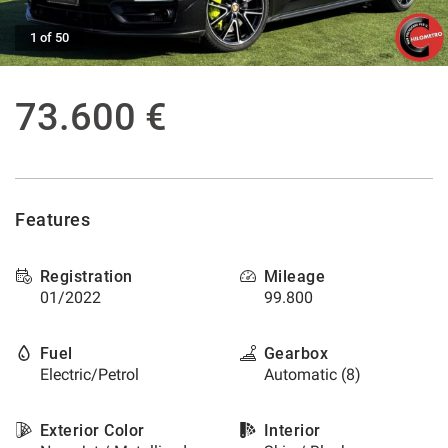
offer
the
AFTER SALES ASSISTANCE
1 of 50
functionalities
and
carry
CONTACTS
73.600 €
out
the
activities
NEWS
described
below.
CUSTOMERS AREA
To
Features
obtain
further
information
Registration
Mileage
on
01/2022
99.800
the
usefulness
and
Fuel
Gearbox
functioning
Electric/Petrol
Automatic (8)
of
these
tracking
Exterior Color
Interior
tools,