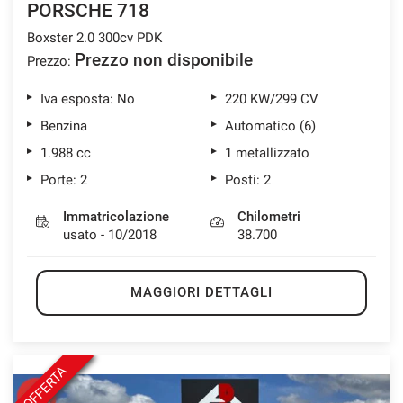
PORSCHE 718
Boxster 2.0 300cv PDK
Prezzo non disponibile
Prezzo:
mpre
Cookie necessari
ilitato
Iva esposta: No
220 KW/299 CV
Benzina
Automatico (6)
Cookie delle preferenze
1.988 cc
1 metallizzato
Porte: 2
Posti: 2
Cookie per il miglioramento dell'esperienza utente
Immatricolazione
Chilometri
usato - 10/2018
38.700
Cookie analitici
MAGGIORI DETTAGLI
Cookie di marketing
Leggi
la
OFFERTA
cookie
policy