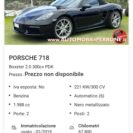
tracciamento
che
ASSISTENZA POST VENDITA
adottiamo
per
offrire
CONTATTI
le
funzionalità
e
NEWS
svolgere
le
PORSCHE 718
AREA COMMERCIANTI
attività
Boxster 2.0 300cv PDK
di
seguito
Prezzo non disponibile
Prezzo:
descritte.
Per
Iva esposta: No
221 KW/300 CV
ottenere
Benzina
Automatico (6)
maggiori
informazioni
1.988 cc
Nero metallizzato
sull'utilità
Porte: 2
Posti: 2
e
sul
Immatricolazione
Chilometri
funzionamento
usato - 01/2019
67.800
di