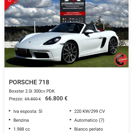
Salva
le
impostazioni
PORSCHE 718
Boxster 2.0i 300cv PDK
66.800 €
Prezzo:
69.800 €
Iva esposta: Sì
220 KW/299 CV
Benzina
Automatico (7)
1.988 cc
Bianco perlato