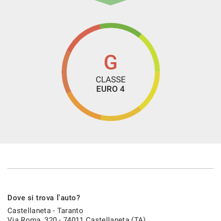
TUA NUOVA AUTO!!
Non esitate dunque a contattarci!! Siamo sempre a vostra
disposizione per fornirvi ulteriori informazioni e chiarimenti,
e per garantirvi la sicurezza di fare un ottimo acquisto.
G
Sarete i benvenuti!!
CLASSE
EURO 4
- We speak English
- Wir sprechen Deutsch
- Nous parlons français
- Hablamos español
Dove si trova l'auto?
Castellaneta - Taranto
Via Roma, 320 - 74011 Castellaneta (TA)