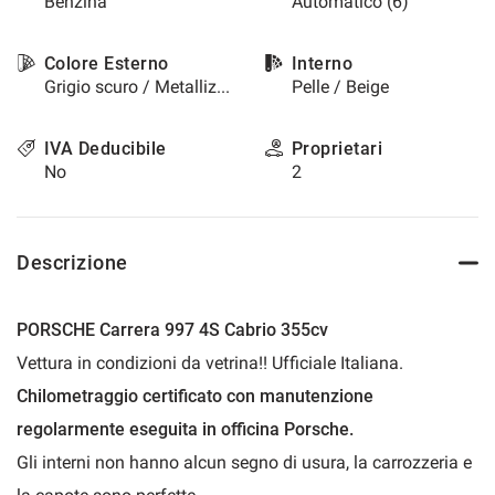
Benzina
Automatico (6)
questi
strumenti
Colore Esterno
Interno
di
Grigio scuro / Metallizzato
Pelle / Beige
tracciamento
si
rimanda
IVA Deducibile
Proprietari
alla
No
2
cookie
policy.
Puoi
rivedere
Descrizione
e
modificare
le
PORSCHE Carrera 997 4S Cabrio 355cv
tue
scelte
Vettura in condizioni da vetrina!! Ufficiale Italiana.
in
Chilometraggio certificato con manutenzione
qualsiasi
momento.
regolarmente eseguita in officina Porsche.
Gli interni non hanno alcun segno di usura, la carrozzeria e
a