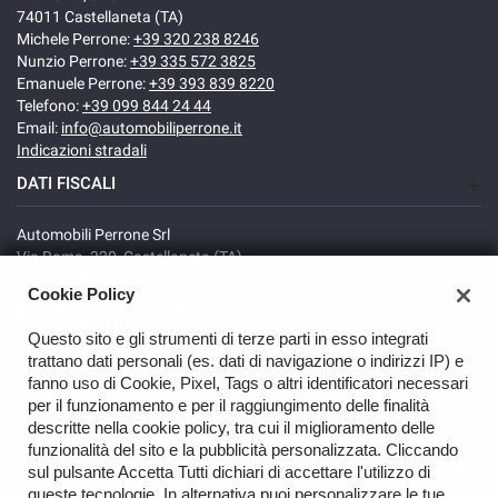
74011 Castellaneta (TA)
Michele Perrone:
+39 320 238 8246
Nunzio Perrone:
+39 335 572 3825
Emanuele Perrone:
+39 393 839 8220
Telefono:
+39 099 844 24 44
Email:
info@automobiliperrone.it
Indicazioni stradali
DATI FISCALI
Automobili Perrone Srl
Via Roma, 320, Castellaneta (TA)
C.F/P.IVA: 02735640738
Cookie Policy
Registro delle imprese: TA
REA: TA-166278
Questo sito e gli strumenti di terze parti in esso integrati
trattano dati personali (es. dati di navigazione o indirizzi IP) e
fanno uso di Cookie, Pixel, Tags o altri identificatori necessari
per il funzionamento e per il raggiungimento delle finalità
descritte nella cookie policy, tra cui il miglioramento delle
funzionalità del sito e la pubblicità personalizzata. Cliccando
sul pulsante Accetta Tutti dichiari di accettare l'utilizzo di
TORNA IN CIMA
queste tecnologie. In alternativa puoi personalizzare le tue