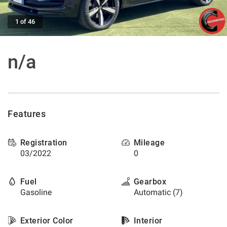
offer
the
AFTER SALES ASSISTANCE
1 of 46
functionalities
and
carry
CONTACTS
out
n/a
the
activities
NEWS
described
below.
CUSTOMERS AREA
To
Features
obtain
further
information
Registration
Mileage
on
03/2022
0
the
usefulness
and
Fuel
Gearbox
functioning
Gasoline
Automatic (7)
of
these
tracking
Exterior Color
Interior
tools,