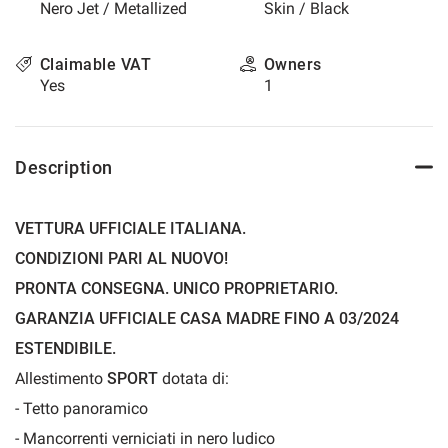
Nero Jet / Metallized
Skin / Black
please
refer
to
Claimable VAT
Owners
the
Yes
1
cookie
policy.
You
can
Description
review
and
change
VETTURA UFFICIALE ITALIANA.
your
CONDIZIONI PARI AL NUOVO!
choices
at
PRONTA CONSEGNA. UNICO PROPRIETARIO.
any
GARANZIA UFFICIALE CASA MADRE FINO A 03/2024
time.
ESTENDIBILE.
Allestimento
SPORT
dotata di:
t
- Tetto panoramico
- Mancorrenti verniciati in nero ludico