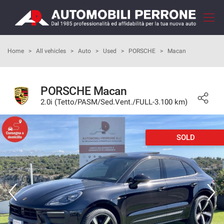
Your
consent
preferences
HOME
Home
>
All vehicles
>
Auto
>
Used
>
PORSCHE
>
Macan
The
following
panel
COMPANY
allows
PORSCHE Macan
you
2.0i (Tetto/PASM/Sed.Vent./FULL-3.100 km)
HOW TO BUY
to
express
your
OUR SERVICES
consent
SOLD
preferences
to
FEEDBACKS
the
tracking
technologies
VEHICLES LIST
we
adopt
SELL YOUR CAR
to