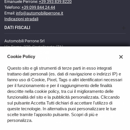
Emanuele Perrone:
+39 393 839 8220
Telefono:
+39 099 844 24 44
Email:
info@automobiliperrone.it
Indicazioni stradali
DATI FISCALI
Automobili Perrone Srl
Via Roma, 320, Castellaneta (TA)
C.F/P.IVA: 02735640738
Cookie Policy
Registro delle imprese: TA
REA: TA-166278
Questo sito e gli strumenti di terze parti in esso integrati
trattano dati personali (es. dati di navigazione o indirizzi IP) e
fanno uso di Cookie, Pixel, Tags o altri identificatori necessari
per il funzionamento e per il raggiungimento delle finalità
descritte nella cookie policy, tra cui il miglioramento delle
funzionalità del sito e la pubblicità personalizzata. Cliccando
sul pulsante Accetta Tutti dichiari di accettare l'utilizzo di
GO UP
queste tecnologie. In alternativa puoi personalizzare le tue
scelte tramite l'apposito pulsante. Scopri di più e
Copyright © 2026 Automobili Perrone Srl - VAT 02735640738 -
personalizza.
Read the Privacy Policy
-
Cookie Policy