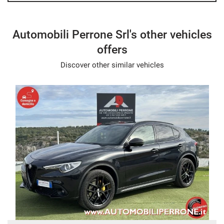
- We speak English
- Wir sprechen Deutsch
- Nous parlons français
Automobili Perrone Srl's other vehicles
- Hablamos español
offers
Discover other similar vehicles