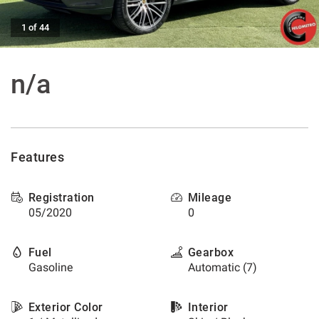
offer
the
AFTER SALES ASSISTANCE
1 of 44
functionalities
and
carry
CONTACTS
n/a
out
the
activities
NEWS
described
below.
CUSTOMERS AREA
To
Features
obtain
further
information
Registration
Mileage
on
05/2020
0
the
usefulness
and
Fuel
Gearbox
functioning
Gasoline
Automatic (7)
of
these
tracking
Exterior Color
Interior
tools,