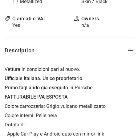
1 / Metallized
Skin / Black
please
refer
to
Claimable VAT
Owners
the
Yes
n/a
cookie
policy.
You
can
Description
review
and
change
Vettura in condizioni pari al nuovo.
your
Ufficiale italiana. Unico proprietario.
choices
at
Primo tagliando già eseguito in Porsche.
any
FATTURABILE IVA ESPOSTA
time.
Colore carrozzeria: Grigio vulcano metallizzato
Colore interni: Pelle nera
t
Dotata di:
- Apple Car Play e Android auto con mirror link