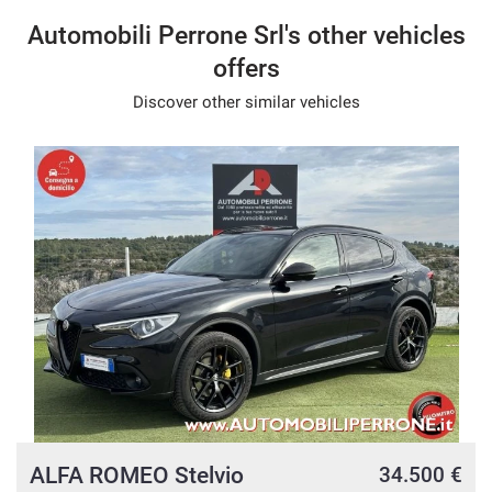
Automobili Perrone Srl's other vehicles
- We speak English
offers
- Wir sprechen Deutsch
Discover other similar vehicles
- Nous parlons français
- Hablamos español
ALFA ROMEO Stelvio
e
34.500 €