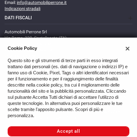
Email:
info@automobiliperrone.it
Indicazioni stradali
DATI FISCALI
Automobili Perrone Srl
Via Roma, 320, Castellaneta (TA)
C.F/P.IVA: 02735640738
Cookie Policy
Registro delle imprese: TA
REA: TA-166278
Questo sito e gli strumenti di terze parti in esso integrati
trattano dati personali (es. dati di navigazione o indirizzi IP) e
fanno uso di Cookie, Pixel, Tags o altri identificatori necessari
per il funzionamento e per il raggiungimento delle finalità
descritte nella cookie policy, tra cui il miglioramento delle
funzionalità del sito e la pubblicità personalizzata. Cliccando
sul pulsante Accetta Tutti dichiari di accettare l'utilizzo di
GO UP
queste tecnologie. In alternativa puoi personalizzare le tue
scelte tramite l'apposito pulsante. Scopri di più e
Copyright © 2026 Automobili Perrone Srl - VAT 02735640738 -
personalizza.
Read the Privacy Policy
-
Cookie Policy
Site created by:
Accept all