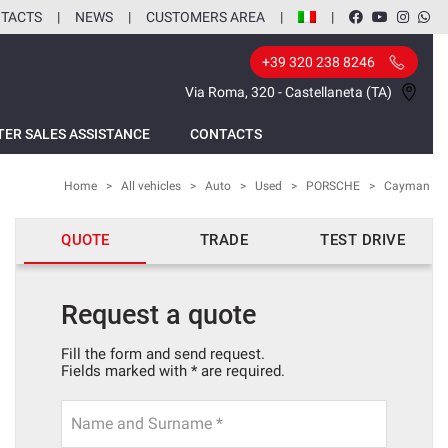
TACTS
NEWS
CUSTOMERS AREA
+39 320 238 8246
Via Roma, 320 - Castellaneta (TA)
TER SALES ASSISTANCE
CONTACTS
Home
>
All vehicles
>
Auto
>
Used
>
PORSCHE
>
Cayman
QUOTE
TRADE
TEST DRIVE
Request a quote
Fill the form and send request.
Fields marked with * are required.
Name and Surname *