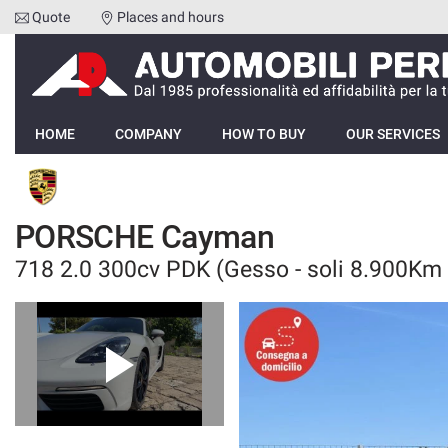
Quote
Places and hours
Your
consent
preferences
HOME
The
following
HOME
COMPANY
HOW TO BUY
OUR SERVICES
panel
COMPANY
allows
you
HOW TO BUY
to
PORSCHE Cayman
express
your
718 2.0 300cv PDK (Gesso - soli 8.900Km 
OUR SERVICES
consent
preferences
to
FEEDBACKS
the
tracking
technologies
VEHICLES LIST
we
adopt
SELL YOUR CAR
to