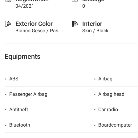
04/2021
0
please
refer
to
Exterior Color
Interior
the
Bianco Gesso / Pastel
Skin / Black
cookie
policy.
You
can
review
Equipments
and
change
your
ABS
Airbag
choices
at
any
Passenger Airbag
Airbag head
time.
Antitheft
Car radio
t
Bluetooth
Boardcomputer