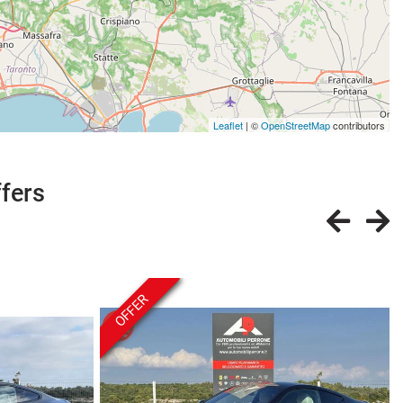
Leaflet
| ©
OpenStreetMap
contributors
ffers
OFFER