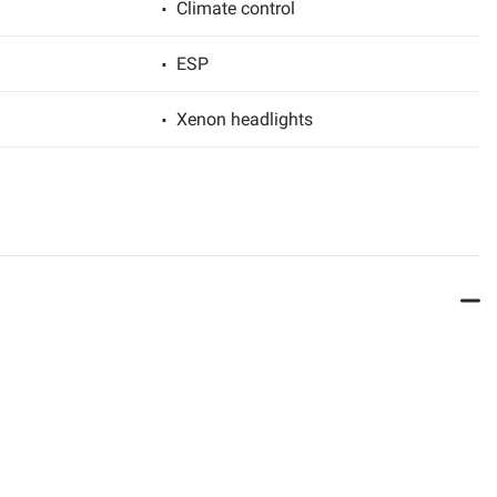
Climate control
ESP
Xenon headlights
Leather interior
ng lights
Park Distance Control
Front parking sensors
Navigation system
USB
heel