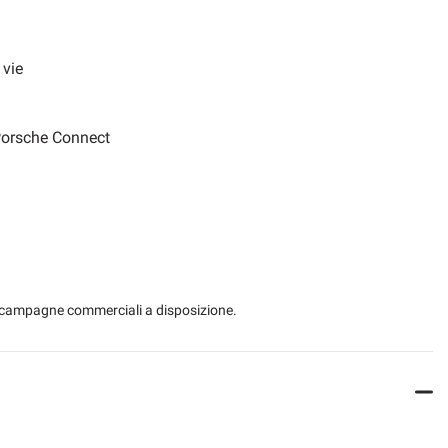
 vie
Porsche Connect
Plus (PDLS Plus)
 le campagne commerciali a disposizione.