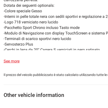
Dotata dei seguenti optionals:
-Colore speciale Gesso
-Interni in pelle totale nera con sedili sportivi e regolazione a 2
-Logo 718 verniciato nero lucido
-Pacchetto Sport Chrono incluso Tasto mode
-Modulo di Navigazione con display TouchScreen e sistema 
-Terminali di scarico sportivi nero lucido
-Servosterzo Plus
-Cerchi in lega da 20" Carrera S verniciati in nero satinato
-Set Pneumatici Mobility
-Fari principalia LED incluso Porsche Dynamic Light System 
See more
-Fari posteriori con lenti scure
-Specchi esterni ripiegabili elettricamente
Il prezzo del veicolo pubblicizzato è stato calcolato utilizzando tutte
-Park Assist anteriore e posteriore
-Volante multifunzione riscaldato
-Climatizzatore automaticoa 2 zone
-Pacchetto fumatori
Other vehicle information
-Tappetini
Fatturabile IVA DEDUCIBILE