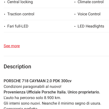
Central locking
Climate control
lways
Needed cookies
Traction control
Voice Control
abled
Fari full-LED
LED Headlights
Preferences cookies
Hotspot Wi-Fi
Immobilizer
User experience improvement cookies
See more
Levers at the wheel
LED daytime runni
Analytical cookies
Electrically adjustable seats
Light sensor
Description
Marketing cookies
Rear parking sensors
Power steering
PORSCHE 718 CAYMAN 2.0 PDK 300cv
Condizioni paragonabili al nuovo!
Side mirrors electrical
Touch screen
Provenienza Ufficiale Porsche Italia. Unico proprietario.
L'auto ha percorso solo 8.900 km.
Multifunction steering wheel
Heated steering w
Gli interni sono nuovi. Neanche il minimo segno di usura.
Carrozzeria perfetta.