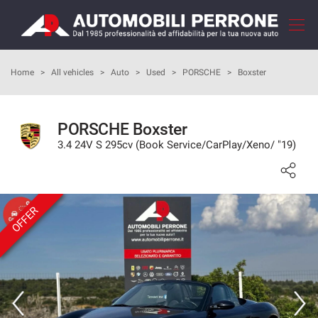
Your
consent
preferences
HOME
Home
>
All vehicles
>
Auto
>
Used
>
PORSCHE
>
Boxster
The
following
panel
COMPANY
allows
PORSCHE Boxster
you
3.4 24V S 295cv (Book Service/CarPlay/Xeno/ "19)
HOW TO BUY
to
express
your
OUR SERVICES
consent
preferences
OFFER
to
FEEDBACKS
the
tracking
technologies
VEHICLES LIST
we
adopt
SELL YOUR CAR
to