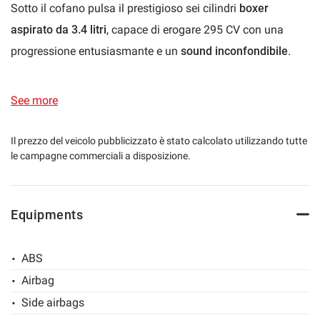
Sotto il cofano pulsa il prestigioso sei cilindri
boxer
lways
Needed cookies
aspirato da 3.4 litri
, capace di erogare 295 CV con una
abled
progressione entusiasmante e un
sound inconfondibile
.
Preferences cookies
Un motore che esprime tutta la sua personalità attraverso il
cambio manuale, offrendo un
coinvolgimento diretto e
See more
User experience improvement cookies
autentico
, sempre più raro nell'era dell'elettronica e delle
trasmissioni automatiche.
Il prezzo del veicolo pubblicizzato è stato calcolato utilizzando tutte
Analytical cookies
le campagne commerciali a disposizione.
La configurazione a motore centrale poi garantisce una
distribuzione delle masse pressoché perfetta, traducendosi
Marketing cookies
in una precisione di guida straordinaria, inserimenti rapidi e
Equipments
una sensazione di controllo che rende ogni curva
Read
un'esperienza emozionante.
cookie
ABS
policy
Il Nero Basalto Met.
esalta le linee senza tempo di questo
Airbag
splendido esemplare, considerato da molti appassionati
Save
Side airbags
settings
una delle Boxster più riuscite dal punto di vista estetico. Gli