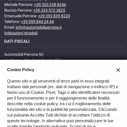
Michele Perrone:
+39 320 238 8246
Nunzio Perrone:
+39 335 572 3825
Emanuele Perrone:
+39 393 839 8220
Telefono:
+39 099 844 24 44
Email:
info@automobiliperrone.it
Indicazioni stradali
DATI FISCALI
Automobili Perrone Srl
Via Roma, 320, Castellaneta (TA)
C.F/P.IVA: 02735640738
Cookie Policy
Registro delle imprese: TA
REA: TA-166278
Questo sito e gli strumenti di terze parti in esso integrati
trattano dati personali (es. dati di navigazione o indirizzi IP) e
fanno uso di Cookie, Pixel, Tags o altri identificatori necessari
per il funzionamento e per il raggiungimento delle finalità
descritte nella cookie policy, tra cui il miglioramento delle
funzionalità del sito e la pubblicità personalizzata. Cliccando
sul pulsante Accetta Tutti dichiari di accettare l'utilizzo di
GO UP
queste tecnologie. In alternativa puoi personalizzare le tue
scelte tramite l'apposito pulsante. Scopri di più e