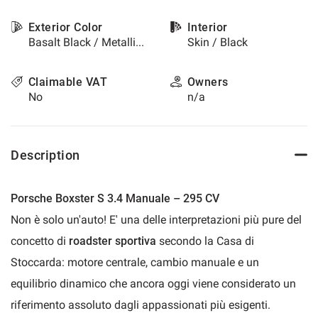
please
Exterior Color
Interior
refer
Basalt Black / Metallized
Skin / Black
to
the
cookie
Claimable VAT
Owners
policy.
No
n/a
You
can
review
and
Description
change
your
choices
Porsche Boxster S 3.4 Manuale – 295 CV
at
any
Non è solo un'auto! E' una delle interpretazioni più pure del
time.
concetto di
roadster sportiva
secondo la Casa di
Stoccarda: motore centrale, cambio manuale e un
t
equilibrio dinamico che ancora oggi viene considerato un
riferimento assoluto dagli appassionati più esigenti.