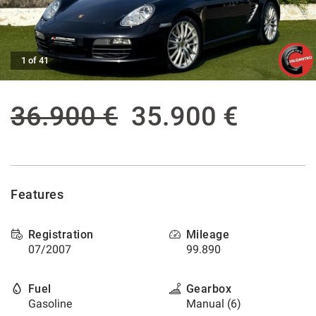
offer
the
AFTER SALES ASSISTANCE
functionalities
and
1 of 41
carry
CONTACTS
out
the
activities
NEWS
36.900 €
35.900 €
described
below.
CUSTOMERS AREA
To
obtain
further
information
Features
on
the
usefulness
Registration
Mileage
and
07/2007
99.890
functioning
of
these
Fuel
Gearbox
tracking
Gasoline
Manual (6)
tools,