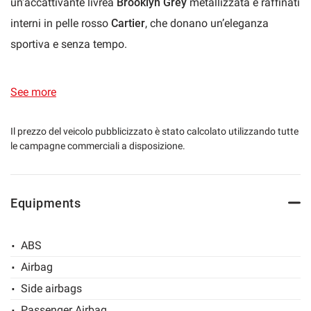
un'accattivante livrea
Brooklyn Grey
metallizzata e raffinati
lways
Needed cookies
interni in pelle rosso
Cartier
, che donano un’eleganza
abled
sportiva e senza tempo.
Allestimento
M-Sport
dotata di:
Preferences cookies
- Navigatore professional 3D
See more
User experience improvement cookies
- BMW Live Cockpit Professional
- Apple Car Play e Android auto
Il prezzo del veicolo pubblicizzato è stato calcolato utilizzando tutte
Analytical cookies
le campagne commerciali a disposizione.
- Retrocamera e sistema di assistenza al parcheggio Plus
- Sintonizzatore DAB+
Marketing cookies
- Sistema Altoparlanti HI-FI
Equipments
- Connected Drive Services
- Connected Package Professional
Read
cookie
ABS
- Confort Access (apertura e chiusura senza chiave) con
policy
Airbag
sistema Digital Key
Save
Side airbags
settings
- Pacchetto M Sport
Passenger Airbag