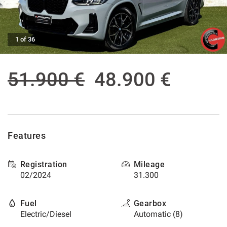
offer
the
AFTER SALES ASSISTANCE
functionalities
and
1 of 36
carry
CONTACTS
out
the
51.900 €
48.900 €
activities
NEWS
described
below.
CUSTOMERS AREA
To
obtain
further
Features
information
on
the
Registration
Mileage
usefulness
02/2024
31.300
and
functioning
of
Fuel
Gearbox
these
Electric/Diesel
Automatic (8)
tracking
tools,