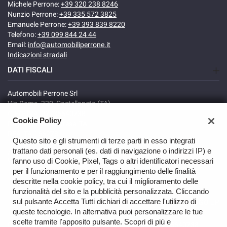
Michele Perrone:
+39 320 238 8246
Nunzio Perrone:
+39 335 572 3825
Emanuele Perrone:
+39 393 839 8220
Telefono:
+39 099 844 24 44
Email:
info@automobiliperrone.it
Indicazioni stradali
DATI FISCALI
Automobili Perrone Srl
Via Roma, 320, Castellaneta (TA)
C.F/P.IVA: 02735640738
Cookie Policy
Registro delle imprese: TA
REA: TA-166278
Questo sito e gli strumenti di terze parti in esso integrati
trattano dati personali (es. dati di navigazione o indirizzi IP) e
fanno uso di Cookie, Pixel, Tags o altri identificatori necessari
per il funzionamento e per il raggiungimento delle finalità
descritte nella cookie policy, tra cui il miglioramento delle
funzionalità del sito e la pubblicità personalizzata. Cliccando
sul pulsante Accetta Tutti dichiari di accettare l'utilizzo di
GO UP
queste tecnologie. In alternativa puoi personalizzare le tue
scelte tramite l'apposito pulsante. Scopri di più e
Copyright © 2026 Automobili Perrone Srl - VAT 02735640738 -