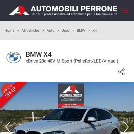
Your
consent
preferences
HOME
Home
>
All vehicles
>
Auto
>
Used
>
BMW
>
X4
The
following
panel
COMPANY
allows
BMW X4
you
xDrive 20d 48V M-Sport (PelleRot/LED/Virtual)
HOW TO BUY
to
express
your
OUR SERVICES
consent
preferences
OFFER
to
FEEDBACKS
the
tracking
technologies
VEHICLES LIST
we
adopt
SELL YOUR CAR
to