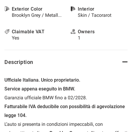
please
Exterior Color
Interior
refer
Brooklyn Grey / Metallized
Skin / Tacorarot
to
the
cookie
Claimable VAT
Owners
policy.
Yes
1
You
can
review
and
Description
change
your
choices
Ufficiale Italiana. Unico proprietario.
at
any
Service appena eseguito in BMW.
time.
Garanzia ufficiale BMW fino a 02/2028.
Fatturabile IVA deducibile con possibilità di agevolazione
t
legge 104.
L’auto si presenta in condizioni impeccabili, con