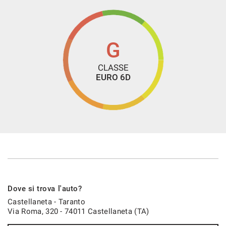
Navigatore satellitare
Sospensioni pneumatiche
Sound system
G
Specchietti laterali elettrici
CLASSE
Specchietto retrovisore con funzione antiabbagliamento
EURO 6D
Supporto lombare
Telecamera per parcheggio assistito
Tetto panorama
Touch screen
Trazione integrale
USB
Vetri oscurati
Dove si trova l'auto?
Vivavoce
Castellaneta - Taranto
Via Roma, 320 - 74011 Castellaneta (TA)
Volante in pelle