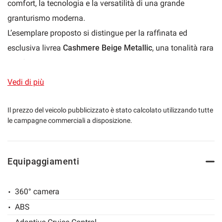
comfort, la tecnologia e la versatilità di una grande
granturismo moderna.
L’esemplare proposto si distingue per la raffinata ed
mpre
Cookie necessari
esclusiva livrea
Cashmere Beige Metallic
, una tonalità rara
ilitato
e sofisticata che esalta le linee scolpite della carrozzeria
Cookie delle preferenze
Coupé, creando un perfetto equilibrio tra sportività ed
Vedi di più
eleganza. L’abitacolo, impreziosito dagli interni
Mojave
Cookie per il miglioramento dell'esperienza utente
Beige/Black
, accoglie guidatore e passeggeri in un
Il prezzo del veicolo pubblicizzato è stato calcolato utilizzando tutte
le campagne commerciali a disposizione.
ambiente ricercato, dove materiali di alta qualità, cura
Cookie analitici
artigianale e tecnologia si fondono in un’atmosfera
premium dal gusto contemporaneo.
Equipaggiamenti
Cookie di marketing
Sotto il cofano pulsa il potente motore
V8 biturbo firmato
Porsche da
ben 460cv
veri, capace di regalare prestazioni
360° camera
Leggi
entusiasmanti, una risposta immediata all’acceleratore e
la
ABS
cookie
un sound coinvolgente che rende ogni viaggio
policy