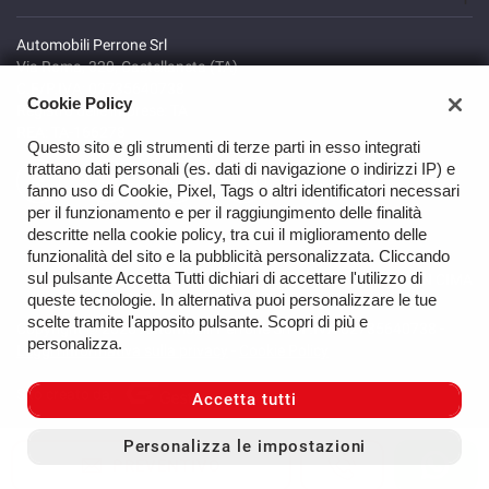
Automobili Perrone Srl
Via Roma, 320, Castellaneta (TA)
C.F/P.IVA: 02735640738
Cookie Policy
Registro delle imprese: TA
REA: TA-166278
Questo sito e gli strumenti di terze parti in esso integrati
trattano dati personali (es. dati di navigazione o indirizzi IP) e
fanno uso di Cookie, Pixel, Tags o altri identificatori necessari
per il funzionamento e per il raggiungimento delle finalità
descritte nella cookie policy, tra cui il miglioramento delle
funzionalità del sito e la pubblicità personalizzata. Cliccando
sul pulsante Accetta Tutti dichiari di accettare l'utilizzo di
TORNA IN CIMA
queste tecnologie. In alternativa puoi personalizzare le tue
scelte tramite l'apposito pulsante. Scopri di più e
Copyright © 2026 Automobili Perrone Srl - P.IVA 02735640738 -
personalizza.
Leggi l'informativa sulla privacy
-
Cookie Policy
Sito creato da:
Accetta tutti
Personalizza le impostazioni
PREVENTIVO