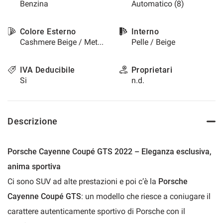
Benzina
Automatico (8)
questi
strumenti
di
Colore Esterno
Interno
tracciamento
Cashmere Beige / Metallizzato
Pelle / Beige
si
rimanda
alla
IVA Deducibile
Proprietari
cookie
Si
n.d.
policy.
Puoi
rivedere
e
Descrizione
modificare
le
tue
Porsche Cayenne Coupé GTS 2022 – Eleganza esclusiva,
scelte
anima sportiva
in
qualsiasi
Ci sono SUV ad alte prestazioni e poi c’è la
Porsche
momento.
Cayenne Coupé GTS
: un modello che riesce a coniugare il
carattere autenticamente sportivo di Porsche con il
a