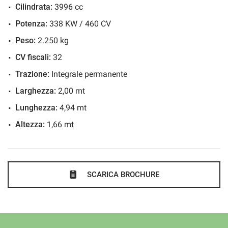
esclusività e fascino.
Cilindrata:
3996 cc
Cerchi in lega
Un’auto pensata per chi desidera distinguersi senza
Potenza:
338 KW / 460 CV
Chiusura centralizzata
rinunciare alle prestazioni, capace di emozionare ogni
Climatizzatore
Peso:
2.250 kg
giorno e di confermare, ad ogni chilometro, il significato
Controllo elettronico della corsia
CV fiscali:
32
del marchio Porsche.
Controllo trazione
Trazione:
Integrale permanente
Controllo vocale
Larghezza:
2,00 mt
Cronologia tagliandi
Lunghezza:
4,94 mt
Cruise Control
Altezza:
1,66 mt
ESP
Fari direzionali
Fari full-LED
SCARICA BROCHURE
Fendinebbia
Filtro antiparticolato
Hotspot Wi-Fi