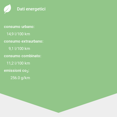
Immobilizzatore elettronico
Dati energetici
Interni in pelle
Leve al volante
Pacchetto sportivo
consumo urbano:
Park Distance Control
14,9 l/100 km
consumo extraurbano:
Portellone posteriore elettrico
9,1 l/100 km
Regolazione elettrica sedili
consumo combinato:
Sedile posteriore sdoppiato
11,2 l/100 km
Sedili riscaldati
emissioni co
:
2
Sedili sportivi
256.0 g/km
Sensore di luce
Sensore di pioggia
Sensori di parcheggio anteriori
Sensori di parcheggio posteriori
Servosterzo