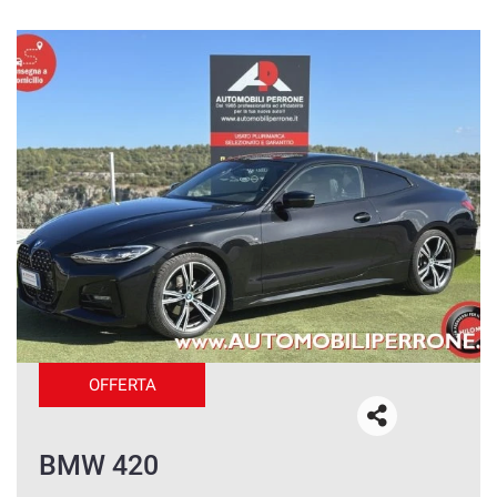
Salva
le
impostazioni
OFFERTA
BMW 420