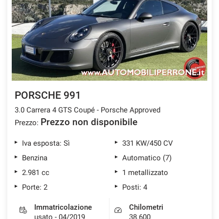
tracciamento
che
ASSISTENZA POST VENDITA
adottiamo
per
offrire
CONTATTI
le
funzionalità
e
NEWS
svolgere
le
PORSCHE 991
AREA COMMERCIANTI
attività
3.0 Carrera 4 GTS Coupé - Porsche Approved
di
seguito
Prezzo non disponibile
Prezzo:
descritte.
Per
Iva esposta: Sì
331 KW/450 CV
ottenere
Benzina
Automatico (7)
maggiori
informazioni
2.981 cc
1 metallizzato
sull'utilità
Porte: 2
Posti: 4
e
sul
Immatricolazione
Chilometri
funzionamento
usato - 04/2019
38.600
di