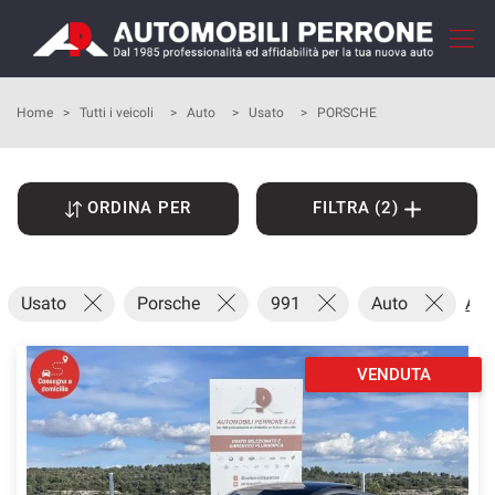
Le
tue
preferenze
di
HOME
Home
>
Tutti i veicoli
>
Auto
>
Usato
>
PORSCHE
consenso
Il
AZIENDA
seguente
ORDINA PER
FILTRA (2)
pannello
COME ACQUISTARE
ti
consente
di
I NOSTRI SERVIZI
Usato
Porsche
991
Auto
Azz
esprimere
le
tue
RECENSIONI
preferenze
VENDUTA
di
consenso
LISTA VEICOLI
alle
tecnologie
VENDI LA TUA AUTO
di