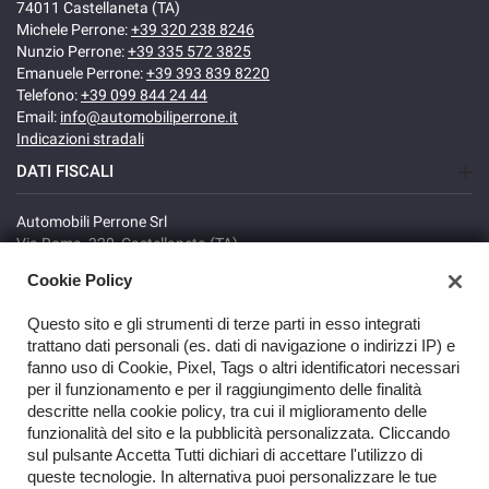
74011 Castellaneta (TA)
Michele Perrone:
+39 320 238 8246
Nunzio Perrone:
+39 335 572 3825
Emanuele Perrone:
+39 393 839 8220
Telefono:
+39 099 844 24 44
Email:
info@automobiliperrone.it
Indicazioni stradali
DATI FISCALI
Automobili Perrone Srl
Via Roma, 320, Castellaneta (TA)
C.F/P.IVA: 02735640738
Cookie Policy
Registro delle imprese: TA
REA: TA-166278
Questo sito e gli strumenti di terze parti in esso integrati
trattano dati personali (es. dati di navigazione o indirizzi IP) e
fanno uso di Cookie, Pixel, Tags o altri identificatori necessari
per il funzionamento e per il raggiungimento delle finalità
descritte nella cookie policy, tra cui il miglioramento delle
funzionalità del sito e la pubblicità personalizzata. Cliccando
sul pulsante Accetta Tutti dichiari di accettare l'utilizzo di
TORNA IN CIMA
queste tecnologie. In alternativa puoi personalizzare le tue