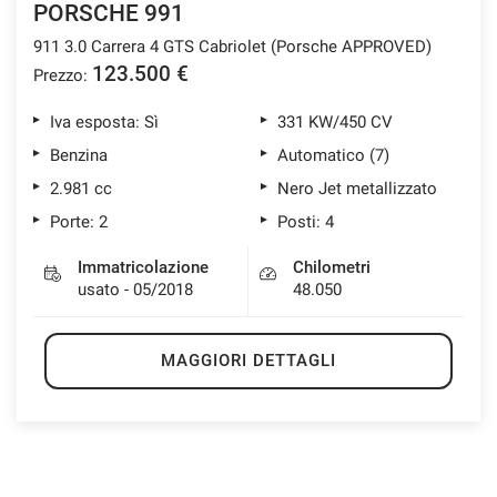
PORSCHE 991
911 3.0 Carrera 4 GTS Cabriolet (Porsche APPROVED)
123.500 €
Prezzo:
mpre
Cookie necessari
ilitato
Iva esposta: Sì
331 KW/450 CV
Benzina
Automatico (7)
Cookie delle preferenze
2.981 cc
Nero Jet metallizzato
Porte: 2
Posti: 4
Cookie per il miglioramento dell'esperienza utente
Immatricolazione
Chilometri
usato - 05/2018
48.050
Cookie analitici
MAGGIORI DETTAGLI
Cookie di marketing
Leggi
la
cookie
policy