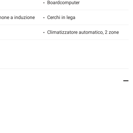
Boardcomputer
hone a induzione
Cerchi in lega
Climatizzatore automatico, 2 zone
Cronologia tagliandi
Fari full-LED
Frenata d'emergenza assistita
ettronico
Interni in pelle
Luci diurne
o
Portellone posteriore elettrico