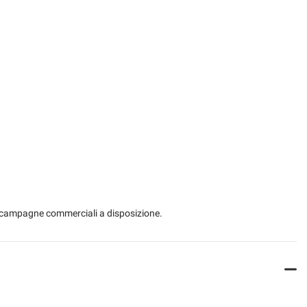
ca sedili
Riconoscimento dei segnali stradali
Sedili sportivi
a
Sensori di parcheggio anteriori
Navigatore satellitare
matiche
Specchietti laterali elettrici
e integrato
Supporto lombare
Tetto apribile
 le campagne commerciali a disposizione.
Vetri oscurati
Volante multifunzione