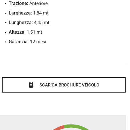
Trazione:
Anteriore
Larghezza:
1,84 mt
Lunghezza:
4,45 mt
.
Altezza:
1,51 mt
ato in tempo reale: WWW.AUTOMOBILIPERRONE.IT
Garanzia:
12 mesi
curate e foto più dettagliate.
ffriamo ai nostri clienti!!
atiche automobilistiche;
volato per venire incontro alle vostre esigenze;
 vettura;
SCARICA BROCHURE VEICOLO
ad ottenere l'agevolazione dell'IVA al 4% a portatori di
IFICATO E GARANTITO.