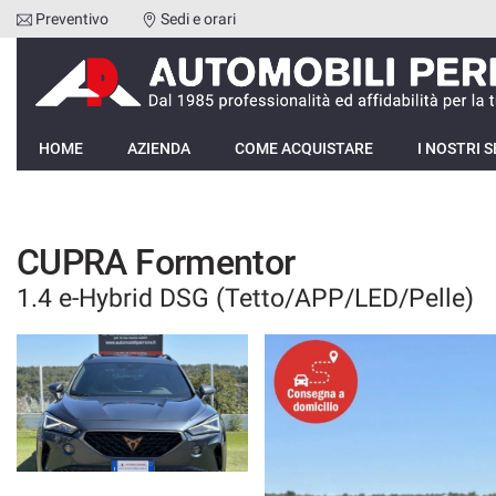
Preventivo
Sedi e orari
Le
tue
preferenze
di
HOME
consenso
HOME
AZIENDA
COME ACQUISTARE
I NOSTRI S
Il
AZIENDA
seguente
pannello
COME ACQUISTARE
ti
CUPRA Formentor
consente
di
1.4 e-Hybrid DSG (Tetto/APP/LED/Pelle)
I NOSTRI SERVIZI
esprimere
le
tue
RECENSIONI
preferenze
di
consenso
LISTA VEICOLI
alle
tecnologie
VENDI LA TUA AUTO
di