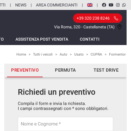
TTI
NEWS
AREA COMMERCIANTI
+39 320 238 8246
Via Roma, 320 - Castellaneta (TA)
TO
ASSISTENZA POST VENDITA
CONTATTI
Home
>
Tutti i veicoli
>
Auto
>
Usato
>
CUPRA
>
Formentor
PREVENTIVO
PERMUTA
TEST DRIVE
Richiedi un preventivo
Compila il form e invia la richiesta.
I campi contrassegnati con * sono obbligatori.
Nome e Cognome *