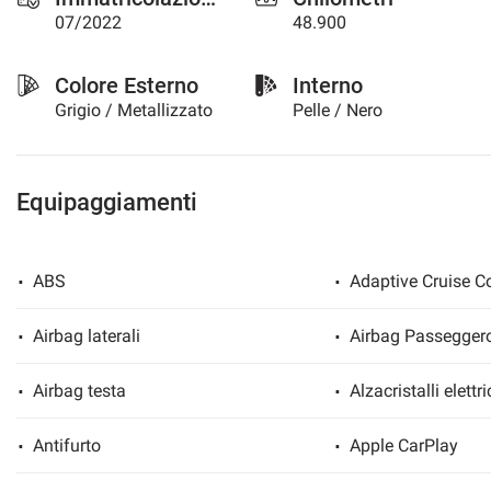
questi
07/2022
48.900
strumenti
di
Colore Esterno
Interno
tracciamento
si
Grigio / Metallizzato
Pelle / Nero
rimanda
alla
cookie
policy.
Equipaggiamenti
Puoi
rivedere
e
ABS
Adaptive Cruise Co
modificare
le
tue
Airbag laterali
Airbag Passegger
scelte
in
Airbag testa
Alzacristalli elettri
qualsiasi
momento.
Antifurto
Apple CarPlay
a