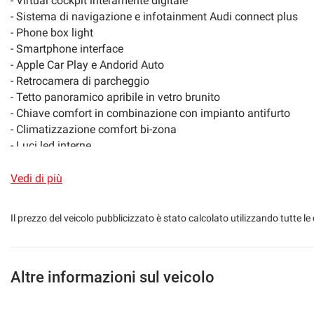
- Virtual cockpit interamente digitale
Regolazione elettrica del sedile posteriore
Regolazione elettri
- Sistema di navigazione e infotainment Audi connect plus
- Phone box light
Schermo multifunzione interamente digitale
Sedili riscaldati
- Smartphone interface
- Apple Car Play e Andorid Auto
Sensore di luce
Sensore di pioggi
- Retrocamera di parcheggio
- Tetto panoramico apribile in vetro brunito
Sensori di parcheggio posteriori
Servosterzo
- Chiave comfort in combinazione con impianto antifurto
- Climatizzazione comfort bi-zona
- Luci led interne
Sistema di parcheggio automatico
Sospensioni pneu
- Cofano del bagagliaio ad apertura comfort
- Fari Matrix LED, fanali di coda a LED e impianto lavafari
Vedi di più
Start/Stop Automatico
Streaming musical
- Impianto di scarico sportivo
- Pacchetto Estetico Nero plus
Telecamera per parcheggio assistito
Tetto panorama
Il prezzo del veicolo pubblicizzato è stato calcolato utilizzando tutte
- Parabrezza in vetro atermico
- Interni in pelle totale neri elettrici e con memoria
Touch screen
USB
- Porte USB con funzione di ricarica nel vano passeggeri
- Riconoscimento della segnaletica stradale con telecamera
Altre informazioni sul veicolo
Vivavoce
Volante in pelle
- Riscaldamento dei sedili anteriori
- Vetri Privacy (vetri oscurati)