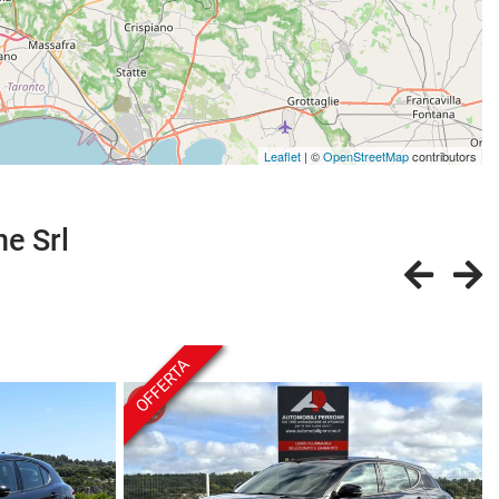
Leaflet
| ©
OpenStreetMap
contributors
ne Srl
OFFERTA