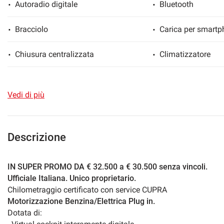
Autoradio digitale
Bluetooth
Bracciolo
Carica per smartp
mpre
Cookie necessari
Chiusura centralizzata
Climatizzatore
ilitato
Controllo elettronico della corsia
Controllo trazione
Cookie delle preferenze
Vedi di più
Cruise Control
ESP
Cookie per il miglioramento dell'esperienza utente
Fari LED
Fendinebbia
Descrizione
Cookie analitici
Freno di stazionamento elettrico
Immobilizzatore el
IN SUPER PROMO DA € 32.500 a € 30.500 senza vincoli.
Cookie di marketing
Ufficiale Italiana. Unico proprietario.
Isofix
Leve al volante
Chilometraggio certificato con service CUPRA
Motorizzazione Benzina/Elettrica Plug in.
Luci diurne LED
Pacchetto sportiv
Dotata di: