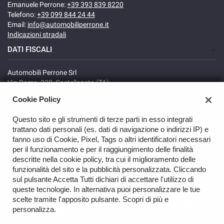
Emanuele Perrone:
+39 393 839 8220
Telefono:
+39 099 844 24 44
Email:
info@automobiliperrone.it
Indicazioni stradali
DATI FISCALI
Automobili Perrone Srl
Via Roma, 320, Castellaneta (TA)
C.F/P.IVA: 02735640738
Cookie Policy
Registro delle imprese: TA
REA: TA-166278
Questo sito e gli strumenti di terze parti in esso integrati
trattano dati personali (es. dati di navigazione o indirizzi IP) e
fanno uso di Cookie, Pixel, Tags o altri identificatori necessari
per il funzionamento e per il raggiungimento delle finalità
descritte nella cookie policy, tra cui il miglioramento delle
funzionalità del sito e la pubblicità personalizzata. Cliccando
sul pulsante Accetta Tutti dichiari di accettare l'utilizzo di
GO UP
queste tecnologie. In alternativa puoi personalizzare le tue
scelte tramite l'apposito pulsante. Scopri di più e
Copyright © 2026 Automobili Perrone Srl - VAT 02735640738 -
personalizza.
Read the Privacy Policy
-
Cookie Policy