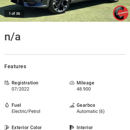
offer
the
AFTER SALES ASSISTANCE
functionalities
1 of 36
and
carry
CONTACTS
out
n/a
the
activities
NEWS
described
below.
CUSTOMERS AREA
To
Features
obtain
further
information
Registration
Mileage
on
07/2022
48.900
the
usefulness
and
Fuel
Gearbox
functioning
Electric/Petrol
Automatic (6)
of
these
tracking
Exterior Color
Interior
tools,