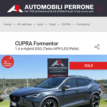
Your
consent
preferences
HOME
Home
>
All vehicles
>
Auto
>
Used
>
CUPRA
>
Formentor
The
following
panel
COMPANY
allows
CUPRA Formentor
you
1.4 e-Hybrid DSG (Tetto/APP/LED/Pelle)
HOW TO BUY
to
express
your
OUR SERVICES
consent
SOLD
preferences
to
FEEDBACKS
the
tracking
technologies
VEHICLES LIST
we
adopt
SELL YOUR CAR
to