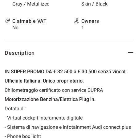
Gray / Metallized
Skin / Black
please
refer
to
Claimable VAT
Owners
the
No
1
cookie
policy.
You
can
Description
review
and
change
IN SUPER PROMO DA € 32.500 a € 30.500 senza vincoli.
your
choices
Ufficiale Italiana. Unico proprietario.
at
Chilometraggio certificato con service CUPRA
any
time.
Motorizzazione Benzina/Elettrica Plug in.
Dotata di:
- Virtual cockpit interamente digitale
t
- Sistema di navigazione e infotainment Audi connect plus
- Phone box light