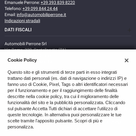
Emanuele Perrone:
+39 393 839 8220
Telefono:
+39 099 844 24 44
Email:
info@automobiliperrone.it
Indicazioni stradali
DATI FISCALI
Automobili Perrone Srl
Via Roma, 320, Castellaneta (TA)
C.F/P.IVA: 02735640738
Cookie Policy
Registro delle imprese: TA
REA: TA-166278
Questo sito e gli strumenti di terze parti in esso integrati
trattano dati personali (es. dati di navigazione o indirizzi IP) e
fanno uso di Cookie, Pixel, Tags o altri identificatori necessari
per il funzionamento e per il raggiungimento delle finalità
descritte nella cookie policy, tra cui il miglioramento delle
funzionalità del sito e la pubblicità personalizzata. Cliccando
sul pulsante Accetta Tutti dichiari di accettare l'utilizzo di
TORNA IN CIMA
queste tecnologie. In alternativa puoi personalizzare le tue
scelte tramite l'apposito pulsante. Scopri di più e
Copyright © 2026 Automobili Perrone Srl - P.IVA 02735640738 -
personalizza.
Leggi l'informativa sulla privacy
-
Cookie Policy