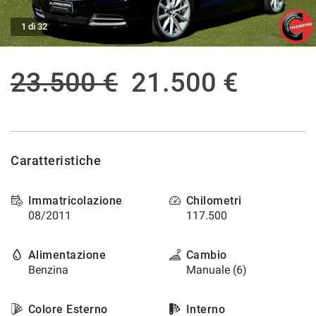
tracciamento
che
ASSISTENZA POST VENDITA
1 di 32
adottiamo
per
offrire
CONTATTI
23.500 €
21.500 €
le
funzionalità
e
NEWS
svolgere
le
AREA COMMERCIANTI
attività
Caratteristiche
di
seguito
descritte.
Immatricolazione
Chilometri
Per
08/2011
117.500
ottenere
maggiori
informazioni
Alimentazione
Cambio
sull'utilità
Benzina
Manuale (6)
e
sul
funzionamento
Colore Esterno
Interno
di