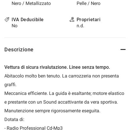
Nero / Metallizzato
Pelle / Nero
questi
strumenti
di
IVA Deducibile
Proprietari
tracciamento
No
n.d.
si
rimanda
alla
cookie
Descrizione
policy.
Puoi
rivedere
Vettura di sicura rivalutazione. Linee senza tempo.
e
modificare
Abitacolo molto ben tenuto. La carrozzeria non presenta
le
graffi.
tue
scelte
Meccanica efficiente. La guida è esaltante; motore elastico
in
e prestante con un Sound accattivante da vera sportiva.
qualsiasi
momento.
Manutenzione sempre rigorosamente eseguita.
Dotata di:
- Radio Professional Cd-Mp3
a