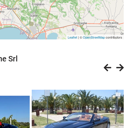
Leaflet
| ©
OpenStreetMap
contributors
ne Srl