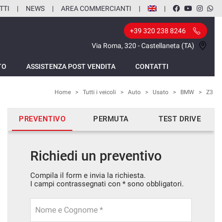
TTI
NEWS
AREA COMMERCIANTI
+39 320 238 8246
Via Roma, 320 - Castellaneta (TA)
TO
ASSISTENZA POST VENDITA
CONTATTI
Home
>
Tutti i veicoli
>
Auto
>
Usato
>
BMW
>
Z3
PREVENTIVO
PERMUTA
TEST DRIVE
Richiedi un preventivo
Compila il form e invia la richiesta.
I campi contrassegnati con * sono obbligatori.
Nome e Cognome *