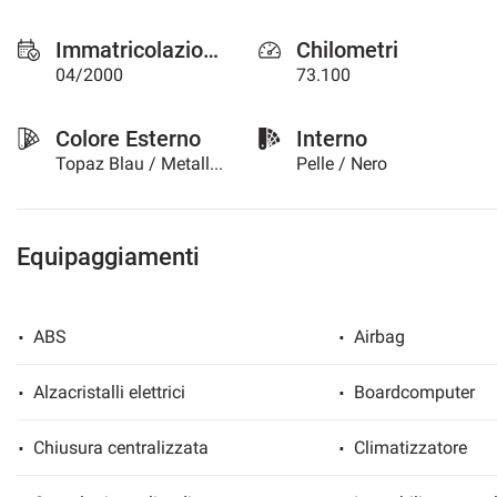
questi
strumenti
Immatricolazione
Chilometri
di
04/2000
73.100
tracciamento
si
rimanda
Colore Esterno
Interno
alla
Topaz Blau / Metallizzato
Pelle / Nero
cookie
policy.
Puoi
rivedere
Equipaggiamenti
e
modificare
le
tue
ABS
Airbag
scelte
in
Alzacristalli elettrici
Boardcomputer
qualsiasi
momento.
Chiusura centralizzata
Climatizzatore
a