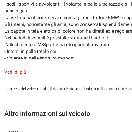
I sedili sportivi e avvolgenti, il volante in pelle a tre razze e g
passeggeri.
La vettura ha il book service con tagliandi, fatture BMW e do
Gli interni, nonostante gli anni, sono conservati splendidamen
La capote in tela elettrica di colore non ha difetti ed è regol
Nei periodi invernali è possibile sfruttare l'hard top.
L'allestimento è
M-Sport
e tra gli optional troviamo:
- Interni in pelle totale neri
- Volante in pelle sportivo m-sport
- Sedili elettrici e riscaldabili
- Radio originale BMW + Radio CD Sony
Vedi di più
- Hard Top in tinta
- Capote elettrica
Il prezzo del veicolo pubblicizzato è stato calcolato utilizzando tutte
- Frangivento
- Cerchi in lega da 16'' con gomme nuove
Possibilità di permuta con auto d'epoca di nostro interesse.
----
Altre informazioni sul veicolo
Vi invitiamo anche a visionare il nostro sito web aggiorn
Troverete il nostro PARCO AUTO al completo con descrizioni ac