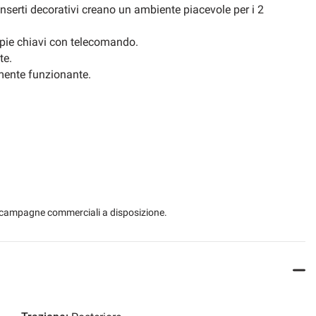
li inserti decorativi creano un ambiente piacevole per i 2
ppie chiavi con telecomando.
te.
armente funzionante.
 le campagne commerciali a disposizione.
ato in tempo reale: WWW.AUTOMOBILIPERRONE.IT
curate e foto più dettagliate.