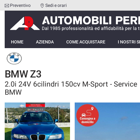
Preventivo
Sedi e orari
Le
tue
preferenze
di
HOME
consenso
HOME
AZIENDA
COME ACQUISTARE
I NOSTRI S
Il
AZIENDA
seguente
pannello
COME ACQUISTARE
ti
BMW Z3
consente
di
2.0i 24V 6cilindri 150cv M-Sport - Service
I NOSTRI SERVIZI
esprimere
BMW
le
tue
RECENSIONI
preferenze
di
consenso
LISTA VEICOLI
alle
tecnologie
VENDI LA TUA AUTO
di