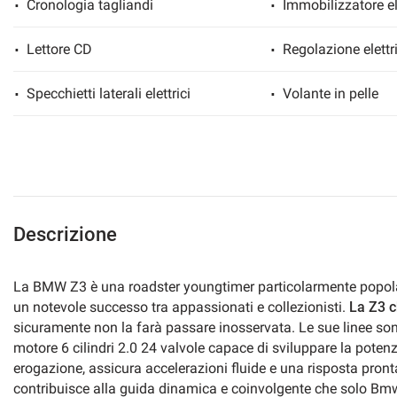
Cronologia tagliandi
Immobilizzatore el
Lettore CD
Regolazione elettri
mpre
Cookie necessari
Specchietti laterali elettrici
Volante in pelle
ilitato
Cookie delle preferenze
Cookie per il miglioramento dell'esperienza utente
Descrizione
Cookie analitici
La BMW Z3 è una roadster youngtimer particolarmente popolare
Cookie di marketing
un notevole successo tra appassionati e collezionisti.
La Z3 c
sicuramente non la farà passare inosservata. Le sue linee so
motore 6 cilindri 2.0 24 valvole capace di sviluppare la poten
erogazione, assicura accelerazioni fluide e una risposta pron
contribuisce alla guida dinamica e coinvolgente che solo Bmw 