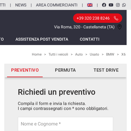
TTI
NEWS
AREA COMMERCIANTI
+39 320 238 8246
Via Roma, 320 - Castellaneta (TA)
TO
ASSISTENZA POST VENDITA
CONTATTI
Home
>
Tutti i veicoli
>
Auto
>
Usato
>
BMW
>
X6
PREVENTIVO
PERMUTA
TEST DRIVE
Richiedi un preventivo
Compila il form e invia la richiesta.
I campi contrassegnati con * sono obbligatori.
Nome e Cognome *