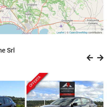
Leaflet
| ©
OpenStreetMap
contributors
ne Srl
OFFERTA