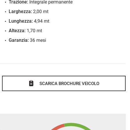
Trazione:
Integrale permanente
Larghezza:
2,00 mt
Lunghezza:
4,94 mt
Altezza:
1,70 mt
Garanzia:
36 mesi
SCARICA BROCHURE VEICOLO
.
ato in tempo reale: WWW.AUTOMOBILIPERRONE.IT
curate e foto più dettagliate.