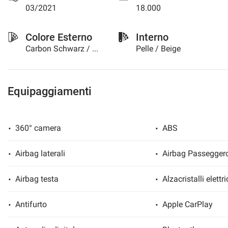
03/2021
18.000
questi
strumenti
di
Colore Esterno
Interno
tracciamento
Carbon Schwarz / Metallizzato
Pelle / Beige
si
rimanda
alla
cookie
Equipaggiamenti
policy.
Puoi
rivedere
e
360° camera
ABS
modificare
le
tue
Airbag laterali
Airbag Passegger
scelte
in
Airbag testa
Alzacristalli elettri
qualsiasi
momento.
Antifurto
Apple CarPlay
a