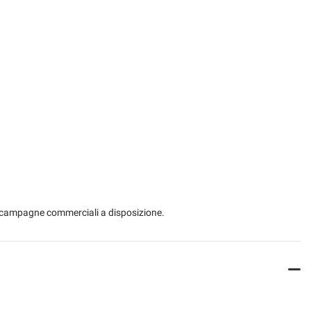
re elettrico
Regolazione elettrica sedili
Schermo multifunzione interamente digitale
Sedili riscaldati
Sensore di pioggia
gio posteriori
Servosterzo
matiche
Specchietti laterali elettrici
e integrato
Supporto lombare
Trazione integrale
 le campagne commerciali a disposizione.
Vivavoce
ione