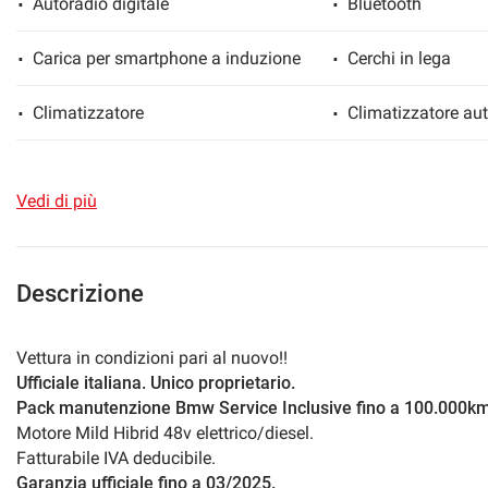
Autoradio digitale
Bluetooth
Carica per smartphone a induzione
Cerchi in lega
mpre
Cookie necessari
Climatizzatore
Climatizzatore au
ilitato
Controllo trazione
Controllo vocale
Cookie delle preferenze
Vedi di più
Cruise Control
ESP
Cookie per il miglioramento dell'esperienza utente
Fari full-LED
Fari LED
Descrizione
Cookie analitici
Frenata d'emergenza assistita
Freno di stazionam
Vettura in condizioni pari al nuovo!!
Cookie di marketing
Ufficiale italiana. Unico proprietario.
Immobilizzatore elettronico
Interni in pelle
Pack manutenzione Bmw Service Inclusive fino a 100.000k
Motore Mild Hibrid 48v elettrico/diesel.
Leve al volante
Luci diurne
Fatturabile IVA deducibile.
Garanzia ufficiale fino a 03/2025.