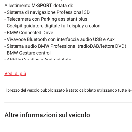
Pacchetto sportivo
Portellone posterio
Allestimento
M-SPORT
dotata di:
- Sistema di navigazione Professional 3D
Riconoscimento dei segnali stradali
- Telecamera con Parking assistant plus
- Cockpit guidatore digitale full display a colori
Sedili sportivi
Sensore di luce
- BMW Connected Drive
- Vivavoce Bluetooth con interfaccia audio USB e Aux
Sensori di parcheggio anteriori
Sensori di parcheg
- Sistema audio BMW Professional (radioDAB/lettore DVD)
- BMW Gesture control
- APPLE Car Play e Android Auto
Navigatore satellitare
Sospensioni pneu
- Climatronic 3 zone
- Keyless Go
Vedi di più
Start/Stop Automatico
Streaming musical
- Ambient Light
- Sedili sportivi in pelle beige
Telecamera per parcheggio assistito
Touch screen
Il prezzo del veicolo pubblicizzato è stato calcolato utilizzando tutte
- Sedili elettrici con memorie e supp. lombari
- Sedili riscaldabili
USB
Vetri oscurati
- Assetto sportivo M
- Volante in pelle a tre razze multifunzione
Altre informazioni sul veicolo
Volante in pelle
Volante multifunz
- Cambio Automatico 8 marce con paddles al volante
- Cruise Control con Regolatore di velocità