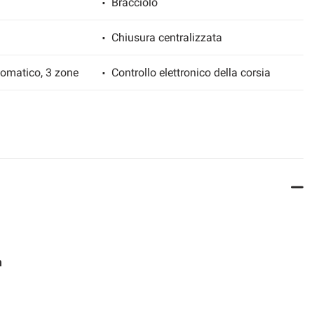
Bracciolo
Chiusura centralizzata
tomatico, 3 zone
Controllo elettronico della corsia
Cronologia tagliandi
Fari direzionali
Fendinebbia
ento elettrico
Hotspot Wi-Fi
Isofix
m
Luci diurne LED