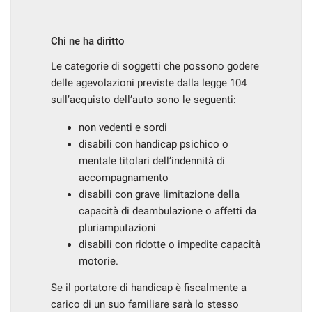
Chi ne ha diritto
mpre
Cookie necessari
Le categorie di soggetti che possono godere
ilitato
delle agevolazioni previste dalla legge 104
sull’acquisto dell’auto sono le seguenti:
Cookie delle preferenze
non vedenti e sordi
disabili con handicap psichico o
Cookie per il miglioramento dell'esperienza utente
mentale titolari dell’indennità di
accompagnamento
Cookie analitici
disabili con grave limitazione della
capacità di deambulazione o affetti da
Cookie di marketing
pluriamputazioni
disabili con ridotte o impedite capacità
motorie.
Leggi
la
Se il portatore di handicap è fiscalmente a
cookie
carico di un suo familiare sarà lo stesso
policy