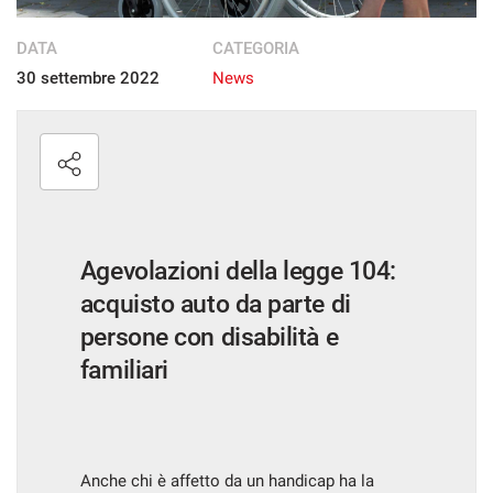
tracciamento
che
ASSISTENZA POST VENDITA
DATA
CATEGORIA
adottiamo
per
30 settembre 2022
News
offrire
CONTATTI
le
funzionalità
e
NEWS
svolgere
le
AREA COMMERCIANTI
attività
di
Agevolazioni della legge 104:
seguito
descritte.
acquisto auto da parte di
Per
persone con disabilità e
ottenere
maggiori
familiari
informazioni
sull'utilità
e
sul
funzionamento
Anche chi è affetto da un handicap ha la
di