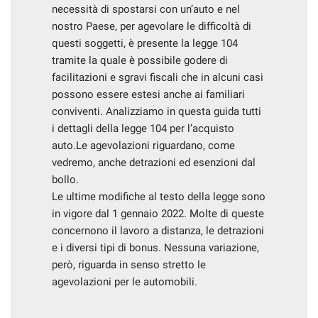
necessità di spostarsi con un’auto e nel
questi
nostro Paese, per agevolare le difficoltà di
strumenti
di
questi soggetti, è presente la legge 104
tracciamento
tramite la quale è possibile godere di
si
facilitazioni e sgravi fiscali che in alcuni casi
rimanda
possono essere estesi anche ai familiari
alla
conviventi. Analizziamo in questa guida tutti
cookie
policy.
i dettagli della legge 104 per l’acquisto
Puoi
auto.Le agevolazioni riguardano, come
rivedere
vedremo, anche detrazioni ed esenzioni dal
e
bollo.
modificare
Le ultime modifiche al testo della legge sono
le
tue
in vigore dal 1 gennaio 2022. Molte di queste
scelte
concernono il lavoro a distanza, le detrazioni
in
e i diversi tipi di bonus. Nessuna variazione,
qualsiasi
però, riguarda in senso stretto le
momento.
agevolazioni per le automobili.
a