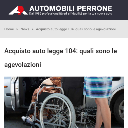
Le
tue
preferenze
di
HOME
Home
>
News
>
Acquisto auto legge 104: quali sono le agevolazioni
consenso
Il
AZIENDA
Acquisto auto legge 104: quali sono le
seguente
pannello
COME ACQUISTARE
ti
agevolazioni
consente
di
I NOSTRI SERVIZI
esprimere
le
tue
RECENSIONI
preferenze
di
consenso
LISTA VEICOLI
alle
tecnologie
VENDI LA TUA AUTO
di