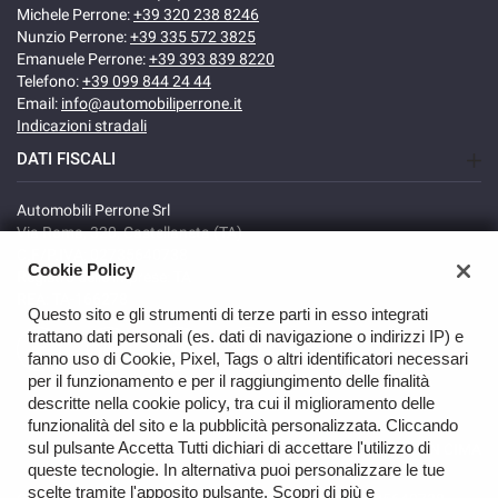
Michele Perrone:
+39 320 238 8246
Nunzio Perrone:
+39 335 572 3825
Emanuele Perrone:
+39 393 839 8220
Telefono:
+39 099 844 24 44
Email:
info@automobiliperrone.it
Indicazioni stradali
DATI FISCALI
Automobili Perrone Srl
Via Roma, 320, Castellaneta (TA)
C.F/P.IVA: 02735640738
Cookie Policy
Registro delle imprese: TA
REA: TA-166278
Questo sito e gli strumenti di terze parti in esso integrati
trattano dati personali (es. dati di navigazione o indirizzi IP) e
fanno uso di Cookie, Pixel, Tags o altri identificatori necessari
per il funzionamento e per il raggiungimento delle finalità
descritte nella cookie policy, tra cui il miglioramento delle
funzionalità del sito e la pubblicità personalizzata. Cliccando
sul pulsante Accetta Tutti dichiari di accettare l'utilizzo di
TORNA IN CIMA
queste tecnologie. In alternativa puoi personalizzare le tue
scelte tramite l'apposito pulsante. Scopri di più e