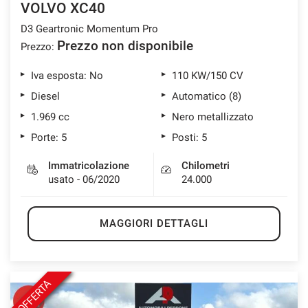
VOLVO XC40
D3 Geartronic Momentum Pro
Prezzo non disponibile
Prezzo:
mpre
Cookie necessari
ilitato
Iva esposta: No
110 KW/150 CV
Diesel
Automatico (8)
Cookie delle preferenze
1.969 cc
Nero metallizzato
Porte: 5
Posti: 5
Cookie per il miglioramento dell'esperienza utente
Immatricolazione
Chilometri
usato - 06/2020
24.000
Cookie analitici
MAGGIORI DETTAGLI
Cookie di marketing
Leggi
la
OFFERTA
cookie
policy