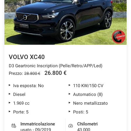
tracciamento
che
ASSISTENZA POST VENDITA
adottiamo
per
offrire
CONTATTI
le
funzionalità
e
NEWS
svolgere
le
VOLVO XC40
AREA COMMERCIANTI
attività
D3 Geartronic Inscription (Pelle/Retro/APP/Led)
di
seguito
26.800 €
Prezzo:
28.800 €
descritte.
Per
Iva esposta: No
110 KW/150 CV
ottenere
Diesel
Automatico (8)
maggiori
informazioni
1.969 cc
Nero metallizzato
sull'utilità
Porte: 5
Posti: 5
e
sul
Immatricolazione
Chilometri
funzionamento
usato - 09/2019
43.000
di