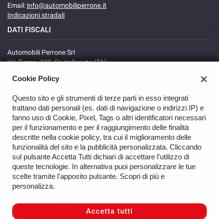
Email:
info@automobiliperrone.it
Indicazioni stradali
DATI FISCALI
Automobili Perrone Srl
Via Roma, 320, Castellaneta (TA)
C.F/P.IVA: 02735640738
Cookie Policy
Registro delle imprese: TA
REA: TA-166278
Questo sito e gli strumenti di terze parti in esso integrati
trattano dati personali (es. dati di navigazione o indirizzi IP) e
fanno uso di Cookie, Pixel, Tags o altri identificatori necessari
per il funzionamento e per il raggiungimento delle finalità
descritte nella cookie policy, tra cui il miglioramento delle
funzionalità del sito e la pubblicità personalizzata. Cliccando
sul pulsante Accetta Tutti dichiari di accettare l'utilizzo di
TORNA IN CIMA
queste tecnologie. In alternativa puoi personalizzare le tue
scelte tramite l'apposito pulsante. Scopri di più e
Copyright © 2026 Automobili Perrone Srl - P.IVA 02735640738 -
personalizza.
Leggi l'informativa sulla privacy
-
Cookie Policy
Sito creato da:
Accetta tutti