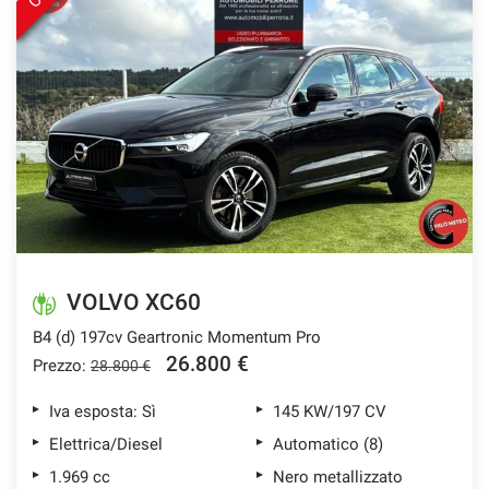
Salva
le
impostazioni
VOLVO XC60
B4 (d) 197cv Geartronic Momentum Pro
26.800 €
Prezzo:
28.800 €
Iva esposta: Sì
145 KW/197 CV
Elettrica/Diesel
Automatico (8)
1.969 cc
Nero metallizzato