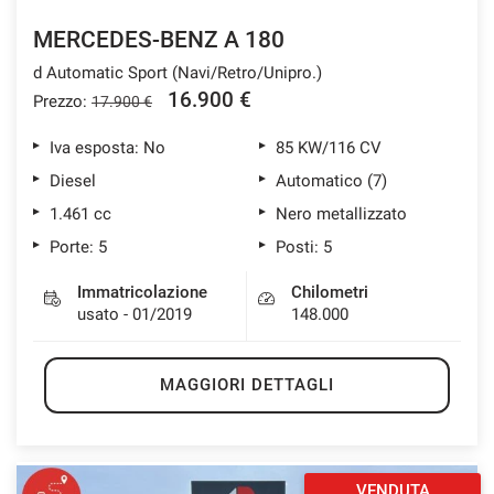
MERCEDES-BENZ A 180
d Automatic Sport (Navi/Retro/Unipro.)
mpre
Cookie necessari
16.900 €
Prezzo:
17.900 €
ilitato
Iva esposta: No
85 KW/116 CV
Cookie delle preferenze
Diesel
Automatico (7)
1.461 cc
Nero metallizzato
Cookie per il miglioramento dell'esperienza utente
Porte: 5
Posti: 5
Immatricolazione
Chilometri
Cookie analitici
usato - 01/2019
148.000
Cookie di marketing
MAGGIORI DETTAGLI
Leggi
la
cookie
policy
VENDUTA