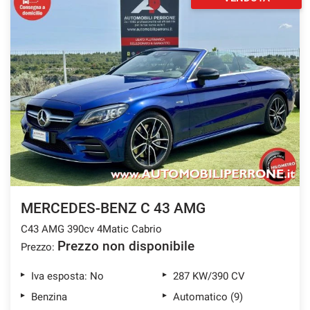
Salva
le
impostazioni
MERCEDES-BENZ C 43 AMG
C43 AMG 390cv 4Matic Cabrio
Prezzo non disponibile
Prezzo:
Iva esposta: No
287 KW/390 CV
Benzina
Automatico (9)