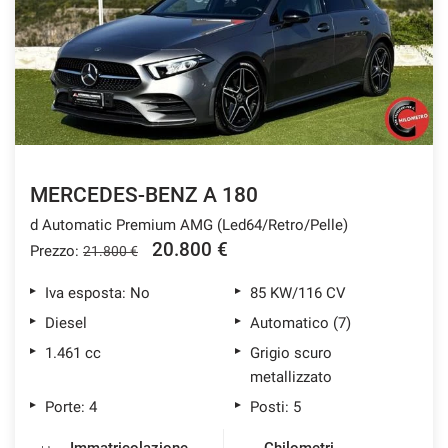
tracciamento
che
ASSISTENZA POST VENDITA
adottiamo
per
offrire
CONTATTI
le
funzionalità
e
NEWS
svolgere
le
MERCEDES-BENZ A 180
AREA COMMERCIANTI
attività
d Automatic Premium AMG (Led64/Retro/Pelle)
di
seguito
20.800 €
Prezzo:
21.800 €
descritte.
Per
Iva esposta: No
85 KW/116 CV
ottenere
Diesel
Automatico (7)
maggiori
informazioni
1.461 cc
Grigio scuro
sull'utilità
metallizzato
e
Porte: 4
Posti: 5
sul
funzionamento
di
Immatricolazione
Chilometri