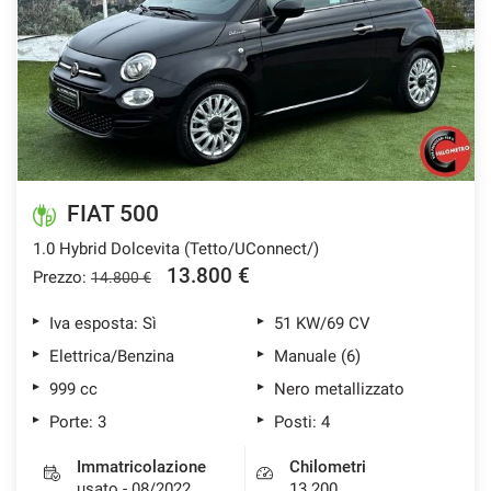
tracciamento
che
ASSISTENZA POST VENDITA
adottiamo
per
offrire
CONTATTI
le
funzionalità
e
NEWS
svolgere
le
FIAT 500
AREA COMMERCIANTI
attività
1.0 Hybrid Dolcevita (Tetto/UConnect/)
di
seguito
13.800 €
Prezzo:
14.800 €
descritte.
Per
Iva esposta: Sì
51 KW/69 CV
ottenere
Elettrica/Benzina
Manuale (6)
maggiori
informazioni
999 cc
Nero metallizzato
sull'utilità
Porte: 3
Posti: 4
e
sul
Immatricolazione
Chilometri
funzionamento
usato - 08/2022
13.200
di