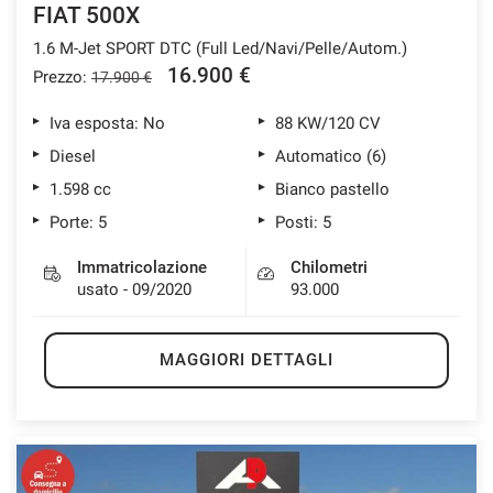
FIAT 500X
1.6 M-Jet SPORT DTC (Full Led/Navi/Pelle/Autom.)
16.900 €
Prezzo:
17.900 €
mpre
Cookie necessari
ilitato
Iva esposta: No
88 KW/120 CV
Diesel
Automatico (6)
Cookie delle preferenze
1.598 cc
Bianco pastello
Porte: 5
Posti: 5
Cookie per il miglioramento dell'esperienza utente
Immatricolazione
Chilometri
usato - 09/2020
93.000
Cookie analitici
Cookie di marketing
MAGGIORI DETTAGLI
Leggi
la
cookie
policy