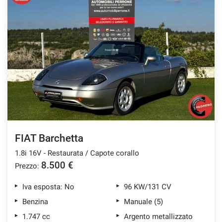
Salva
le
impostazioni
FIAT Barchetta
1.8i 16V - Restaurata / Capote corallo
8.500 €
Prezzo:
Iva esposta: No
96 KW/131 CV
Benzina
Manuale (5)
1.747 cc
Argento metallizzato