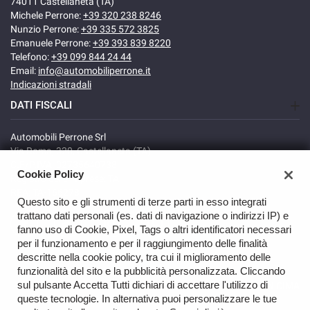
74011 Castellaneta (TA)
Michele Perrone:
+39 320 238 8246
Nunzio Perrone:
+39 335 572 3825
Emanuele Perrone:
+39 393 839 8220
Telefono:
+39 099 844 24 44
Email:
info@automobiliperrone.it
Indicazioni stradali
DATI FISCALI
Automobili Perrone Srl
Via Roma, 320, Castellaneta (TA)
C.F/P.IVA: 02735640738
Cookie Policy
Registro delle imprese: TA
REA: TA-166278
Questo sito e gli strumenti di terze parti in esso integrati
trattano dati personali (es. dati di navigazione o indirizzi IP) e
fanno uso di Cookie, Pixel, Tags o altri identificatori necessari
per il funzionamento e per il raggiungimento delle finalità
descritte nella cookie policy, tra cui il miglioramento delle
funzionalità del sito e la pubblicità personalizzata. Cliccando
sul pulsante Accetta Tutti dichiari di accettare l'utilizzo di
TORNA IN CIMA
queste tecnologie. In alternativa puoi personalizzare le tue