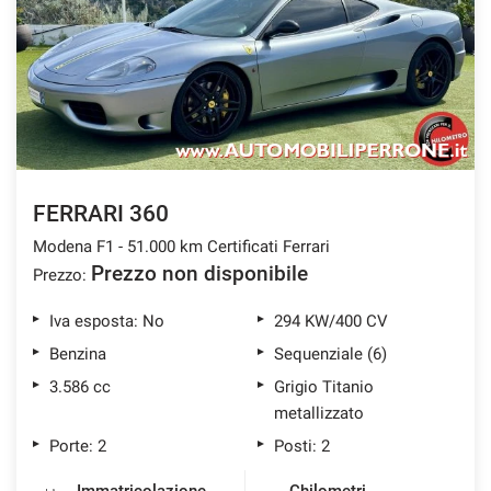
tracciamento
che
ASSISTENZA POST VENDITA
adottiamo
per
offrire
CONTATTI
le
funzionalità
e
NEWS
svolgere
le
FERRARI 360
AREA COMMERCIANTI
attività
Modena F1 - 51.000 km Certificati Ferrari
di
seguito
Prezzo non disponibile
Prezzo:
descritte.
Per
Iva esposta: No
294 KW/400 CV
ottenere
Benzina
Sequenziale (6)
maggiori
informazioni
3.586 cc
Grigio Titanio
sull'utilità
metallizzato
e
Porte: 2
Posti: 2
sul
funzionamento
di
Immatricolazione
Chilometri