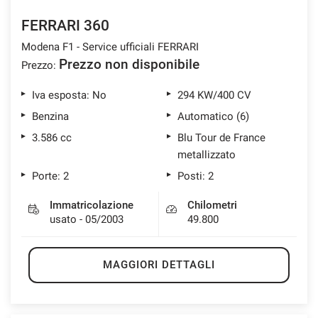
FERRARI 360
Modena F1 - Service ufficiali FERRARI
mpre
Cookie necessari
Prezzo non disponibile
Prezzo:
ilitato
Iva esposta: No
294 KW/400 CV
Cookie delle preferenze
Benzina
Automatico (6)
3.586 cc
Blu Tour de France
Cookie per il miglioramento dell'esperienza utente
metallizzato
Porte: 2
Posti: 2
Cookie analitici
Immatricolazione
Chilometri
usato - 05/2003
49.800
Cookie di marketing
MAGGIORI DETTAGLI
Leggi
la
cookie
policy