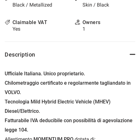
Black / Metallized
Skin / Black
please
refer
to
Claimable VAT
Owners
the
Yes
1
cookie
policy.
You
can
Description
review
and
change
Ufficiale Italiana. Unico proprietario.
your
choices
Chilometraggio certificato e regolarmente tagliandato in
at
VOLVO.
any
time.
Tecnologia Mild Hybrid Electric Vehicle (MHEV)
Diesel/Elettrico.
Fatturabile IVA deducibile con possibilità di agevolazione
t
legge 104.
Allestimento
MOMENTUM PRO
dotata di: