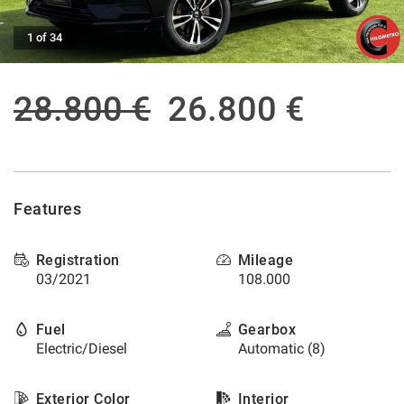
offer
the
AFTER SALES ASSISTANCE
1 of 34
functionalities
and
carry
CONTACTS
out
28.800 €
26.800 €
the
activities
NEWS
described
below.
CUSTOMERS AREA
To
obtain
Features
further
information
on
Registration
Mileage
the
03/2021
108.000
usefulness
and
Fuel
Gearbox
functioning
Electric/Diesel
Automatic (8)
of
these
tracking
Exterior Color
Interior
tools,