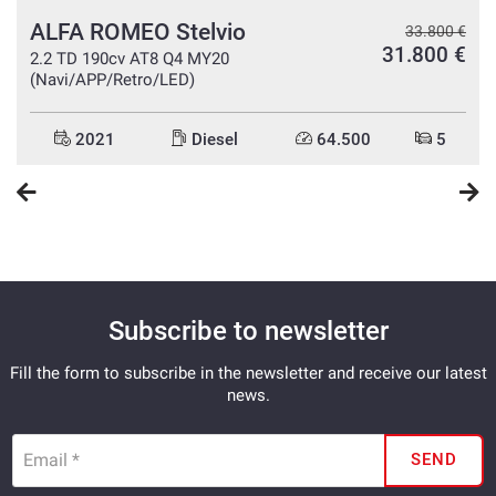
- Hablamos español
ALFA ROMEO Stelvio
€
33.800 €
€
31.800 €
2.2 TD 190cv AT8 Q4 MY20
(Navi/APP/Retro/LED)
2021
Diesel
64.500
5
Subscribe to newsletter
Fill the form to subscribe in the newsletter and receive our latest
news.
Email *
SEND