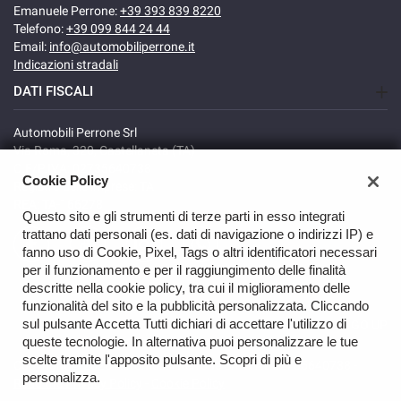
Emanuele Perrone:
+39 393 839 8220
Telefono:
+39 099 844 24 44
Email:
info@automobiliperrone.it
Indicazioni stradali
DATI FISCALI
Automobili Perrone Srl
Via Roma, 320, Castellaneta (TA)
C.F/P.IVA: 02735640738
Cookie Policy
Registro delle imprese: TA
REA: TA-166278
Questo sito e gli strumenti di terze parti in esso integrati
trattano dati personali (es. dati di navigazione o indirizzi IP) e
fanno uso di Cookie, Pixel, Tags o altri identificatori necessari
per il funzionamento e per il raggiungimento delle finalità
descritte nella cookie policy, tra cui il miglioramento delle
funzionalità del sito e la pubblicità personalizzata. Cliccando
sul pulsante Accetta Tutti dichiari di accettare l'utilizzo di
GO UP
queste tecnologie. In alternativa puoi personalizzare le tue
scelte tramite l'apposito pulsante. Scopri di più e
Copyright © 2026 Automobili Perrone Srl - VAT 02735640738 -
personalizza.
Read the Privacy Policy
-
Cookie Policy