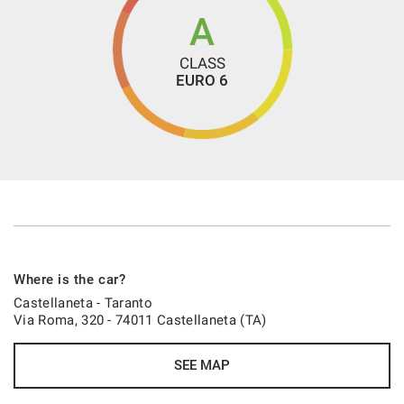
e per garantirvi la sicurezza di fare un ottimo acquisto.
A
Sarete i benvenuti!!
CLASS
EURO 6
- We speak English
- Wir sprechen Deutsch
- Nous parlons français
- Hablamos español
Where is the car?
Castellaneta - Taranto
Via Roma, 320 - 74011 Castellaneta (TA)
SEE MAP