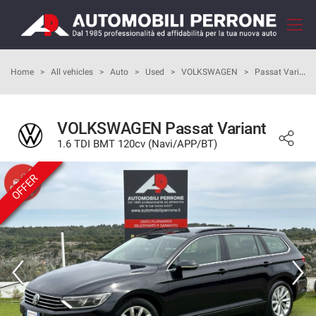
Your
consent
preferences
HOME
Home
>
All vehicles
>
Auto
>
Used
>
VOLKSWAGEN
>
Passat Variant
The
following
panel
COMPANY
allows
VOLKSWAGEN Passat Variant
you
1.6 TDI BMT 120cv (Navi/APP/BT)
HOW TO BUY
to
express
OFFER
your
OUR SERVICES
consent
preferences
to
FEEDBACKS
the
tracking
technologies
VEHICLES LIST
we
adopt
SELL YOUR CAR
to