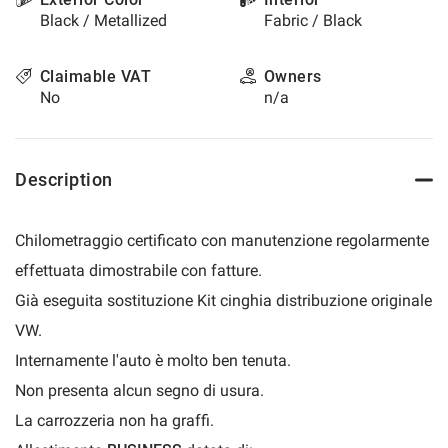
please
Black / Metallized
Fabric / Black
refer
to
Claimable VAT
Owners
the
No
n/a
cookie
policy.
You
can
Description
review
and
change
your
Chilometraggio certificato con manutenzione regolarmente
choices
effettuata dimostrabile con fatture.
at
any
Già eseguita sostituzione Kit cinghia distribuzione originale
time.
VW.
Internamente l'auto è molto ben tenuta.
t
Non presenta alcun segno di usura.
La carrozzeria non ha graffi.