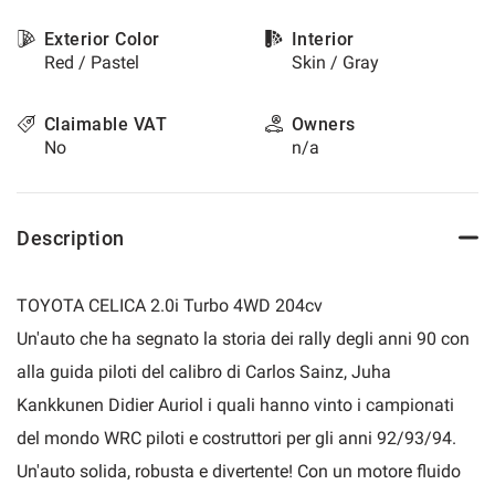
please
Exterior Color
Interior
refer
Red / Pastel
Skin / Gray
to
the
cookie
Claimable VAT
Owners
policy.
No
n/a
You
can
review
and
Description
change
your
choices
TOYOTA CELICA 2.0i Turbo 4WD 204cv
at
any
Un'auto che ha segnato la storia dei rally degli anni 90 con
time.
alla guida piloti del calibro di Carlos Sainz, Juha
Kankkunen Didier Auriol i quali hanno vinto i campionati
t
del mondo WRC piloti e costruttori per gli anni 92/93/94.
Un'auto solida, robusta e divertente! Con un motore fluido