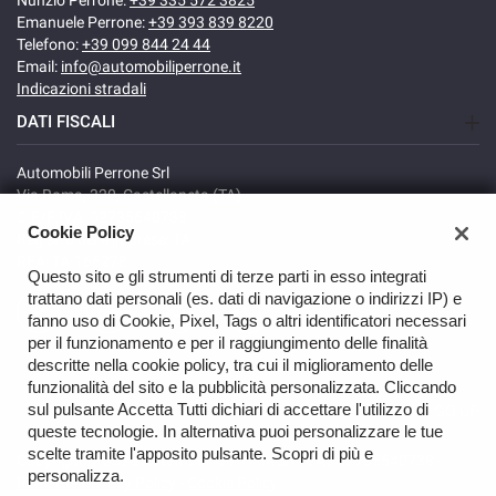
Emanuele Perrone:
+39 393 839 8220
Telefono:
+39 099 844 24 44
Email:
info@automobiliperrone.it
Indicazioni stradali
DATI FISCALI
Automobili Perrone Srl
Via Roma, 320, Castellaneta (TA)
C.F/P.IVA: 02735640738
Cookie Policy
Registro delle imprese: TA
REA: TA-166278
Questo sito e gli strumenti di terze parti in esso integrati
trattano dati personali (es. dati di navigazione o indirizzi IP) e
fanno uso di Cookie, Pixel, Tags o altri identificatori necessari
per il funzionamento e per il raggiungimento delle finalità
descritte nella cookie policy, tra cui il miglioramento delle
funzionalità del sito e la pubblicità personalizzata. Cliccando
sul pulsante Accetta Tutti dichiari di accettare l'utilizzo di
GO UP
queste tecnologie. In alternativa puoi personalizzare le tue
scelte tramite l'apposito pulsante. Scopri di più e
Copyright © 2026 Automobili Perrone Srl - VAT 02735640738 -
personalizza.
Read the Privacy Policy
-
Cookie Policy