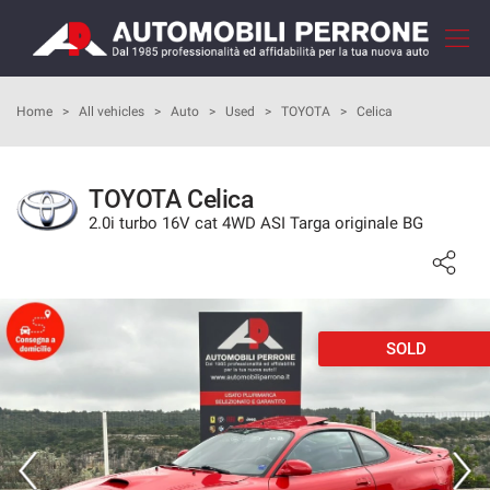
Your
consent
preferences
HOME
Home
>
All vehicles
>
Auto
>
Used
>
TOYOTA
>
Celica
The
following
panel
COMPANY
allows
TOYOTA Celica
you
2.0i turbo 16V cat 4WD ASI Targa originale BG
HOW TO BUY
to
express
your
OUR SERVICES
consent
preferences
to
SOLD
FEEDBACKS
the
tracking
technologies
VEHICLES LIST
we
adopt
SELL YOUR CAR
to