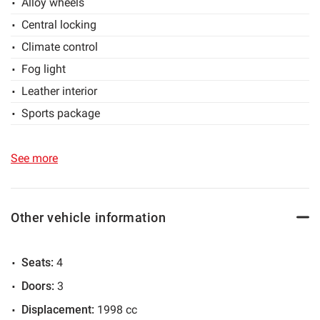
Alloy wheels
rimessa su strada ed essere usata quotidianamente.
Central locking
Climate control
Possibilità di ritiro permute auto/moto di nostro interesse.
Fog light
Possibilità finanziamento.
Leather interior
Sports package
Split rear seat
Sport seats
See more
Power steering
Side mirrors electrical
Other vehicle information
Sunroof
Four-wheel drive
Seats:
4
Leather steering wheel
Doors:
3
Displacement:
1998 cc