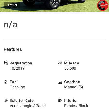
offer
1 of 39
the
AFTER SALES ASSISTANCE
functionalities
and
n/a
carry
CONTACTS
out
the
activities
NEWS
described
below.
Features
CUSTOMERS AREA
To
obtain
further
Registration
Mileage
information
10/2019
55.600
on
the
usefulness
Fuel
Gearbox
and
Gasoline
Manual (5)
functioning
of
these
Exterior Color
Interior
tracking
Verde Jungle / Pastel
Fabric / Black
tools,