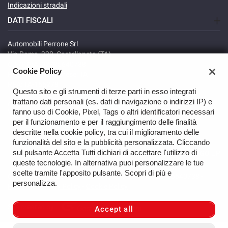
Indicazioni stradali
DATI FISCALI
Automobili Perrone Srl
Via Roma, 320, Castellaneta (TA)
C.F/P.IVA: 02735640738
Cookie Policy
Registro delle imprese: TA
REA: TA-166278
Questo sito e gli strumenti di terze parti in esso integrati
trattano dati personali (es. dati di navigazione o indirizzi IP) e
fanno uso di Cookie, Pixel, Tags o altri identificatori necessari
per il funzionamento e per il raggiungimento delle finalità
descritte nella cookie policy, tra cui il miglioramento delle
funzionalità del sito e la pubblicità personalizzata. Cliccando
sul pulsante Accetta Tutti dichiari di accettare l'utilizzo di
GO UP
queste tecnologie. In alternativa puoi personalizzare le tue
scelte tramite l'apposito pulsante. Scopri di più e
Copyright © 2026 Automobili Perrone Srl - VAT 02735640738 -
personalizza.
Read the Privacy Policy
-
Cookie Policy
Site created by:
Accept all