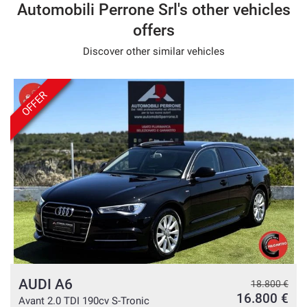
- Nous parlons français
Automobili Perrone Srl's other vehicles
- Hablamos español
offers
Discover other similar vehicles
OFFER
AUDI A6
€
18.800 €
€
16.800 €
Avant 2.0 TDI 190cv S-Tronic