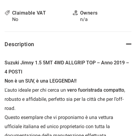
please
refer
Claimable VAT
Owners
to
No
n/a
the
cookie
policy.
You
Description
can
review
and
Suzuki Jimny 1.5 5MT 4WD ALLGRIP TOP – Anno 2019 –
change
4 POSTI
your
choices
Non è un SUV, è una LEGGENDA!!
at
L'auto ideale per chi cerca un
vero fuoristrada compatto
,
any
time.
robusto e affidabile, perfetto sia per la città che per l’off-
road.
Questo esemplare che vi proponiamo è una vettura
t
ufficiale italiana ed unico proprietario con tutta la
documentazione della manutenzione effettuata