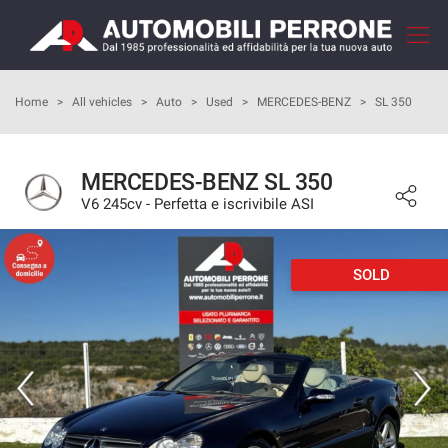
Your
consent
preferences
HOME
Home
>
All vehicles
>
Auto
>
Used
>
MERCEDES-BENZ
>
SL 350
The
following
panel
COMPANY
allows
MERCEDES-BENZ SL 350
you
V6 245cv - Perfetta e iscrivibile ASI
HOW TO BUY
to
express
your
OUR SERVICES
consent
SOLD
preferences
to
FEEDBACKS
the
tracking
technologies
VEHICLES LIST
we
adopt
SELL YOUR CAR
to