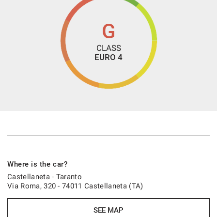
DAL 1985 PROFESSIONALITA' ED AFFIDABILITA' PER LA
TUA NUOVA AUTO!!
G
Non esitate dunque a contattarci!! Siamo sempre a vostra
disposizione per fornirvi ulteriori informazioni e chiarimenti,
CLASS
EURO 4
e per garantirvi la sicurezza di fare un ottimo acquisto.
Sarete i benvenuti!!
- We speak English
- Wir sprechen Deutsch
- Nous parlons français
- Hablamos español
Where is the car?
Castellaneta - Taranto
Via Roma, 320 - 74011 Castellaneta (TA)
SEE MAP