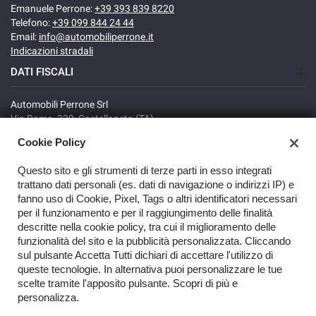
Emanuele Perrone:
+39 393 839 8220
Telefono:
+39 099 844 24 44
Email:
info@automobiliperrone.it
Indicazioni stradali
DATI FISCALI
Automobili Perrone Srl
Via Roma, 320, Castellaneta (TA)
C.F/P.IVA: 02735640738
Cookie Policy
Registro delle imprese: TA
REA: TA-166278
Questo sito e gli strumenti di terze parti in esso integrati
trattano dati personali (es. dati di navigazione o indirizzi IP) e
fanno uso di Cookie, Pixel, Tags o altri identificatori necessari
per il funzionamento e per il raggiungimento delle finalità
descritte nella cookie policy, tra cui il miglioramento delle
funzionalità del sito e la pubblicità personalizzata. Cliccando
sul pulsante Accetta Tutti dichiari di accettare l'utilizzo di
GO UP
queste tecnologie. In alternativa puoi personalizzare le tue
scelte tramite l'apposito pulsante. Scopri di più e
Copyright © 2026 Automobili Perrone Srl - VAT 02735640738 -
personalizza.
Read the Privacy Policy
-
Cookie Policy