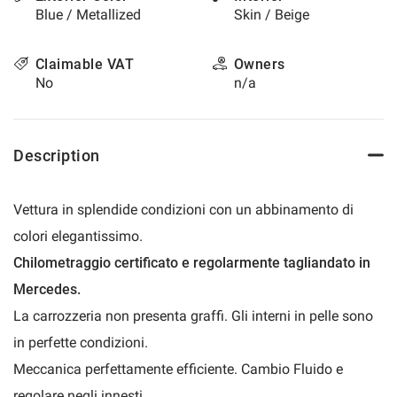
Blue / Metallized
Skin / Beige
please
refer
to
Claimable VAT
Owners
the
No
n/a
cookie
policy.
You
can
Description
review
and
change
Vettura in splendide condizioni con un abbinamento di
your
choices
colori elegantissimo.
at
Chilometraggio certificato e regolarmente tagliandato in
any
time.
Mercedes.
La carrozzeria non presenta graffi. Gli interni in pelle sono
in perfette condizioni.
t
Meccanica perfettamente efficiente. Cambio Fluido e
regolare negli innesti.