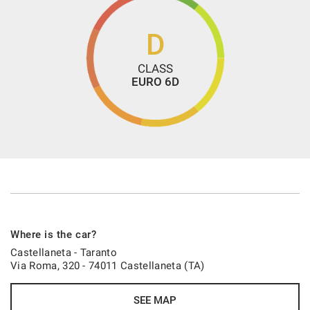
Park Distance Control
Tailgate electric rear
D
Electrically adjustable seats
CLASS
Riconoscimento dei segnali stradali
EURO 6D
Schermo multifunzione interamente digitale
Massaging seats
Heated seats
Ventilated seats
Light sensor
Rain sensor
Front parking sensors
Where is the car?
Rear parking sensors
Castellaneta - Taranto
Via Roma, 320 - 74011 Castellaneta (TA)
Power steering
Sistema di avviso di distanza
SEE MAP