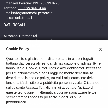
Emanuele Perrone:
+39 393 839 8220
Telefono:
+39 099 844 24 44
Email:
info@automobiliperrone.it
Indicazioni stradali
DATI FISCALI
Automobili Perrone Srl
Via Roma, 320, Castellaneta (TA)
C.F/P.IVA: 02735640738
Cookie Policy
Registro delle imprese: TA
REA: TA-166278
Questo sito e gli strumenti di terze parti in esso integrati
trattano dati personali (es. dati di navigazione o indirizzi IP) e
fanno uso di Cookie, Pixel, Tags o altri identificatori necessari
per il funzionamento e per il raggiungimento delle finalità
descritte nella cookie policy, tra cui il miglioramento delle
funzionalità del sito e la pubblicità personalizzata. Cliccando
sul pulsante Accetta Tutti dichiari di accettare l'utilizzo di
GO UP
queste tecnologie. In alternativa puoi personalizzare le tue
scelte tramite l'apposito pulsante. Scopri di più e
Copyright © 2026 Automobili Perrone Srl - VAT 02735640738 -
personalizza.
Read the Privacy Policy
-
Cookie Policy