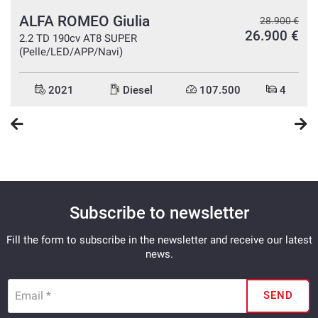
USB
ALFA ROMEO Giulia
€
28.900 €
Darkened windows
€
26.900 €
2.2 TD 190cv AT8 SUPER
(Pelle/LED/APP/Navi)
Speakerphone
Leather steering wheel
2021
Diesel
107.500
4
Multifunction steering wheel
Heated steering wheel
Subscribe to newsletter
Fill the form to subscribe in the newsletter and receive our latest
news.
Email *
SEND