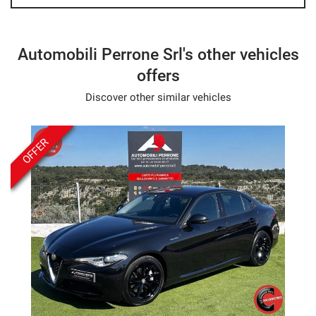
Emergency Call System
Navigation system
Sistema di parcheggio automatico
Automobili Perrone Srl's other vehicles
Fatigue recognition system
offers
Air suspension
Discover other similar vehicles
Sound system
Side mirrors electrical
OFFER
Specchietto retrovisore con funzione antiabbagliamento
Start / Stop Automatic
Streaming musicale integrato
Camera for valet parking
Roof view
Sunroof
Touch screen
Four-wheel drive