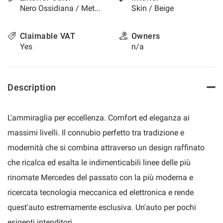
Nero Ossidiana / Metallized
Skin / Beige
please
refer
to
Claimable VAT
Owners
the
Yes
n/a
cookie
policy.
You
can
Description
review
and
change
L'ammiraglia per eccellenza. Comfort ed eleganza ai
your
choices
massimi livelli. Il connubio perfetto tra tradizione e
at
modernità che si combina attraverso un design raffinato
any
time.
che ricalca ed esalta le indimenticabili linee delle più
rinomate Mercedes del passato con la più moderna e
ricercata tecnologia meccanica ed elettronica e rende
t
quest'auto estremamente esclusiva. Un'auto per pochi
esigenti intenditori.