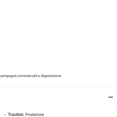
ical
Start / Stop Automatic
USB
Leather steering wheel
 le campagne commerciali a disposizione.
iva
Traction:
Posteriore