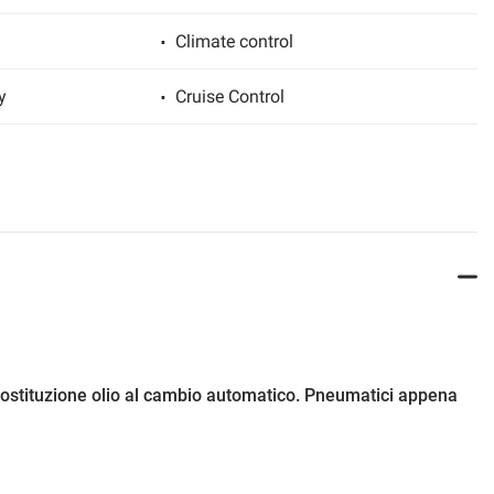
Climate control
y
Cruise Control
ghts
LED Headlights
Particulate filter
Leather interior
l
Daylights
Park Distance Control
sostituzione olio al cambio automatico. Pneumatici appena
Sport seats
ors
Power steering