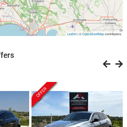
Leaflet
| ©
OpenStreetMap
contributors
ffers
OFFER