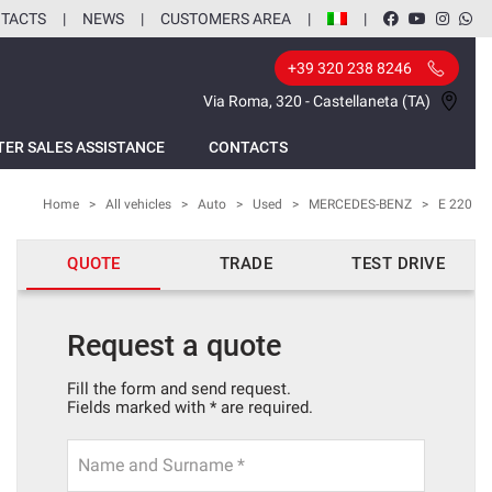
TACTS
NEWS
CUSTOMERS AREA
+39 320 238 8246
Via Roma, 320 - Castellaneta (TA)
TER SALES ASSISTANCE
CONTACTS
Home
>
All vehicles
>
Auto
>
Used
>
MERCEDES-BENZ
>
E 220
QUOTE
TRADE
TEST DRIVE
Request a quote
Fill the form and send request.
Fields marked with * are required.
Name and Surname *