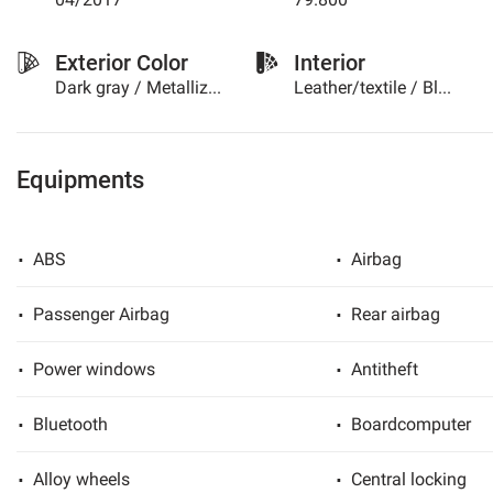
please
refer
Exterior Color
Interior
to
Dark gray / Metallized
Leather/textile / Black
the
cookie
policy.
You
can
Equipments
review
and
change
ABS
Airbag
your
choices
at
Passenger Airbag
Rear airbag
any
time.
Power windows
Antitheft
Bluetooth
Boardcomputer
t
Alloy wheels
Central locking