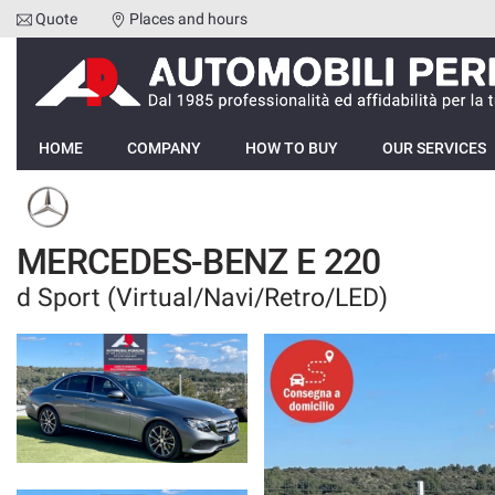
Quote
Places and hours
Your
consent
preferences
HOME
The
following
HOME
COMPANY
HOW TO BUY
OUR SERVICES
panel
COMPANY
allows
you
HOW TO BUY
to
MERCEDES-BENZ E 220
express
your
d Sport (Virtual/Navi/Retro/LED)
OUR SERVICES
consent
preferences
to
FEEDBACKS
the
tracking
technologies
VEHICLES LIST
we
adopt
SELL YOUR CAR
to