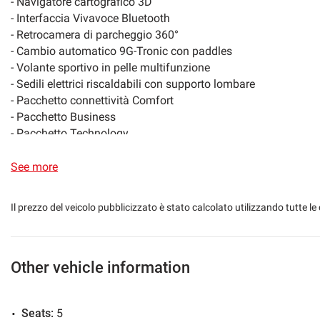
- Navigatore cartografico 3D
- Interfaccia Vivavoce Bluetooth
Navigation system
Side mirrors electr
- Retrocamera di parcheggio 360°
- Cambio automatico 9G-Tronic con paddles
Camera for valet parking
Touch screen
- Volante sportivo in pelle multifunzione
- Sedili elettrici riscaldabili con supporto lombare
Darkened windows
Speakerphone
- Pacchetto connettività Comfort
- Pacchetto Business
- Pacchetto Technology
Multifunction steering wheel
- Cerchi in lega da 18"
- Retrovisori interni ed esterni autoanabbaglianti
See more
- Luci soffuse «ambient» con 3 zone cromatiche
- Orologio analogico centrale
Il prezzo del veicolo pubblicizzato è stato calcolato utilizzando tutte
- Blind Spot Assist: sistema di controllo dell'angolo morto
- Retrocamera di parcheggio
- Fari anteriori LED, fari posteriori full LED
- Assetto DIRECT CONTROL: sistema ammortizzazione selett
Other vehicle information
- Tendine privacy laterali e posteriori
- Volante sportivo in pelle con Paddles sul volante
Seats:
5
- Vetri posteriori oscurati