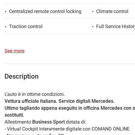
Centralized remote control locking
Climate control
lways
Needed cookies
abled
Traction control
Full Service Histor
Preferences cookies
ESP
Directional headli
User experience improvement cookies
See more
Xenon headlights
Fog light
Analytical cookies
Head-up display
Immobilizer
Description
Marketing cookies
Isofix
Levers at the whee
L'auto è in ottime condizioni.
Vettura ufficiale italiana. Service digitali Mercedes.
LED daytime running lights
MP3
Ultimo tagliando appena eseguito in officina Mercedes con 
sostituiti.
Electrically adjustable seats
Heated seats
Allestimento
Business Sport
dotata di:
- Virtual Cockpit interamente digitale con COMAND ONLINE
Front parking sensors
Rear parking sens