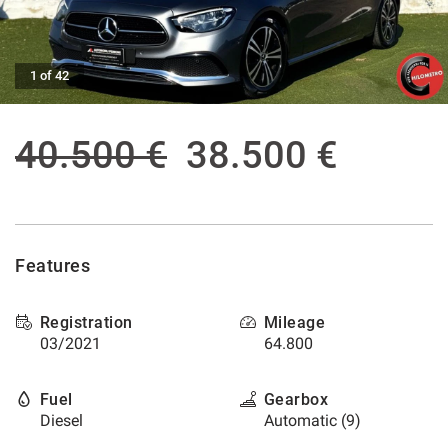
offer
the
AFTER SALES ASSISTANCE
functionalities
and
1 of 42
carry
CONTACTS
out
the
40.500 €
38.500 €
activities
NEWS
described
below.
CUSTOMERS AREA
To
obtain
further
Features
information
on
the
Registration
Mileage
usefulness
03/2021
64.800
and
functioning
of
Fuel
Gearbox
these
Diesel
Automatic (9)
tracking
tools,