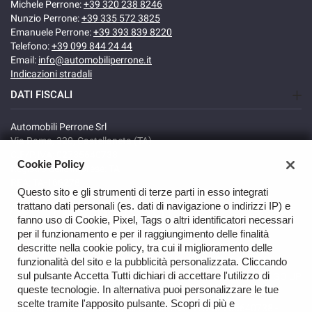
Michele Perrone:
+39 320 238 8246
Nunzio Perrone:
+39 335 572 3825
Emanuele Perrone:
+39 393 839 8220
Telefono:
+39 099 844 24 44
Email:
info@automobiliperrone.it
Indicazioni stradali
DATI FISCALI
Automobili Perrone Srl
Via Roma, 320, Castellaneta (TA)
C.F/P.IVA: 02735640738
Cookie Policy
Registro delle imprese: TA
REA: TA-166278
Questo sito e gli strumenti di terze parti in esso integrati
trattano dati personali (es. dati di navigazione o indirizzi IP) e
fanno uso di Cookie, Pixel, Tags o altri identificatori necessari
per il funzionamento e per il raggiungimento delle finalità
descritte nella cookie policy, tra cui il miglioramento delle
funzionalità del sito e la pubblicità personalizzata. Cliccando
sul pulsante Accetta Tutti dichiari di accettare l'utilizzo di
GO UP
queste tecnologie. In alternativa puoi personalizzare le tue
scelte tramite l'apposito pulsante. Scopri di più e
Copyright © 2026 Automobili Perrone Srl - VAT 02735640738 -