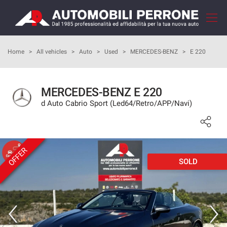
Your
consent
preferences
HOME
Home
>
All vehicles
>
Auto
>
Used
>
MERCEDES-BENZ
>
E 220
The
following
panel
COMPANY
allows
MERCEDES-BENZ E 220
you
d Auto Cabrio Sport (Led64/Retro/APP/Navi)
HOW TO BUY
to
express
your
OUR SERVICES
consent
preferences
OFFER
to
SOLD
FEEDBACKS
the
tracking
technologies
VEHICLES LIST
we
adopt
SELL YOUR CAR
to