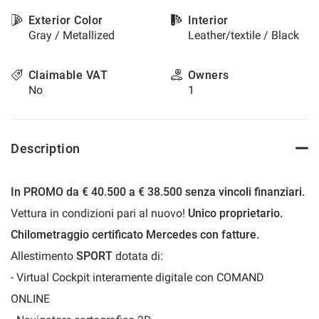
please
Exterior Color
Interior
refer
Gray / Metallized
Leather/textile / Black
to
the
cookie
Claimable VAT
Owners
policy.
No
1
You
can
review
and
Description
change
your
choices
In PROMO da € 40.500 a € 38.500 senza vincoli finanziari.
at
Vettura in condizioni pari al nuovo!
Unico proprietario.
any
time.
Chilometraggio certificato Mercedes con fatture.
Allestimento
SPORT
dotata di:
t
- Virtual Cockpit interamente digitale con COMAND
ONLINE