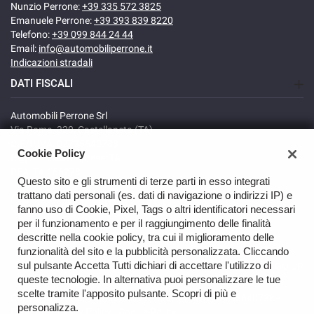
Nunzio Perrone:
+39 335 572 3825
Emanuele Perrone:
+39 393 839 8220
Telefono:
+39 099 844 24 44
Email:
info@automobiliperrone.it
Indicazioni stradali
DATI FISCALI
Automobili Perrone Srl
Via Roma, 320, Castellaneta (TA)
C.F/P.IVA: 02735640738
Cookie Policy
Registro delle imprese: TA
REA: TA-166278
Questo sito e gli strumenti di terze parti in esso integrati
trattano dati personali (es. dati di navigazione o indirizzi IP) e
fanno uso di Cookie, Pixel, Tags o altri identificatori necessari
per il funzionamento e per il raggiungimento delle finalità
descritte nella cookie policy, tra cui il miglioramento delle
funzionalità del sito e la pubblicità personalizzata. Cliccando
sul pulsante Accetta Tutti dichiari di accettare l'utilizzo di
GO UP
queste tecnologie. In alternativa puoi personalizzare le tue
scelte tramite l'apposito pulsante. Scopri di più e
Copyright © 2026 Automobili Perrone Srl - VAT 02735640738 -
personalizza.
Read the Privacy Policy
-
Cookie Policy