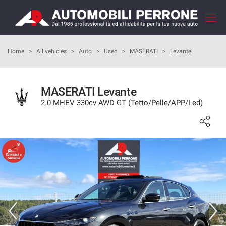
Your
consent
preferences
HOME
Home
>
All vehicles
>
Auto
>
Used
>
MASERATI
>
Levante
The
following
panel
COMPANY
allows
MASERATI Levante
you
2.0 MHEV 330cv AWD GT (Tetto/Pelle/APP/Led)
HOW TO BUY
to
express
your
OUR SERVICES
consent
preferences
to
FEEDBACKS
the
tracking
technologies
VEHICLES LIST
we
adopt
SELL YOUR CAR
to