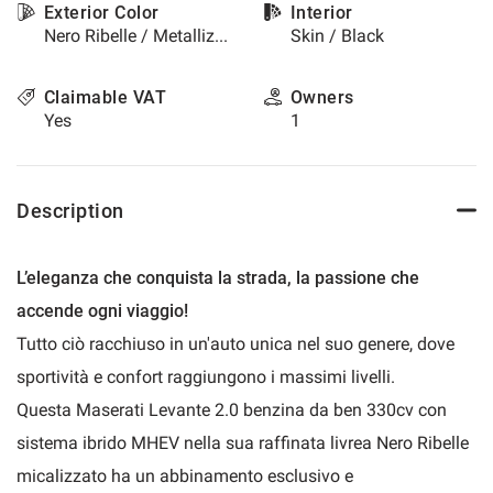
Exterior Color
Interior
please
Nero Ribelle / Metallized
Skin / Black
refer
to
the
Claimable VAT
Owners
cookie
Yes
1
policy.
You
can
review
Description
and
change
your
L’eleganza che conquista la strada, la passione che
choices
at
accende ogni viaggio!
any
Tutto ciò racchiuso in un'auto unica nel suo genere, dove
time.
sportività e confort raggiungono i massimi livelli.
Questa Maserati Levante 2.0 benzina da ben 330cv con
t
sistema ibrido MHEV nella sua raffinata livrea Nero Ribelle
micalizzato ha un abbinamento esclusivo e