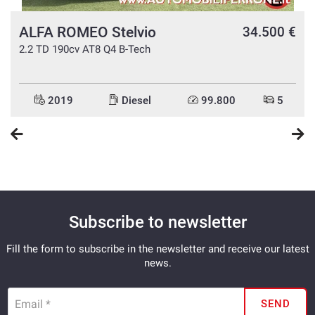
- We speak English
ALFA ROMEO Stelvio
e
34.500 €
- Wir sprechen Deutsch
2.2 TD 190cv AT8 Q4 B-Tech
- Nous parlons français
- Hablamos españolPossibilità di estensione di garanzia a
2019
Diesel
99.800
5
24/36/48 mesi.
Possibilità di furto e incendio con valore di fattura.
Possibilità di finanziamento in comode rate a tasso
agevolato.
Subscribe to newsletter
Fill the form to subscribe in the newsletter and receive our latest
news.
Email *
SEND