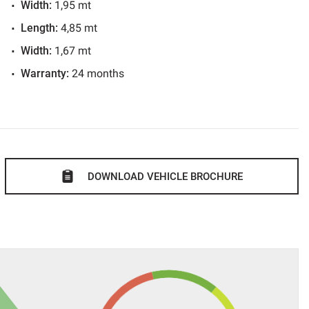
Width:
1,95 mt
Length:
4,85 mt
Width:
1,67 mt
Warranty:
24 months
o agevolato.
DOWNLOAD VEHICLE BROCHURE
ato in tempo reale: WWW.AUTOMOBILIPERRONE.IT
curate e foto più dettagliate.
ffriamo ai nostri clienti!!
atiche automobilistiche;
volato per venire incontro alle vostre esigenze;