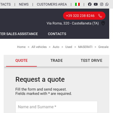
TACTS
NEWS
CUSTOMERS AREA
+39 320 238 8246
Via Roma, 320 - Castellaneta (TA)
TER SALES ASSISTANCE
CONTACTS
Home
>
All vehicles
>
Auto
>
Used
>
MASERATI
>
Grecale
QUOTE
TRADE
TEST DRIVE
Request a quote
Fill the form and send request.
Fields marked with * are required.
Name and Surname *