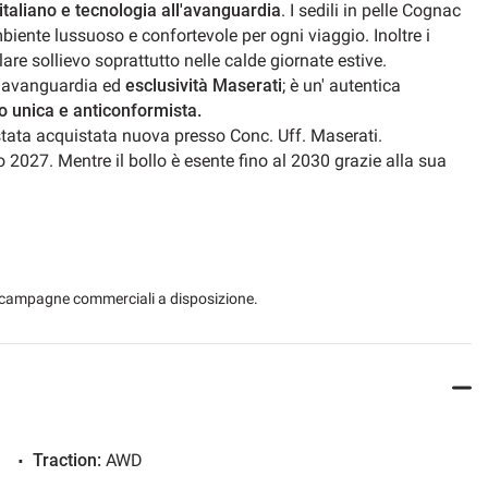
 italiano e tecnologia all'avanguardia
. I sedili in pelle Cognac
m
Sistema di parcheggio automatico
mbiente lussuoso e confortevole per ogni viaggio. Inoltre i
lare sollievo soprattutto nelle calde giornate estive.
ical
Camera for valet parking
l'avanguardia ed
esclusività Maserati
; è un' autentica
o unica e anticonformista.
USB
 stata acquistata nuova presso Conc. Uff. Maserati.
o 2027. Mentre il bollo è esente fino al 2030 grazie alla sua
ring wheel
 le campagne commerciali a disposizione.
Traction:
AWD