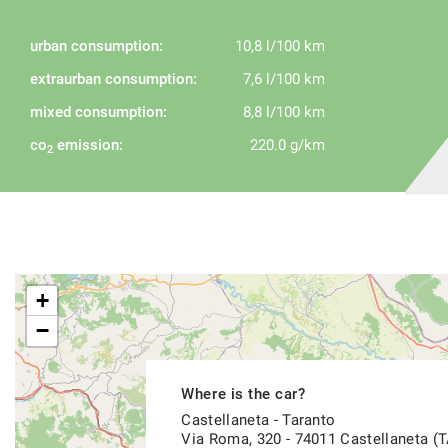
- Controlli di verifica conformità e tagliando preconsegna della
- Assistenza postvendita con garanzia 12 mesi
urban consumption:
10,8 l/100 km
- Consulenza fiscale per soggetti IVA e disbrigo pratiche volte 
handicap (Legge 104/92 e succ. mod. ed integrazioni);
extraurban consumption:
7,6 l/100 km
- Consulenza assicurativa;
mixed consumption:
8,8 l/100 km
- Consulenza per l'installazione di accessori after market;
co
emission:
220.0 g/km
2
TUTTE LE NOSTRE AUTO HANNO IL CHILOMETRAGGIO CERT
+
−
Where is the car?
Castellaneta - Taranto
Via Roma, 320 - 74011 Castellaneta (T