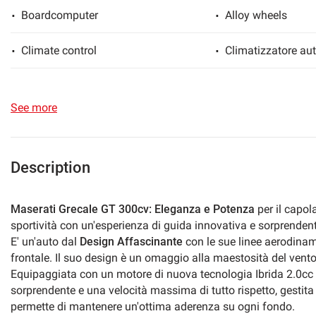
Boardcomputer
Alloy wheels
lways
Needed cookies
abled
Climate control
Climatizzatore au
Preferences cookies
Traction control
Cruise Control
See more
User experience improvement cookies
Fari full-LED
Immobilizer
Levers at the wheel
Daylights
Analytical cookies
Description
Sports package
Park Distance Con
Marketing cookies
Maserati Grecale GT 300cv: Eleganza e Potenza
per il capol
sportività con un'esperienza di guida innovativa e sorprenden
Electrically adjustable seats
Split rear seat
E' un'auto dal
Design Affascinante
con le sue linee aerodinam
frontale. Il suo design è un omaggio alla maestosità del vento
Ventilated seats
Light sensor
Equipaggiata con un motore di nuova tecnologia Ibrida 2.0cc 
sorprendente e una velocità massima di tutto rispetto, gestit
Front parking sensors
Rear parking sens
permette di mantenere un'ottima aderenza su ogni fondo.