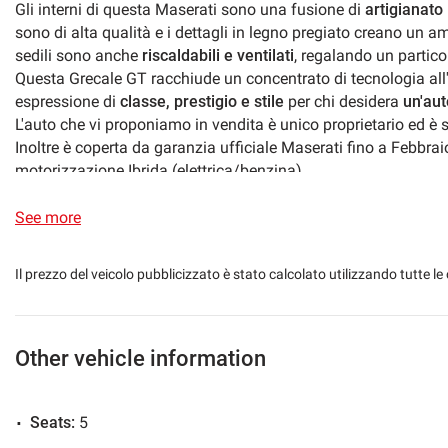
Gli interni di questa Maserati sono una fusione di
artigianato
Sistema di avviso di distanza
Navigation syste
sono di alta qualità e i dettagli in legno pregiato creano un a
sedili sono anche
riscaldabili e ventilati
, regalando un partico
Sound system
Side mirrors electr
Questa Grecale GT racchiude un concentrato di tecnologia al
espressione di
classe, prestigio e stile
per chi desidera
un'aut
Touch screen
Four-wheel drive
L'auto che vi proponiamo in vendita è unico proprietario ed è
Inoltre è coperta da garanzia ufficiale Maserati fino a Febbrai
motorizzazione Ibrida (elettrica/benzina).
Leather steering wheel
Multifunction stee
La vettura è dotata inoltre dei seguenti optionals:
Virtual cockpit digitale
See more
Maserati NAV PLUS con radio DAB
Interfaccia Android Auto / Apple Car Play
Il prezzo del veicolo pubblicizzato è stato calcolato utilizzando tutte
Impianto audio Hi-Fi
Orologio Digitale
Interno in pelle premium neri
Inserti in radica opaca a poro aperto
Other vehicle information
Cruscotto in pelle nera e sottotetto rifinito in Alcantara nera
Ambient lighting
Seats:
5
Specchietti elettrocromatici
Cruise Control