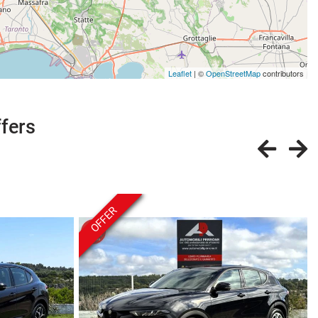
Leaflet
| ©
OpenStreetMap
contributors
ffers
OFFER