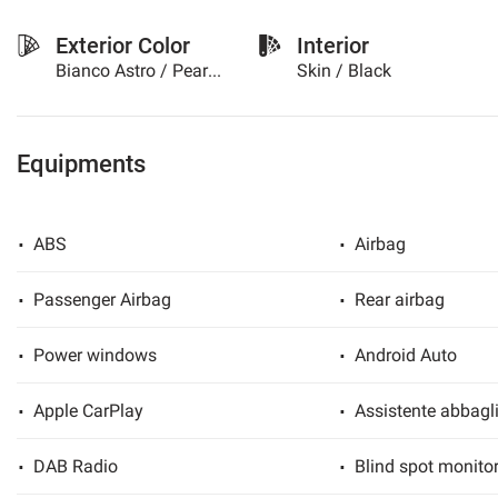
please
Exterior Color
Interior
refer
to
Bianco Astro / Pearled
Skin / Black
the
cookie
policy.
You
Equipments
can
review
and
change
ABS
Airbag
your
choices
Passenger Airbag
Rear airbag
at
any
time.
Power windows
Android Auto
Apple CarPlay
Assistente abbagli
t
DAB Radio
Blind spot monito