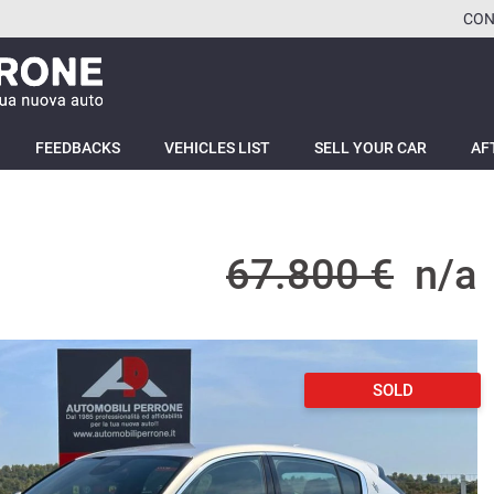
CON
FEEDBACKS
VEHICLES LIST
SELL YOUR CAR
AF
67.800 €
n/a
SOLD