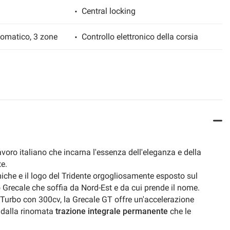
Central locking
tomatico, 3 zone
Controllo elettronico della corsia
ESP
Leather interior
LED daytime running lights
trol
Tailgate electric rear
avoro italiano che incarna l'essenza dell'eleganza e della
te.
Heated seats
iche e il logo del Tridente orgogliosamente esposto sul
 Grecale che soffia da Nord-Est e da cui prende il nome.
Rain sensor
Turbo con 300cv, la Grecale GT offre un'accelerazione
a dalla rinomata
trazione integrale permanente
che le
ors
Power steering