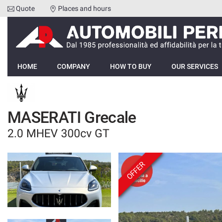
Quote
Places and hours
Your
consent
preferences
HOME
The
following
HOME
COMPANY
HOW TO BUY
OUR SERVICES
panel
COMPANY
allows
you
HOW TO BUY
to
MASERATI Grecale
express
your
2.0 MHEV 300cv GT
OUR SERVICES
consent
preferences
to
FEEDBACKS
OFFER
the
tracking
technologies
VEHICLES LIST
we
adopt
SELL YOUR CAR
to