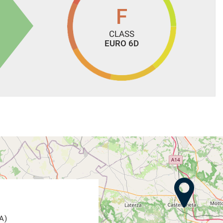
 vettura;
F
ad ottenere l'agevolazione dell'IVA al 4% a portatori di
CLASS
EURO 6D
IFICATO E GARANTITO.
A)