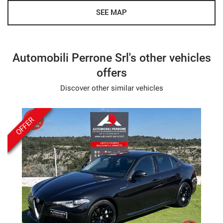
- We speak English
SEE MAP
- Wir sprechen Deutsch
- Nous parlons français
- Hablamos español
Automobili Perrone Srl's other vehicles
offers
Discover other similar vehicles
OFFER