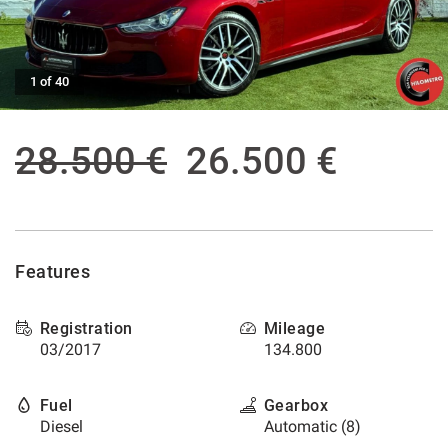
offer
the
AFTER SALES ASSISTANCE
functionalities
and
1 of 40
carry
CONTACTS
out
the
activities
NEWS
28.500 €
26.500 €
described
below.
CUSTOMERS AREA
To
obtain
further
information
Features
on
the
usefulness
Registration
Mileage
and
03/2017
134.800
functioning
of
Fuel
Gearbox
these
Diesel
Automatic (8)
tracking
tools,