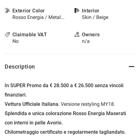
please
Exterior Color
Interior
refer
Rosso Energia / Metallized
Skin / Beige
to
the
cookie
Claimable VAT
Owners
policy.
No
n/a
You
can
review
and
Description
change
your
choices
In SUPER Promo da € 28.500 a € 26.500 senza vincoli
at
any
finanziari.
time.
Vettura Ufficiale Italiana.
Versione restyling MY18.
Splendida e unica colorazione Rosso Energia Maserati
t
con interni in pelle Avorio.
Chilometraggio certificato e regolarmente tagliandato.