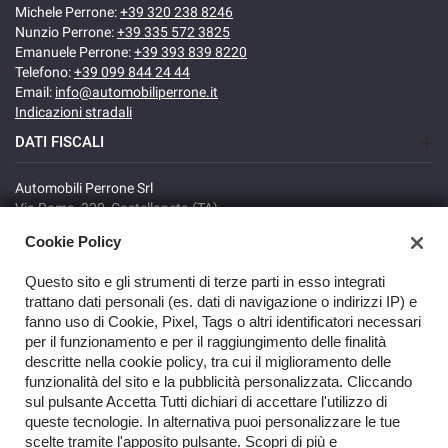
Michele Perrone:
+39 320 238 8246
Nunzio Perrone:
+39 335 572 3825
Emanuele Perrone:
+39 393 839 8220
Telefono:
+39 099 844 24 44
Email:
info@automobiliperrone.it
Indicazioni stradali
DATI FISCALI
Automobili Perrone Srl
Via Roma, 320, Castellaneta (TA)
C.F/P.IVA: 02735640738
Cookie Policy
Registro delle imprese: TA
REA: TA-166278
Questo sito e gli strumenti di terze parti in esso integrati
trattano dati personali (es. dati di navigazione o indirizzi IP) e
fanno uso di Cookie, Pixel, Tags o altri identificatori necessari
per il funzionamento e per il raggiungimento delle finalità
descritte nella cookie policy, tra cui il miglioramento delle
funzionalità del sito e la pubblicità personalizzata. Cliccando
sul pulsante Accetta Tutti dichiari di accettare l'utilizzo di
GO UP
queste tecnologie. In alternativa puoi personalizzare le tue
scelte tramite l'apposito pulsante. Scopri di più e